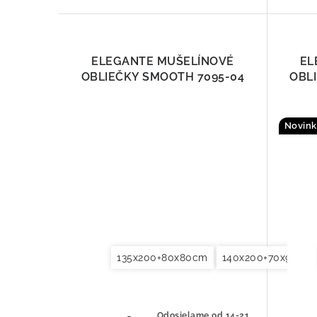
ELEGANTE MUŠELÍNOVÉ
EL
OBLIEČKY SMOOTH 7095-04
OBL
Novink
135x200+80x80cm
140x200+70x90cm
Odosielame od 14-21