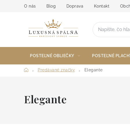
Prejsť
O nás
Blog
Doprava
Kontakt
Obch
na
obsah
POSTEĽNÉ OBLIEČKY
POSTEĽNÉ PLACH
Domov
Predávané značky
Elegante
Elegante