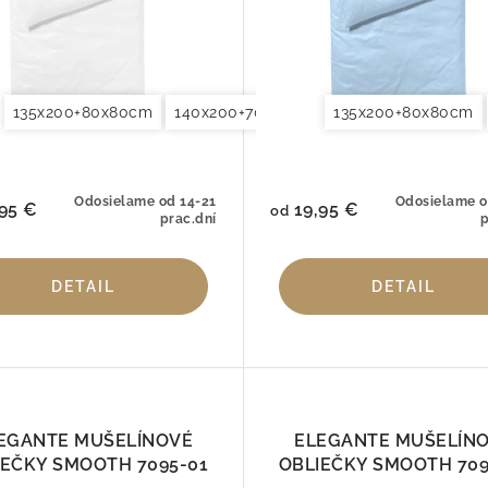
135x200+80x80cm
140x220+70x90cm
140x200+70x90cm
155x200+80x80cm
135x200+80x80cm
140x220+70x90cm
Obliečky na vankú
Odosielame od 14-21
Odosielame o
95 €
19,95 €
od
prac.dní
p
DETAIL
DETAIL
EGANTE MUŠELÍNOVÉ
ELEGANTE MUŠELÍN
IEČKY SMOOTH 7095-01
OBLIEČKY SMOOTH 709