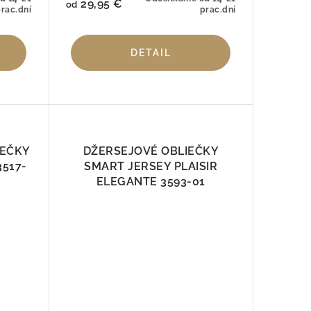
29,95 €
od
rac.dní
prac.dní
DETAIL
IEČKY
DŽERSEJOVÉ OBLIEČKY
3517-
SMART JERSEY PLAISIR
ELEGANTE 3593-01