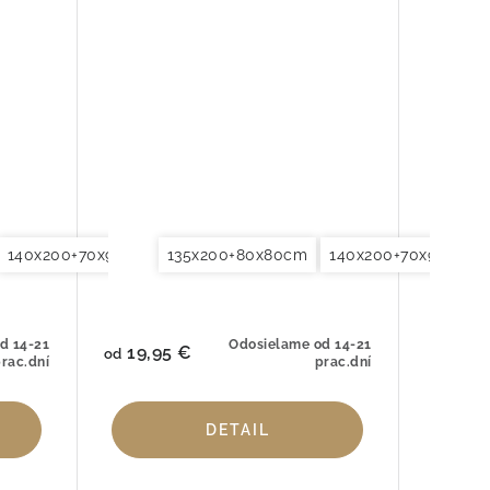
cm
140x200+70x90cm
155x200+80x80cm
200x220+2x70x90cm
135x200+80x80cm
140x220+70x90cm
200x200+2x70x90cm
240x220x2x70x90cm
140x200+70x90cm
155x200+80x80cm
200x220+2x70x9
Obliečky na
d 14-21
Odosielame od 14-21
19,95 €
od
rac.dní
prac.dní
DETAIL