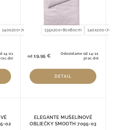
še 40x40cm
140x200+70x90cm
155x200+80x80cm
Obliečky na vankúše 40x80cm
135x200+80x80cm
140x220+70x90cm
Obliečky na vankúše 40x40cm
140x200+70x90cm
155x200+80x80cm
Obliečky na va
Oblieč
d 14-21
Odosielame od 14-21
19,95 €
od
rac.dní
prac.dní
DETAIL
OVÉ
ELEGANTE MUŠELÍNOVÉ
5-02
OBLIEČKY SMOOTH 7095-03