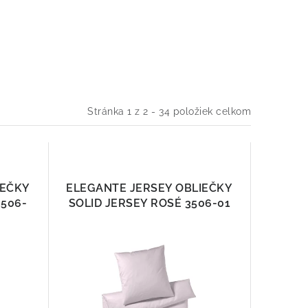
Stránka
1
z
2
-
34
položiek celkom
IEČKY
ELEGANTE JERSEY OBLIEČKY
3506-
SOLID JERSEY ROSÉ 3506-01