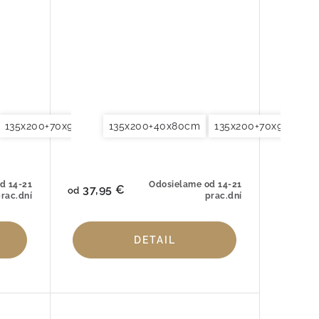
še 40x80cm
135x200+70x90cm
140x200+40x80cm
Obliečky na vankúše 70x90cm
135x200+40x80cm
135x200+80x80cm
140x200+70x90cm
135x200+70x90cm
140x200+40x80cm
140x220+40x80cm
Obliečky na va
d 14-21
Odosielame od 14-21
37,95 €
od
rac.dní
prac.dní
DETAIL