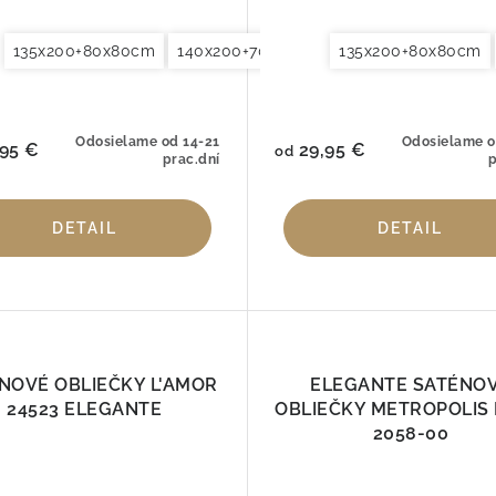
135x200+80x80cm
140x220+70x90cm
140x200+70x90cm
155x200+80x80cm
135x200+80x80cm
140x220+70x90cm
Obliečky na vankú
Odosielame od 14-21
Odosielame o
95 €
29,95 €
od
prac.dní
p
DETAIL
DETAIL
NOVÉ OBLIEČKY L'AMOR
ELEGANTE SATÉNO
24523 ELEGANTE
OBLIEČKY METROPOLIS 
2058-00