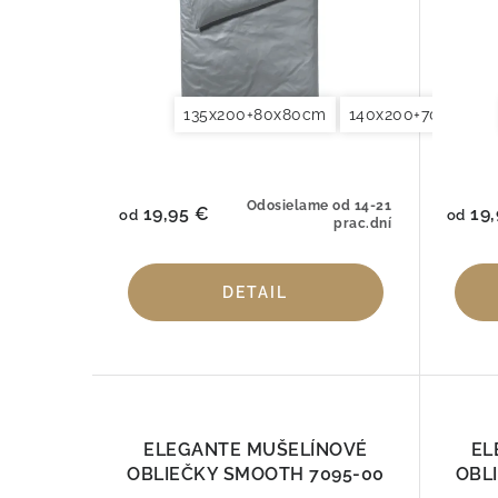
r
r
o
o
d
d
135x200+80x80cm
140x200+70x90cm
u
u
k
k
t
Odosielame od 14-21
19,95 €
19,
t
od
od
prac.dní
o
o
v
DETAIL
v
ELEGANTE MUŠELÍNOVÉ
EL
OBLIEČKY SMOOTH 7095-00
OBL