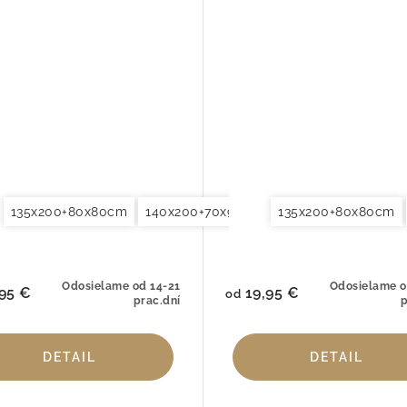
135x200+80x80cm
140x220+70x90cm
140x200+70x90cm
155x200+80x80cm
135x200+80x80cm
140x220+70x90cm
200x200+2x70x90
Odosielame od 14-21
Odosielame o
95 €
19,95 €
od
prac.dní
p
DETAIL
DETAIL