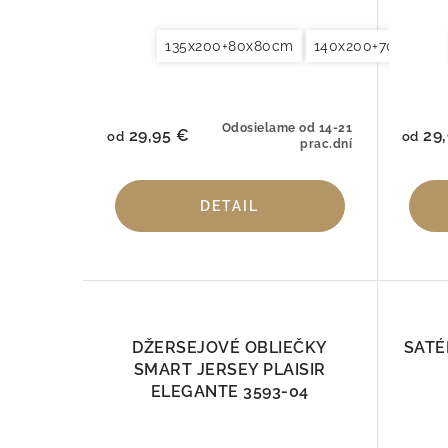
135x200+80x80cm
140x200+70x90cm
Odosielame od 14-21
29,95 €
29,
od
od
prac.dní
DETAIL
DŽERSEJOVÉ OBLIEČKY
SATÉ
SMART JERSEY PLAISIR
ELEGANTE 3593-04