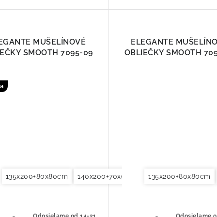
EGANTE MUŠELÍNOVÉ
ELEGANTE MUŠELÍN
IEČKY SMOOTH 7095-09
OBLIEČKY SMOOTH 709
a
135x200+80x80cm
140x220+70x90cm
140x200+70x90cm
155x200+80x80cm
135x200+80x80cm
140x220+70x90cm
200x200+2x70x90
Odosielame od 14-21
Odosielame o