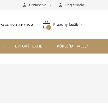
Reklamačný poriadok
Vrátenie tovaru
Prihlásenie
Registrácia
+421 903 319 900
Prázdny košík
NÁKUPNÝ
KOŠÍK
Y
BYTOVÝ TEXTIL
KÚPEĽŇA + WELLNESS