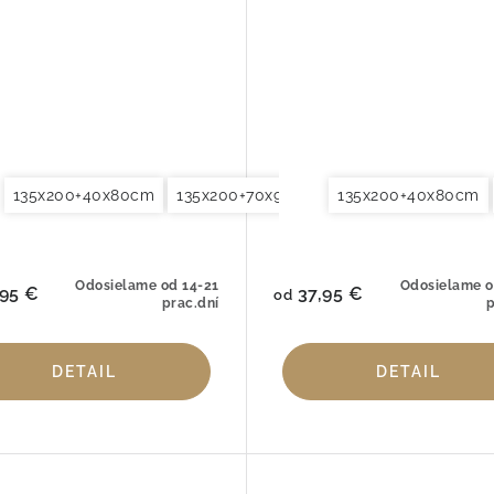
135x200+40x80cm
140x220+70x90cm
135x200+70x90cm
155x200+80x80cm
135x200+40x80cm
135x200+80x80cm
Obliečky na vankú
Odosielame od 14-21
Odosielame o
95 €
37,95 €
od
prac.dní
p
DETAIL
DETAIL