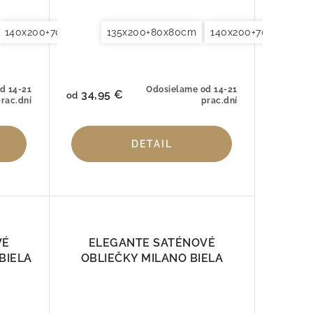
še 40x80cm
140x200+70x90cm
155x200+80x80cm
Obliečky na vankúše 70x90cm
135x200+80x80cm
140x220+70x90cm
Obliečky na vankúše 40x80cm
140x200+70x90cm
155x200+80x80cm
Obliečky na va
Oblieč
d 14-21
Odosielame od 14-21
34,95 €
od
rac.dní
prac.dní
DETAIL
VÉ
ELEGANTE SATÉNOVÉ
BIELA
OBLIEČKY MILANO BIELA