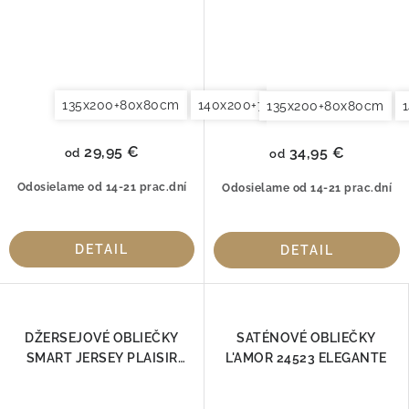
135x200+80x80cm
140x200+70x90cm
140x220+7
135x200+80x80cm
29,95 €
34,95 €
od
od
Odosielame od 14-21 prac.dní
Odosielame od 14-21 prac.dní
DETAIL
DETAIL
DŽERSEJOVÉ OBLIEČKY
SATÉNOVÉ OBLIEČKY
SMART JERSEY PLAISIR
L'AMOR 24523 ELEGANTE
ELEGANTE 3593-04