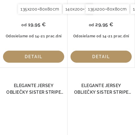
135x200+80x80cm
140x200+70x90cm
135x200+80x80cm
140x220+7
19,95 €
29,95 €
od
od
Odosielame od 14-21 prac.dní
Odosielame od 14-21 prac.dní
DETAIL
DETAIL
ELEGANTE JERSEY
ELEGANTE JERSEY
OBLIEČKY SISTER STRIPE
OBLIEČKY SISTER STRIPE
PIESOK 3517-07
ROSE 3517-01