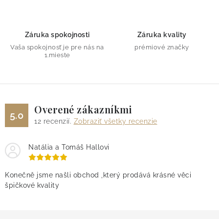
v
ý
p
Záruka spokojnosti
Záruka kvality
i
Vaša spokojnosť je pre nás na
prémiové značky
s
1.mieste
u
Overené zákazníkmi
5.0
12
recenzií.
Zobraziť všetky recenzie
Natália a Tomáš Hallovi
Konečně jsme našli obchod ,který prodává krásné věci
špičkové kvality