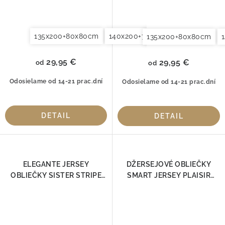
135x200+80x80cm
140x200+70x90cm
140x220+7
135x200+80x80cm
29,95 €
29,95 €
od
od
Odosielame od 14-21 prac.dní
Odosielame od 14-21 prac.dní
DETAIL
DETAIL
ELEGANTE JERSEY
DŽERSEJOVÉ OBLIEČKY
OBLIEČKY SISTER STRIPE
SMART JERSEY PLAISIR
SALBEI 3517-04
ELEGANTE 3593-01