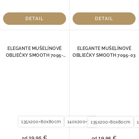
DETAIL
DETAIL
ELEGANTE MUŠELÍNOVÉ
ELEGANTE MUŠELÍNOVÉ
OBLIEČKY SMOOTH 7095-
OBLIEČKY SMOOTH 7095-03
02
135x200+80x80cm
140x200+70x90cm
140x220+7
135x200+80x80cm
19,95 €
19,95 €
od
od