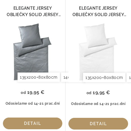
i
p
O nás
Blog
Doprava
Kontakt
e
r
ELEGANTE JERSEY
ELEGANTE JERSEY
Obchodné podmienky
p
OBLIEČKY SOLID JERSEY
OBLIEČKY SOLID JERSEY
o
Podmienky ochrany osobných údajov
3506-09
BIELA 3506-00
r
d
Reklamačný poriadok
Vrátenie tovaru
o
u
d
k
u
t
k
o
t
v
o
135x200+80x80cm
140x200+70x90cm
140x220+7
135x200+80x80cm
v
19,95 €
19,95 €
od
od
Odosielame od 14-21 prac.dní
Odosielame od 14-21 prac.dní
DETAIL
DETAIL