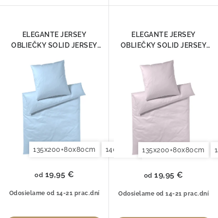
ELEGANTE JERSEY
ELEGANTE JERSEY
OBLIEČKY SOLID JERSEY
OBLIEČKY SOLID JERSEY
MODRÁ 3506-02
ROSÉ 3506-01
135x200+80x80cm
140x200+70x90cm
140x220+7
135x200+80x80cm
19,95 €
19,95 €
od
od
Odosielame od 14-21 prac.dní
Odosielame od 14-21 prac.dní