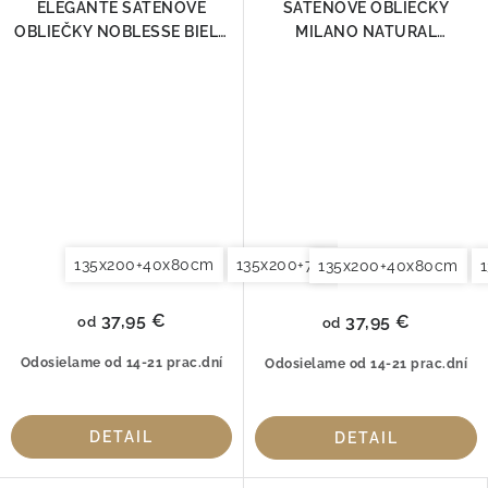
ELEGANTE SATÉNOVÉ
SATÉNOVÉ OBLIEČKY
OBLIEČKY NOBLESSE BIELA
MILANO NATURAL
2245-00
ELEGANTE
135x200+40x80cm
135x200+70x90cm
135x200+8
135x200+40x80cm
37,95 €
37,95 €
od
od
Odosielame od 14-21 prac.dní
Odosielame od 14-21 prac.dní
DETAIL
DETAIL