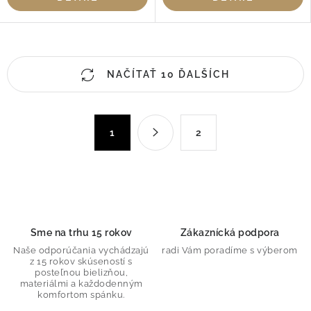
O
NAČÍTAŤ 10 ĎALŠÍCH
v
l
á
S
d
1
2
t
a
r
c
á
n
i
k
e
o
p
Sme na trhu 15 rokov
Zákaznícká podpora
v
r
Naše odporúčania vychádzajú
radi Vám poradíme s výberom
a
v
z 15 rokov skúseností s
n
posteľnou bielizňou,
k
materiálmi a každodenným
i
y
komfortom spánku.
e