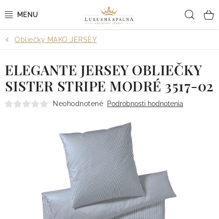
Prejsť
Hľad
na
obsah
Obliečky MAKO JERSEY
POSTEĽNÉ OBLIEČKY
ELEGANTE JERSEY OBLIEČKY
POSTEĽNÉ PLACHTY
SISTER STRIPE MODRÉ 3517-02
PREHOZY A PAPLÓNY
Neohodnotené
Podrobnosti hodnotenia
VANKÚŠE A OBLIEČKY
BYTOVÝ TEXTIL
KÚPEĽŇA + WELLNESS
DIZAJNÉRI