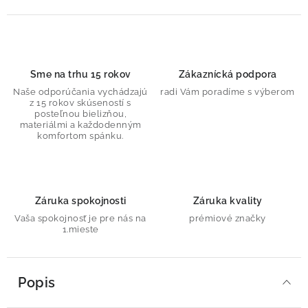
Sme na trhu 15 rokov
Zákaznícká podpora
Naše odporúčania vychádzajú
radi Vám poradíme s výberom
z 15 rokov skúseností s
posteľnou bielizňou,
materiálmi a každodenným
komfortom spánku.
Záruka spokojnosti
Záruka kvality
Vaša spokojnosť je pre nás na
prémiové značky
1.mieste
Popis