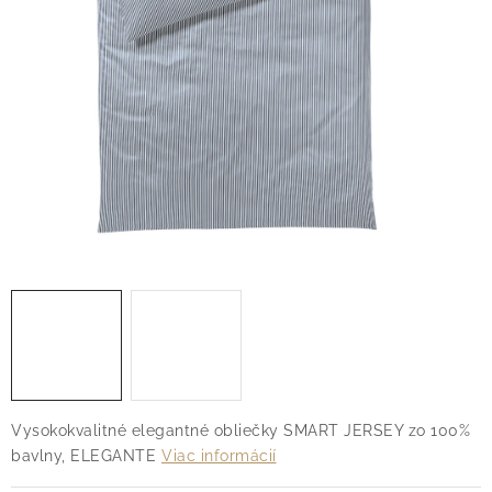
O nás
Blog
Doprava
Kontakt
Obchodné podmienky
Podmienky ochrany osobných údajov
Reklamačný poriadok
Vrátenie tovaru
Vysokokvalitné elegantné obliečky SMART JERSEY zo 100%
bavlny, ELEGANTE
Viac informácií