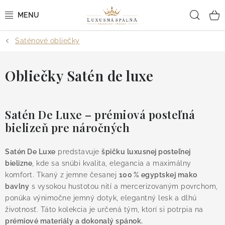
Prejsť
Hľad
na
obsah
Saténové obliečky
POSTEĽNÉ OBLIEČKY
POSTEĽNÉ PLACHTY
Obliečky Satén de luxe
PREHOZY A PAPLÓNY
Satén De Luxe – prémiová posteľná
VANKÚŠE A OBLIEČKY
bielizeň pre náročných
BYTOVÝ TEXTIL
Satén De Luxe
predstavuje
špičku luxusnej posteľnej
bielizne
, kde sa snúbi kvalita, elegancia a maximálny
KÚPEĽŇA + WELLNESS
komfort. Tkaný z jemne česanej
100 % egyptskej mako
bavlny
s vysokou hustotou nití a mercerizovaným povrchom,
ponúka výnimočne jemný dotyk, elegantný lesk a dlhú
DIZAJNÉRI
životnosť. Táto kolekcia je určená tým, ktorí si potrpia na
prémiové materiály a dokonalý spánok.