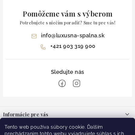
Pomôžeme vám s výberom
Potrebujete s niečím poradiť? Sme tu pre vás!
info
@
luxusna-spalna.sk
+421 903 319 900
Z
á
Informácie pre vás
p
ä
O nás
Tento web používa súbory cookie. Ďalším
Facebook
t
prechádzaním tohto webu vyjadrujete súhlas s ich