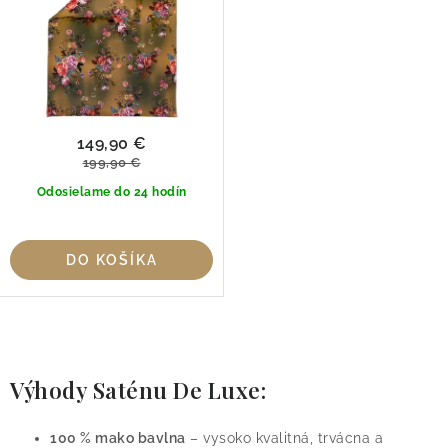
t
u
o
k
v
t
o
v
149,90 €
199,90 €
Odosielame do 24 hodín
DO KOŠÍKA
O
v
Výhody Saténu De Luxe:
l
á
100 % mako bavlna
– vysoko kvalitná, trvácna a