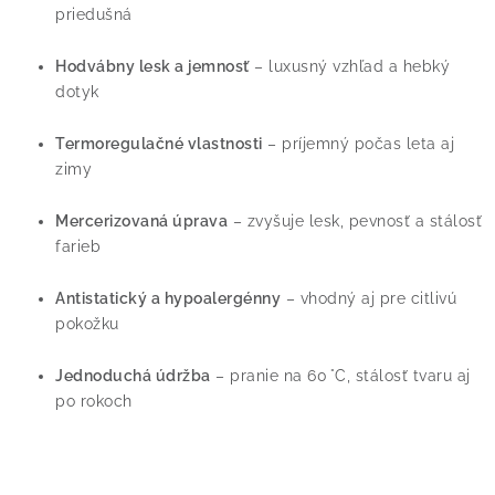
d
priedušná
a
c
Hodvábny lesk a jemnosť
– luxusný vzhľad a hebký
dotyk
i
e
Termoregulačné vlastnosti
– príjemný počas leta aj
p
zimy
r
v
Mercerizovaná úprava
– zvyšuje lesk, pevnosť a stálosť
k
farieb
y
v
Antistatický a hypoalergénny
– vhodný aj pre citlivú
ý
pokožku
p
Jednoduchá údržba
– pranie na 60 °C, stálosť tvaru aj
i
po rokoch
s
u