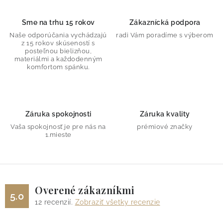
Sme na trhu 15 rokov
Zákaznícká podpora
Naše odporúčania vychádzajú
radi Vám poradíme s výberom
z 15 rokov skúseností s
posteľnou bielizňou,
materiálmi a každodenným
komfortom spánku.
Záruka spokojnosti
Záruka kvality
Vaša spokojnosť je pre nás na
prémiové značky
1.mieste
Overené zákazníkmi
5.0
12
recenzií.
Zobraziť všetky recenzie