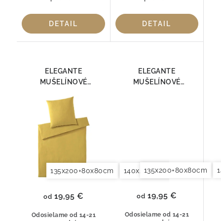
DETAIL
DETAIL
ELEGANTE
ELEGANTE
MUŠELÍNOVÉ
MUŠELÍNOVÉ
OBLIEČKY SMOOTH
OBLIEČKY SMOOTH
7095-03
7095-04
135x200+80x80cm
135x200+80x80cm
140x200+70x90cm
140x2
19,95 €
19,95 €
od
od
Odosielame od 14-21
Odosielame od 14-21