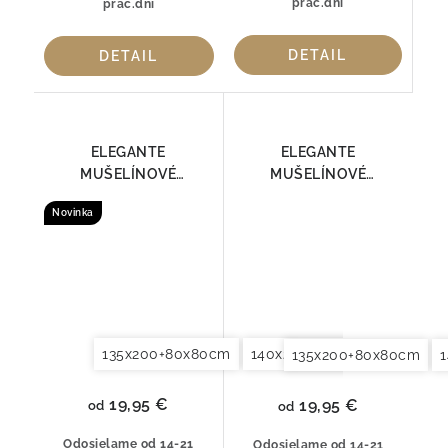
prac.dní
prac.dní
DETAIL
DETAIL
ELEGANTE
ELEGANTE
MUŠELÍNOVÉ
MUŠELÍNOVÉ
OBLIEČKY SMOOTH
OBLIEČKY SMOOTH
Novinka
7095-09
7095-41
135x200+80x80cm
140x200+70x90cm
140x2
135x200+80x80cm
19,95 €
19,95 €
od
od
Odosielame od 14-21
Odosielame od 14-21