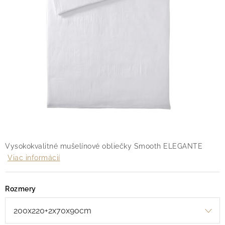
O nás
Blog
Doprava
Kontakt
Obchodné podmienky
Podmienky ochrany osobných údajov
Reklamačný poriadok
Vrátenie tovaru
Vysokokvalitné mušelínové obliečky Smooth ELEGANTE
Viac informácií
Rozmery