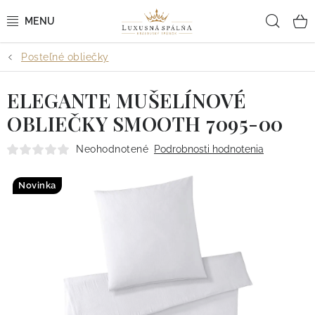
Prejsť
Hľad
na
obsah
Posteľné obliečky
POSTEĽNÉ OBLIEČKY
ELEGANTE MUŠELÍNOVÉ
POSTEĽNÉ PLACHTY
OBLIEČKY SMOOTH 7095-00
PREHOZY A PAPLÓNY
Neohodnotené
Podrobnosti hodnotenia
VANKÚŠE A OBLIEČKY
Novinka
BYTOVÝ TEXTIL
KÚPEĽŇA + WELLNESS
DIZAJNÉRI