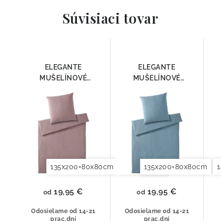
Súvisiaci tovar
ELEGANTE
ELEGANTE
MUŠELÍNOVÉ
MUŠELÍNOVÉ
OBLIEČKY SMOOTH
OBLIEČKY SMOOTH
7095-01
7095-02
135x200+80x80cm
140x200+70x90cm
135x200+80x80cm
140x2
19,95 €
19,95 €
od
od
Odosielame od 14-21
Odosielame od 14-21
prac.dní
prac.dní