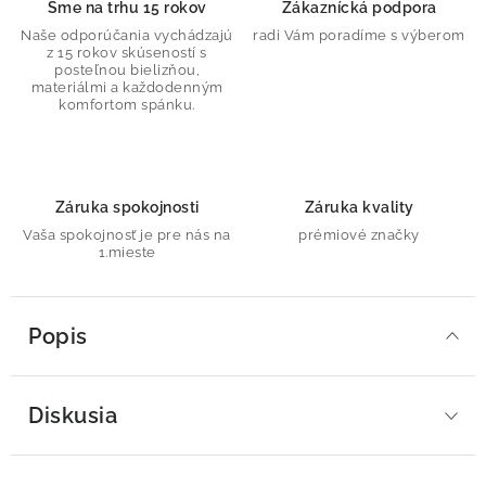
Sme na trhu 15 rokov
Zákaznícká podpora
Naše odporúčania vychádzajú
radi Vám poradíme s výberom
z 15 rokov skúseností s
posteľnou bielizňou,
materiálmi a každodenným
komfortom spánku.
Záruka spokojnosti
Záruka kvality
Vaša spokojnosť je pre nás na
prémiové značky
1.mieste
Popis
Diskusia