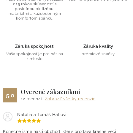
z 15 rokov skúseností s
c
posteľnou bielizňou,
i
materiálmi a každodenným
komfortom spánku.
e
p
r
v
Záruka spokojnosti
Záruka kvality
k
Vaša spokojnosť je pre nás na
prémiové značky
y
1.mieste
v
ý
p
i
Overené zákazníkmi
5.0
s
12
recenzií.
Zobraziť všetky recenzie
u
Natália a Tomáš Hallovi
Konečně jsme našli obchod ,který prodává krásné věci