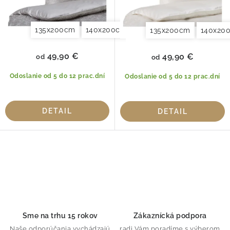
t
v
o
135x200cm
140x200cm
140x220cm
155x220cm
135x200cm
140x20
v
49,90 €
49,90 €
od
od
Odoslanie od 5 do 12 prac.dní
Odoslanie od 5 do 12 prac.dní
DETAIL
DETAIL
O
v
l
á
d
Sme na trhu 15 rokov
Zákaznícká podpora
a
Naše odporúčania vychádzajú
radi Vám poradíme s výberom