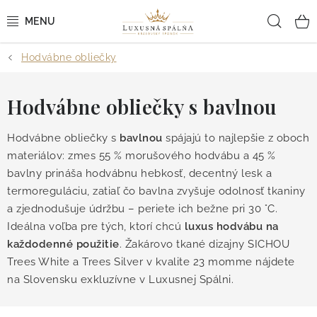
Prejsť
Hľad
na
obsah
Hodvábne obliečky
POSTEĽNÉ OBLIEČKY
POSTEĽNÉ PLACHTY
Hodvábne obliečky s bavlnou
PREHOZY A PAPLÓNY
Hodvábne obliečky s
bavlnou
spájajú to najlepšie z oboch
materiálov: zmes 55 % morušového hodvábu a 45 %
VANKÚŠE A OBLIEČKY
bavlny prináša hodvábnu hebkosť, decentný lesk a
termoreguláciu, zatiaľ čo bavlna zvyšuje odolnosť tkaniny
BYTOVÝ TEXTIL
a zjednodušuje údržbu – periete ich bežne pri 30 °C.
Ideálna voľba pre tých, ktorí chcú
luxus hodvábu na
každodenné použitie
. Žakárovo tkané dizajny SICHOU
KÚPEĽŇA + WELLNESS
Trees White a Trees Silver v kvalite 23 momme nájdete
na Slovensku exkluzívne v Luxusnej Spálni.
DIZAJNÉRI