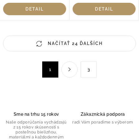
DETAIL
DETAIL
O
NAČÍTAŤ 24 ĎALŠÍCH
v
l
á
S
d
1
3
t
a
r
c
á
n
i
k
e
o
p
Sme na trhu 15 rokov
Zákaznícká podpora
v
r
Naše odporúčania vychádzajú
radi Vám poradíme s výberom
a
v
z 15 rokov skúseností s
n
posteľnou bielizňou,
k
materiálmi a každodenným