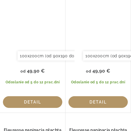
100x200cm (od 90x190 do 120x220cm)
100x200cm (od 90x19
120x200cm (
49,90 €
49,90 €
od
od
Odoslanie od 5 do 12 prac.dní
Odoslanie od 5 do 12 prac.dní
DETAIL
DETAIL
Fleuresse napínacia płachta
Fleuresse napínacia płachta