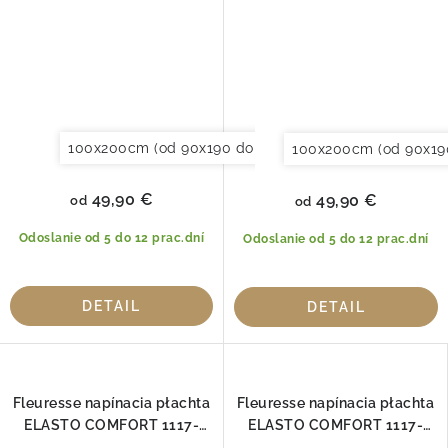
100x200cm (od 90x190 do 120x220cm)
120x200cm (
100x200cm (od 90x19
49,90 €
49,90 €
od
od
Odoslanie od 5 do 12 prac.dní
Odoslanie od 5 do 12 prac.dní
DETAIL
DETAIL
Fleuresse napínacia płachta
Fleuresse napínacia płachta
ELASTO COMFORT 1117-
ELASTO COMFORT 1117-
6000
6031