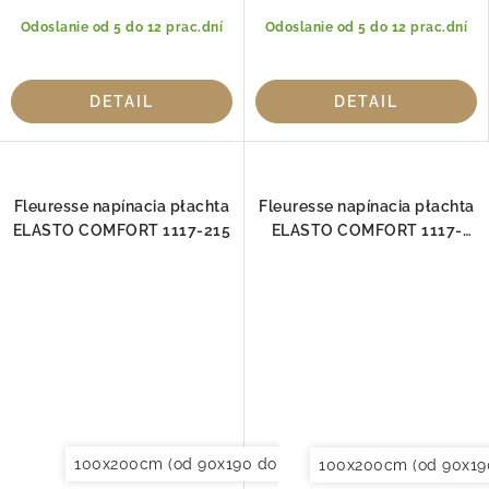
Odoslanie od 5 do 12 prac.dní
Odoslanie od 5 do 12 prac.dní
DETAIL
DETAIL
Fleuresse napínacia płachta
Fleuresse napínacia płachta
ELASTO COMFORT 1117-215
ELASTO COMFORT 1117-
2349
100x200cm (od 90x190 do 120x220cm)
120x200cm (
100x200cm (od 90x19