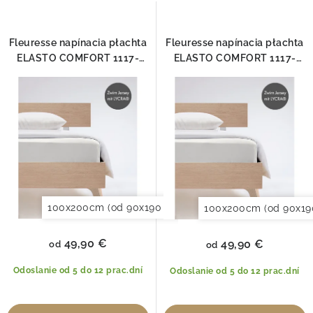
n
s
O nás
Blog
Doprava
Kontakt
i
p
Obchodné podmienky
e
r
Fleuresse napínacia płachta
Fleuresse napínacia płachta
Podmienky ochrany osobných údajov
p
ELASTO COMFORT 1117-
ELASTO COMFORT 1117-
o
Reklamačný poriadok
Vrátenie tovaru
1000
1109
r
d
o
u
d
k
u
t
k
o
t
v
o
100x200cm (od 90x190 do 120x220cm)
120x200cm (
100x200cm (od 90x19
v
49,90 €
49,90 €
od
od
Odoslanie od 5 do 12 prac.dní
Odoslanie od 5 do 12 prac.dní