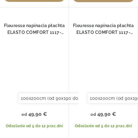
Fleuresse napínacia płachta
Fleuresse napínacia płachta
ELASTO COMFORT 1117-
ELASTO COMFORT 1117-
6078
7005
100x200cm (od 90x190 do 120x220cm)
100x200cm (od 90x19
120x200cm (
49,90 €
49,90 €
od
od
Odoslanie od 5 do 12 prac.dní
Odoslanie od 5 do 12 prac.dní