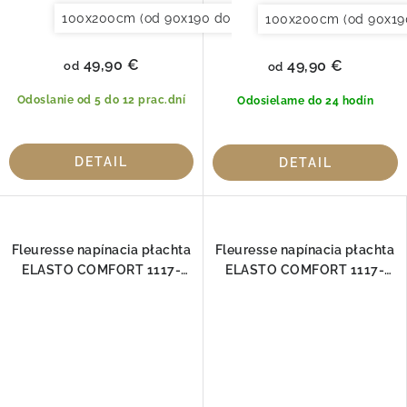
100x200cm (od 90x190 do 120x220cm)
120x200cm (
100x200cm (od 90x19
49,90 €
49,90 €
od
od
Odoslanie od 5 do 12 prac.dní
Odosielame do 24 hodín
DETAIL
DETAIL
Fleuresse napínacia płachta
Fleuresse napínacia płachta
ELASTO COMFORT 1117-
ELASTO COMFORT 1117-
4050
4074