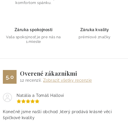
i
y
komfortom spánku.
e
v
ý
p
Záruka spokojnosti
Záruka kvality
i
Vaša spokojnosť je pre nás na
prémiové značky
s
1.mieste
u
Overené zákazníkmi
5.0
12
recenzií.
Zobraziť všetky recenzie
Natália a Tomáš Hallovi
Konečně jsme našli obchod ,který prodává krásné věci
špičkové kvality