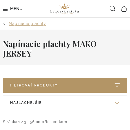
Prejsť
Hľad
na
obsah
Napínacie plachty
POSTEĽNÉ OBLIEČKY
POSTEĽNÉ PLACHTY
Napínacie plachty MAKO
JERSEY
PREHOZY A PAPLÓNY
VANKÚŠE A OBLIEČKY
BYTOVÝ TEXTIL
FILTROVAŤ PRODUKTY
R
V
KÚPEĽŇA + WELLNESS
NAJLACNEJŠIE
a
ý
d
p
DIZAJNÉRI
e
Stránka
1
z
3
-
56
položiek celkom
i