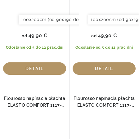
100x200cm (od 90x190 do 120x220cm)
100x200cm (od 90x19
120x200cm (
49,90 €
49,90 €
od
od
Odoslanie od 5 do 12 prac.dní
Odoslanie od 5 do 12 prac.dní
DETAIL
DETAIL
Fleuresse napínacia płachta
Fleuresse napínacia płachta
ELASTO COMFORT 1117-
ELASTO COMFORT 1117-
4580
5015