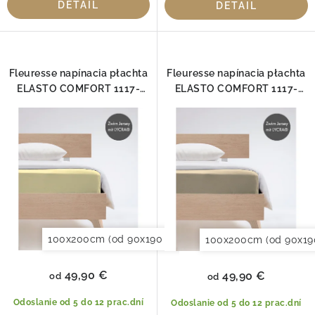
DETAIL
DETAIL
Fleuresse napínacia płachta
Fleuresse napínacia płachta
ELASTO COMFORT 1117-
ELASTO COMFORT 1117-
2000
2043
100x200cm (od 90x190 do 120x220cm)
120x200cm (
100x200cm (od 90x19
49,90 €
49,90 €
od
od
Odoslanie od 5 do 12 prac.dní
Odoslanie od 5 do 12 prac.dní