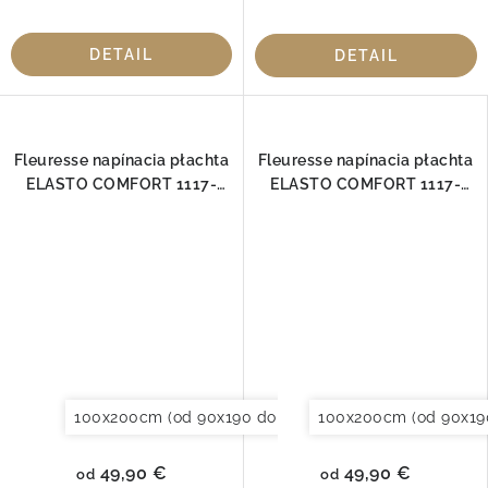
DETAIL
DETAIL
Fleuresse napínacia płachta
Fleuresse napínacia płachta
ELASTO COMFORT 1117-
ELASTO COMFORT 1117-
2044
2048
100x200cm (od 90x190 do 120x220cm)
100x200cm (od 90x19
120x200cm (
49,90 €
49,90 €
od
od