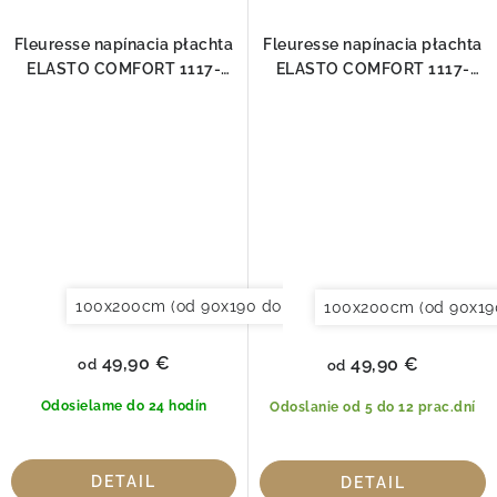
Fleuresse napínacia płachta
Fleuresse napínacia płachta
ELASTO COMFORT 1117-
ELASTO COMFORT 1117-
6062
6066
100x200cm (od 90x190 do 120x220cm)
120x200cm (
100x200cm (od 90x19
49,90 €
49,90 €
od
od
Odosielame do 24 hodín
Odoslanie od 5 do 12 prac.dní
DETAIL
DETAIL