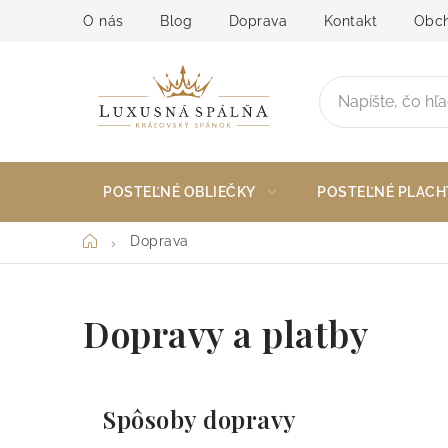
Prejsť
O nás
Blog
Doprava
Kontakt
Obch
na
obsah
POSTEĽNÉ OBLIEČKY
POSTEĽNÉ PLACH
Domov
Doprava
Dopravy a platby
Spôsoby dopravy