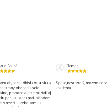
rtin Bakoš
Tomas
om objednal dhlsiu prikrivku a
Spokojnost 100%, mozem odpo
 zo strany obchodu bolo
kazdemu.
alne, promtne a este mi dali aj
siu ponuku ktoru mali skladom
asto nevidi . urcite som tu