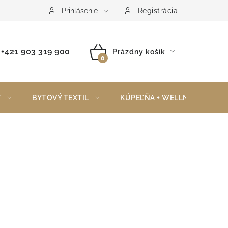
Reklamačný poriadok
Vrátenie tovaru
Prihlásenie
Registrácia
+421 903 319 900
Prázdny košík
NÁKUPNÝ
KOŠÍK
Y
BYTOVÝ TEXTIL
KÚPEĽŇA + WELLNESS