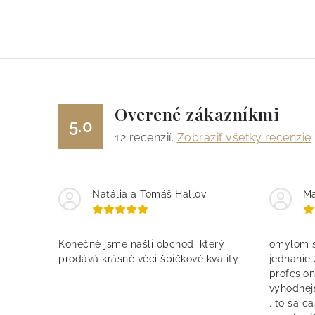
Overené zákazníkmi
5.0
12
recenzií.
Zobraziť všetky recenzie
Natália a Tomáš Hallovi
Ma
Konečně jsme našli obchod ,který
omylom s
prodává krásné věci špičkové kvality
jednanie
profesion
vyhodnej
. to sa c