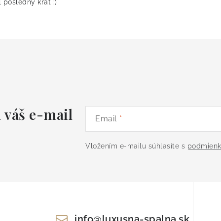
 posledny krat :)
 váš e-mail
Email
Vložením e-mailu súhlasíte s
podmienk
info
@
luxusna-spalna.sk