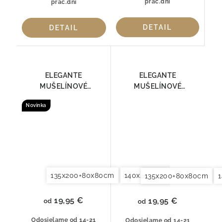
prac.dní
prac.dní
DETAIL
DETAIL
ELEGANTE
ELEGANTE
MUŠELÍNOVÉ
MUŠELÍNOVÉ
OBLIEČKY SMOOTH
OBLIEČKY SMOOTH
Novinka
7095-09
7095-41
135x200+80x80cm
140x200+70x90cm
140x2
135x200+80x80cm
19,95 €
19,95 €
od
od
Odosielame od 14-21
Odosielame od 14-21