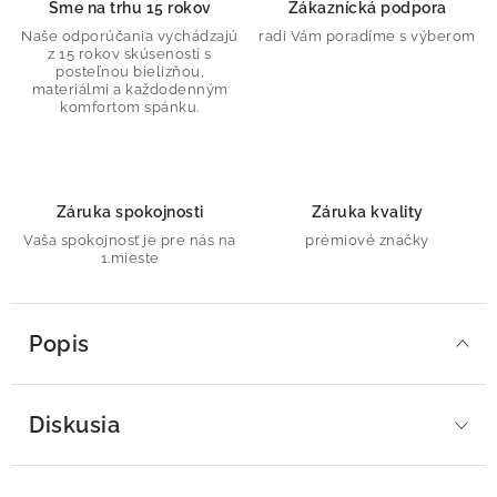
Sme na trhu 15 rokov
Zákaznícká podpora
Naše odporúčania vychádzajú
radi Vám poradíme s výberom
z 15 rokov skúseností s
posteľnou bielizňou,
materiálmi a každodenným
komfortom spánku.
Záruka spokojnosti
Záruka kvality
Vaša spokojnosť je pre nás na
prémiové značky
1.mieste
Popis
Diskusia