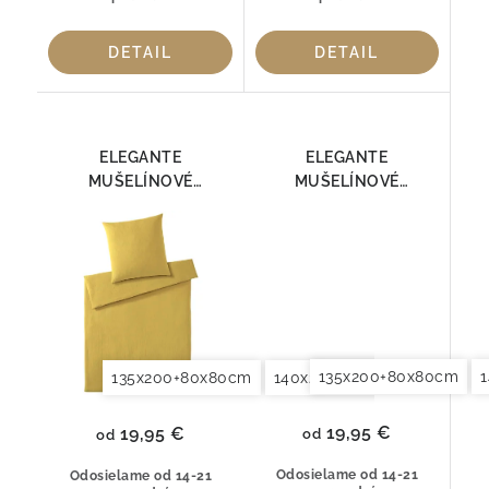
DETAIL
DETAIL
ELEGANTE
ELEGANTE
MUŠELÍNOVÉ
MUŠELÍNOVÉ
OBLIEČKY SMOOTH
OBLIEČKY SMOOTH
7095-03
7095-04
135x200+80x80cm
135x200+80x80cm
140x200+70x90cm
140x2
19,95 €
19,95 €
od
od
Odosielame od 14-21
Odosielame od 14-21