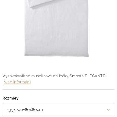
O nás
Blog
Doprava
Kontakt
Obchodné podmienky
Podmienky ochrany osobných údajov
Reklamačný poriadok
Vrátenie tovaru
Vysokokvalitné mušelínové obliečky Smooth ELEGANTE
Viac informácií
Rozmery