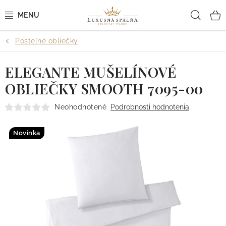
Prejsť
Hľad
na
obsah
Posteľné obliečky
POSTEĽNÉ OBLIEČKY
ELEGANTE MUŠELÍNOVÉ
POSTEĽNÉ PLACHTY
OBLIEČKY SMOOTH 7095-00
PREHOZY A PAPLÓNY
Neohodnotené
Podrobnosti hodnotenia
VANKÚŠE A OBLIEČKY
Novinka
BYTOVÝ TEXTIL
KÚPEĽŇA + WELLNESS
DIZAJNÉRI