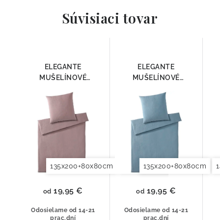
Súvisiaci tovar
ELEGANTE
ELEGANTE
MUŠELÍNOVÉ
MUŠELÍNOVÉ
OBLIEČKY SMOOTH
OBLIEČKY SMOOTH
7095-01
7095-02
135x200+80x80cm
140x200+70x90cm
135x200+80x80cm
140x2
19,95 €
19,95 €
od
od
Odosielame od 14-21
Odosielame od 14-21
prac.dní
prac.dní