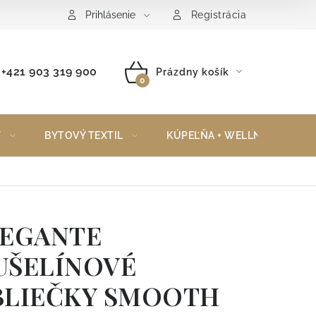
Reklamačný poriadok
Vrátenie tovaru
Prihlásenie
Registrácia
+421 903 319 900
Prázdny košík
NÁKUPNÝ
KOŠÍK
Y
BYTOVÝ TEXTIL
KÚPEĽŇA + WELLNESS
LEGANTE
UŠELÍNOVÉ
BLIEČKY SMOOTH