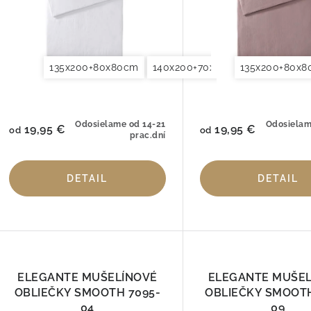
135x200+80x80cm
140x200+70x90cm
135x200+80x
140x220+7
Odosielame od 14-21
Odosielam
19,95 €
19,95 €
od
od
prac.dní
DETAIL
DETAIL
ELEGANTE MUŠELÍNOVÉ
ELEGANTE MUŠE
OBLIEČKY SMOOTH 7095-
OBLIEČKY SMOOTH
04
09