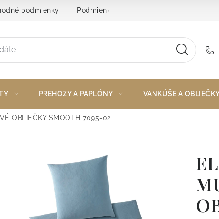
odné podmienky
Podmienky ochrany osobných údajov
TY
PREHOZY A PAPLÓNY
VANKÚŠE A OBLIEČK
VÉ OBLIEČKY SMOOTH 7095-02
E
M
O