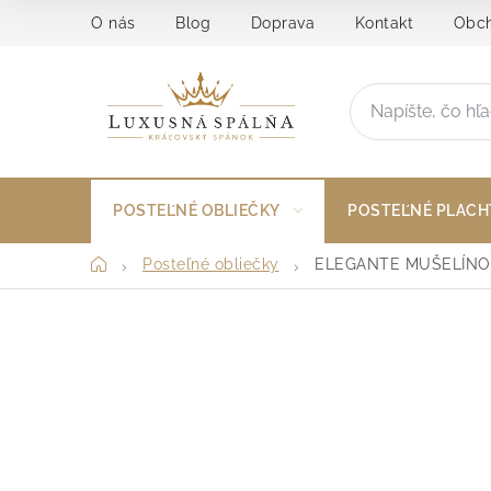
Prejsť
O nás
Blog
Doprava
Kontakt
Obch
na
obsah
POSTEĽNÉ OBLIEČKY
POSTEĽNÉ PLACH
Domov
Posteľné obliečky
ELEGANTE MUŠELÍNO
B
o
č
n