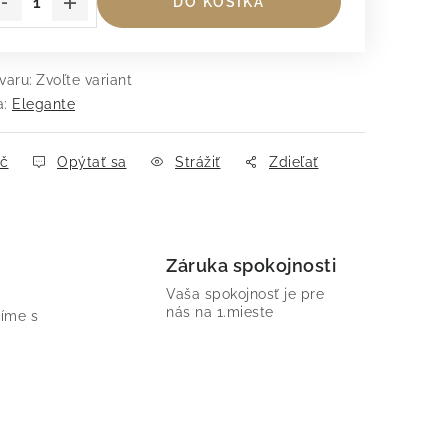
DO KOŠÍKA
varu:
Zvoľte variant
a:
Elegante
ač
Opýtať sa
Strážiť
Zdieľať
Záruka spokojnosti
Vaša spokojnosť je pre
nás na 1.mieste
íme s