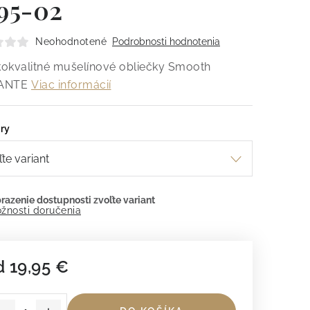
95-02
Neohodnotené
Podrobnosti hodnotenia
okvalitné mušelínové obliečky Smooth
ANTE
Viac informácií
ry
žnosti doručenia
d
19,95 €
dnotková cena: