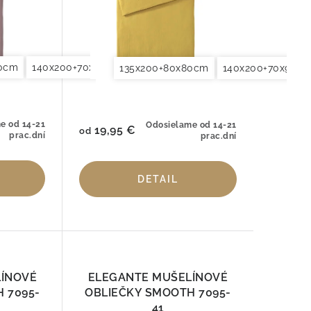
80cm
0x90cm
140x200+70x90cm
155x200+80x80cm
140x220+70x90cm
200x200+2x70x90cm
155x200+80x8
200x220
135x200+80x80cm
140x200+70x90c
e od 14-21
Odosielame od 14-21
19,95 €
od
prac.dní
prac.dní
DETAIL
LÍNOVÉ
ELEGANTE MUŠELÍNOVÉ
 7095-
OBLIEČKY SMOOTH 7095-
41