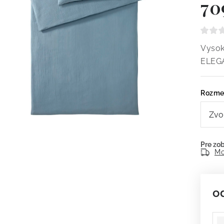
70
Vysok
ELEG
Rozme
Mo
o
Je