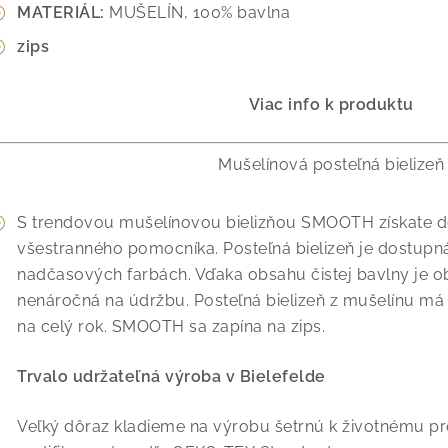
MATERIÁL:
MUŠELÍN, 100% bavlna
zips
Viac info k produktu
Mušelínová posteľná bielizeň
S trendovou mušelínovou bielizňou SMOOTH získate do
všestranného pomocníka. Posteľná bielizeň je dostupná
nadčasových farbách. Vďaka obsahu čistej bavlny je o
nenáročná na údržbu. Posteľná bielizeň z mušelínu má 
na celý rok. SMOOTH sa zapína na zips.
Trvalo udržateľná výroba v Bielefelde
Veľký dôraz kladieme na výrobu šetrnú k životnému pr