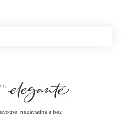
nému
dravotne nezávadná a bez