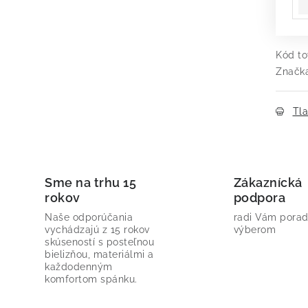
Kód to
Značk
Tl
Sme na trhu 15
Zákaznícká
rokov
podpora
Naše odporúčania
radi Vám porad
vychádzajú z 15 rokov
výberom
skúseností s posteľnou
bielizňou, materiálmi a
každodenným
komfortom spánku.