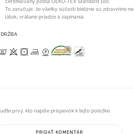
certifikovaný podľa OEKO-TEX Standard 100.
To zaručuje, že všetky súčasti bielizne sú zdravotne 
látok, vrátane priadze a zapínania.
ÚDRŽBA
uďte prvý, kto napíše príspevok k tejto položke.
PRIDAŤ KOMENTÁR