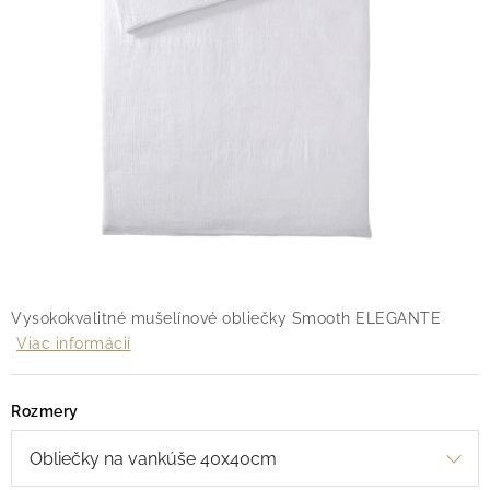
O nás
Blog
Doprava
Kontakt
Obchodné podmienky
Podmienky ochrany osobných údajov
Reklamačný poriadok
Vrátenie tovaru
Vysokokvalitné mušelínové obliečky Smooth ELEGANTE
Viac informácií
Rozmery