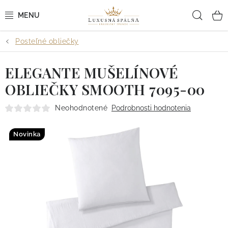
Prejsť
Hľad
na
obsah
Posteľné obliečky
POSTEĽNÉ OBLIEČKY
ELEGANTE MUŠELÍNOVÉ
POSTEĽNÉ PLACHTY
OBLIEČKY SMOOTH 7095-00
PREHOZY A PAPLÓNY
Neohodnotené
Podrobnosti hodnotenia
VANKÚŠE A OBLIEČKY
Novinka
BYTOVÝ TEXTIL
KÚPEĽŇA + WELLNESS
DIZAJNÉRI