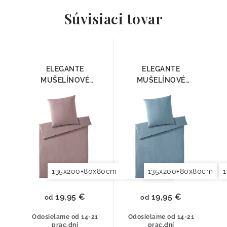
Súvisiaci tovar
ELEGANTE
ELEGANTE
MUŠELÍNOVÉ
MUŠELÍNOVÉ
OBLIEČKY SMOOTH
OBLIEČKY SMOOTH
7095-01
7095-02
135x200+80x80cm
140x200+70x90cm
135x200+80x80cm
140x2
19,95 €
19,95 €
od
od
Odosielame od 14-21
Odosielame od 14-21
prac.dní
prac.dní