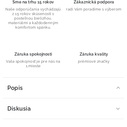
Sme na trhu 15 rokov
Zákaznícká podpora
Naše odporúčania vychádzajú
radi Vám poradíme s výberom
z 15 rokov skúseností s
posteľnou bielizňou,
materiálmi a každodenným
komfortom spánku.
Záruka spokojnosti
Záruka kvality
Vaša spokojnosť je pre nás na
prémiové značky
1.mieste
Popis
Diskusia