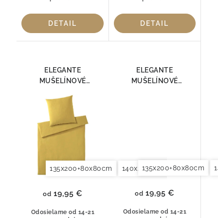
DETAIL
DETAIL
ELEGANTE
ELEGANTE
MUŠELÍNOVÉ
MUŠELÍNOVÉ
OBLIEČKY SMOOTH
OBLIEČKY SMOOTH
7095-03
7095-04
135x200+80x80cm
135x200+80x80cm
140x200+70x90cm
140x2
19,95 €
19,95 €
od
od
Odosielame od 14-21
Odosielame od 14-21