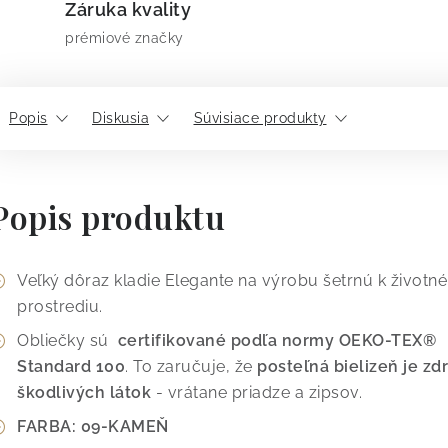
Záruka kvality
prémiové značky
Popis
Diskusia
Súvisiace produkty
Popis produktu
Veľký dôraz kladie Elegante na výrobu šetrnú k život
prostrediu.
Obliečky sú
certifikované podľa normy OEKO-TEX®
Standard 100
. To zaručuje, že
posteľná bielizeň je z
škodlivých látok
- vrátane priadze a zipsov.
FARBA: 09-KAMEŇ