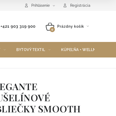
Reklamačný poriadok
Vrátenie tovaru
Prihlásenie
Registrácia
+421 903 319 900
Prázdny košík
NÁKUPNÝ
KOŠÍK
Y
BYTOVÝ TEXTIL
KÚPEĽŇA + WELLNESS
LEGANTE
UŠELÍNOVÉ
BLIEČKY SMOOTH