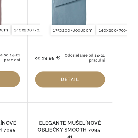
80cm
0x90cm
140x200+70x90cm
155x200+80x80cm
140x220+70x90cm
200x200+2x70x90cm
155x200+80x8
200x220
135x200+80x80cm
140x200+70x90c
e od 14-21
Odosielame od 14-21
19,95 €
od
prac.dní
prac.dní
DETAIL
LÍNOVÉ
ELEGANTE MUŠELÍNOVÉ
 7095-
OBLIEČKY SMOOTH 7095-
41