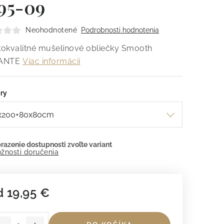
95-09
Neohodnotené
Podrobnosti hodnotenia
okvalitné mušelínové obliečky Smooth
ANTE
Viac informácií
ry
žnosti doručenia
d
19,95 €
dnotková cena: