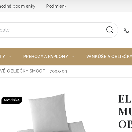
odné podmienky
Podmienky ochrany osobných údajov
TY
PREHOZY A PAPLÓNY
VANKÚŠE A OBLIEČK
VÉ OBLIEČKY SMOOTH 7095-09
E
Novinka
M
O