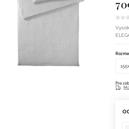
70
Vysok
ELEG
Rozme
Mo
o
Je