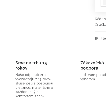
Kód to
Značk
Tl
Sme na trhu 15
Zákaznícká
rokov
podpora
Naše odporúčania
radi Vám porad
vychádzajú z 15 rokov
výberom
skúseností s posteľnou
bielizňou, materiálmi a
každodenným
komfortom spánku.