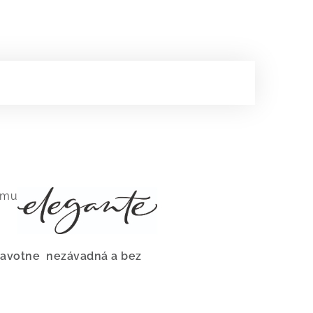
nému
dravotne nezávadná a bez