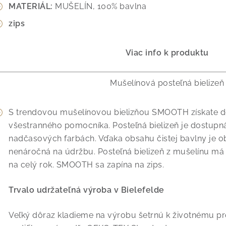
MATERIÁL:
MUŠELÍN, 100% bavlna
zips
Viac info k produktu
Mušelínová posteľná bielizeň
S trendovou mušelínovou bielizňou SMOOTH získate do
všestranného pomocníka. Posteľná bielizeň je dostupná
nadčasových farbách. Vďaka obsahu čistej bavlny je o
nenáročná na údržbu. Posteľná bielizeň z mušelínu má 
na celý rok. SMOOTH sa zapína na zips.
Trvalo udržateľná výroba v Bielefelde
Veľký dôraz kladieme na výrobu šetrnú k životnému pr