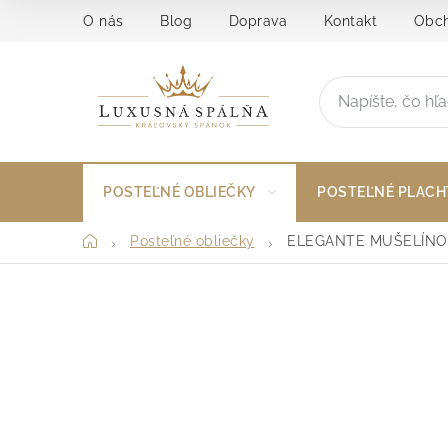
Prejsť
O nás
Blog
Doprava
Kontakt
Obch
na
obsah
POSTEĽNÉ OBLIEČKY
POSTEĽNÉ PLACH
Domov
Posteľné obliečky
ELEGANTE MUŠELÍNO
B
o
č
n