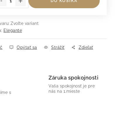
DO KOŠÍKA
varu:
Zvoľte variant
a:
Elegante
ač
Opýtať sa
Strážiť
Zdieľať
Záruka spokojnosti
Vaša spokojnosť je pre
nás na 1.mieste
íme s