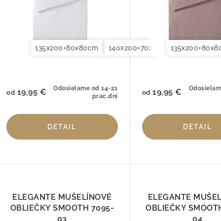
135x200+80x80cm
140x200+70x90cm
135x200+80x
140x220+7
Odosielame od 14-21
Odosielam
19,95 €
19,95 €
od
od
prac.dní
DETAIL
DETAIL
ELEGANTE MUŠELÍNOVÉ
ELEGANTE MUŠE
OBLIEČKY SMOOTH 7095-
OBLIEČKY SMOOTH
03
04