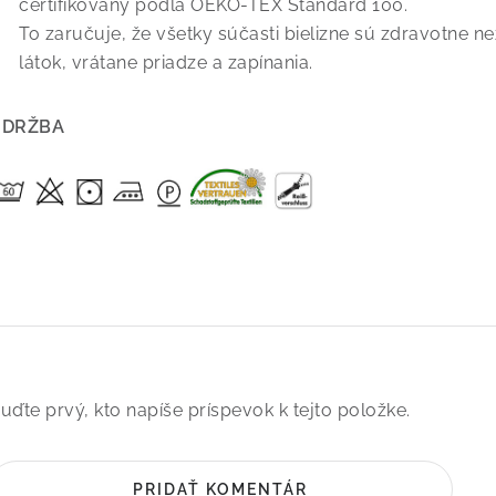
certifikovaný podľa OEKO-TEX Standard 100.
To zaručuje, že všetky súčasti bielizne sú zdravotne 
látok, vrátane priadze a zapínania.
ÚDRŽBA
uďte prvý, kto napíše príspevok k tejto položke.
PRIDAŤ KOMENTÁR