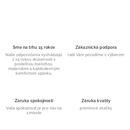
O
v
l
á
d
Sme na trhu 15 rokov
Zákaznícká podpora
a
Naše odporúčania vychádzajú
radi Vám poradíme s výberom
z 15 rokov skúseností s
c
posteľnou bielizňou,
i
materiálmi a každodenným
komfortom spánku.
e
p
r
v
Záruka spokojnosti
Záruka kvality
k
Vaša spokojnosť je pre nás na
prémiové značky
y
1.mieste
v
ý