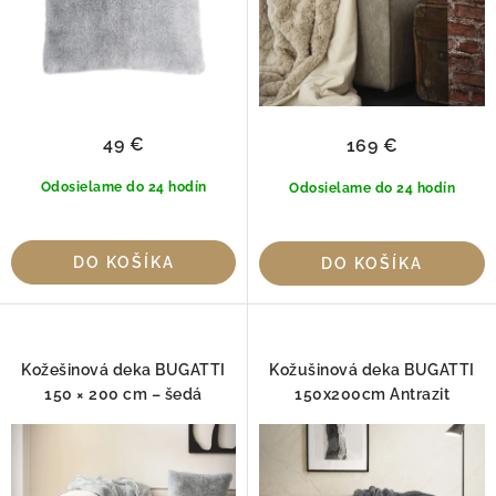
o
k
v
t
o
v
49 €
169 €
Odosielame do 24 hodín
Odosielame do 24 hodín
DO KOŠÍKA
DO KOŠÍKA
Kožešinová deka BUGATTI
Kožušinová deka BUGATTI
150 × 200 cm – šedá
150x200cm Antrazit