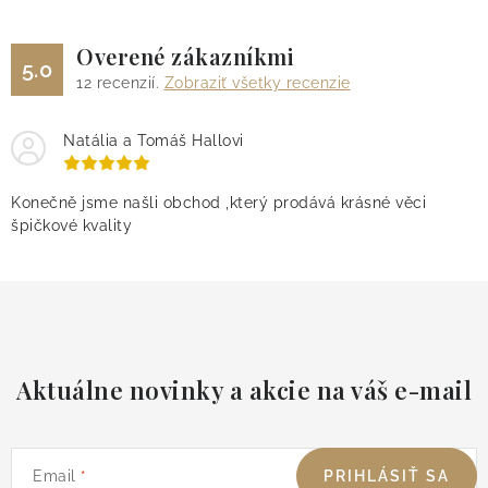
p
i
Overené zákazníkmi
5.0
s
12
recenzií.
Zobraziť všetky recenzie
u
Natália a Tomáš Hallovi
Konečně jsme našli obchod ,který prodává krásné věci
špičkové kvality
Aktuálne novinky a akcie na váš e-mail
Email
PRIHLÁSIŤ SA