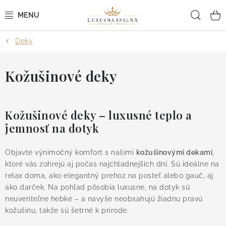
Prejsť
Hľad
na
obsah
Deky
POSTEĽNÉ OBLIEČKY
POSTEĽNÉ PLACHTY
Kožušinové deky
PREHOZY A PAPLÓNY
Kožušinové deky – luxusné teplo a
VANKÚŠE A OBLIEČKY
jemnosť na dotyk
BYTOVÝ TEXTIL
Objavte výnimočný komfort s našimi
kožušinovými dekami
,
ktoré vás zohrejú aj počas najchladnejších dní. Sú ideálne na
KÚPEĽŇA + WELLNESS
relax doma, ako elegantný prehoz na posteľ alebo gauč, aj
ako darček. Na pohľad pôsobia luxusne, na dotyk sú
neuveriteľne hebké – a navyše neobsahujú žiadnu pravú
DIZAJNÉRI
kožušinu, takže sú šetrné k prírode.