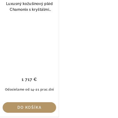
Luxusný kožušinový pléd
Chamonix s kryštálmi
Swarovski® 260x240 cm
Blumarine Champagner
1 717 €
Odosielame od 14-21 prac.dní
DO KOŠÍKA