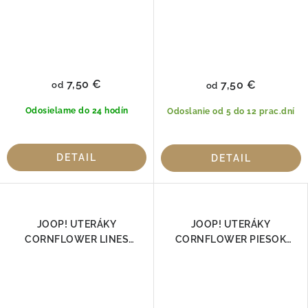
7,50 €
7,50 €
od
od
Odosielame do 24 hodín
Odoslanie od 5 do 12 prac.dní
DETAIL
DETAIL
JOOP! UTERÁKY
JOOP! UTERÁKY
CORNFLOWER LINES
CORNFLOWER PIESOK
DOUBLEFACE ČIERNA 1658-
1611-30, 100% Bavlna
97 | Luxusná 100 % bavlna