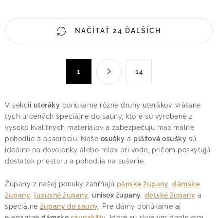
O
NAČÍTAŤ 24 ĎALŠÍCH
v
l
á
S
d
1
14
t
a
r
c
á
V sekcii
uteráky
ponúkame rôzne druhy uterákov, vrátane
n
i
tých určených špeciálne do sauny, ktoré sú vyrobené z
k
e
vysoko kvalitných materiálov a zabezpečujú maximálne
o
p
pohodlie a absorpciu. Naše
osušky
a
plážové osušky
sú
v
r
ideálne na dovolenky alebo relax pri vode, pričom poskytujú
a
v
dostatok priestoru a pohodlia na sušenie.
n
k
i
Župany z našej ponuky zahŕňajú
pánske župany
,
dámske
y
e
župany
,
luxusné župany
,
unisex župany
,
detské župany
a
v
špeciálne
župany do sauny
. Pre dámy ponúkame aj
ý
elegantné
dámske
saunakilty
, ktoré sú skvelým doplnkom