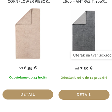
p
CORNFLOWER PIESOK
1600 – ANTRAZIT, 100%
o
1670-375
bavlna
r
d
o
u
d
k
u
t
k
o
t
v
o
Uterák na tvár 30x30
v
6,95 €
7,50 €
od
od
Odosielame do 24 hodín
Odoslanie od 5 do 12 prac.dní
DETAIL
DETAIL