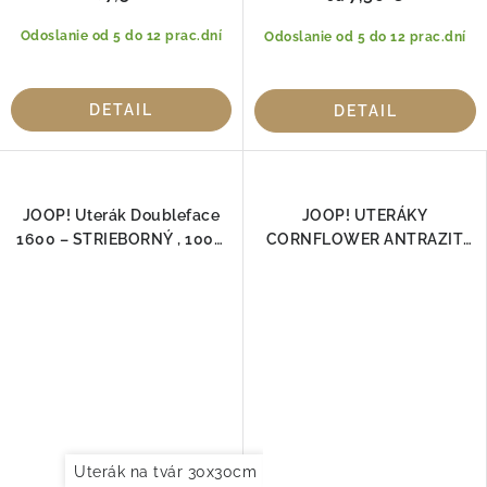
Odoslanie od 5 do 12 prac.dní
Odoslanie od 5 do 12 prac.dní
DETAIL
DETAIL
JOOP! Uterák Doubleface
JOOP! UTERÁKY
1600 – STRIEBORNÝ , 100%
CORNFLOWER ANTRAZIT
bavlna
1611-77, 100% Bavlna
Uterák na tvár 30x30cm
Uterák pre hostí 30x50cm