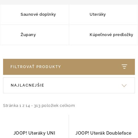
O nás
Blog
Doprava
Kontakt
Obchodné podmienky
Saunové doplnky
Uteráky
Podmienky ochrany osobných údajov
Reklamačný poriadok
Vrátenie tovaru
Župany
Kúpeľnové predložky
FILTROVAŤ PRODUKTY
R
V
NAJLACNEJŠIE
a
ý
d
p
e
Stránka
1
z
14
-
313
položiek celkom
i
n
s
i
p
e
r
JOOP! Uteráky UNI
JOOP! Uterák Doubleface