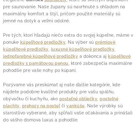
p
pre saunovanie. Naše župany sú navrhnuté s ohľadom na
i
maximálny komfort a štýl, pričom použité materiály sú
s
jemné na dotyk a veľmi odolné.
u
Pre tých, ktorí hľadajú niečo extra do svojej kúpeľne, máme v
ponuke
kúpeľňové predložky
. Na výber sú
prémiové
kúpeľňové predložky
,
luxusné kúpeľňové predložky
,
jednofarebné kúpeľňové predložky
a dokonca aj
kúpeľňové
predložky s pamäťovou penou
, ktoré zabezpečia maximálne
pohodlie pre vaše nohy po kúpaní.
Pozývame vás preskúmať aj naše ďalšie kategórie, kde
nájdete podobne kvalitné produkty pre vašu spálňu,
obývačku či kuchyňu, ako
posteľné obliečky
,
posteľné
plachty
,
prehozy na posteľ
či
vankúše
. Naše výrobky sú
starostlivo vyberané, aby spĺňali vaše očakávania a prinášali
do vášho domova luxus a pohodlie.