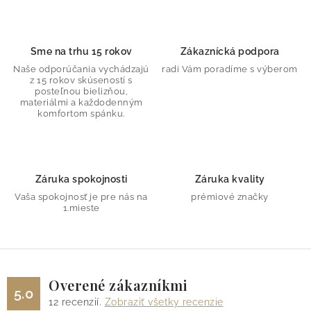
Sme na trhu 15 rokov
Zákaznícká podpora
Naše odporúčania vychádzajú
radi Vám poradíme s výberom
z 15 rokov skúseností s
posteľnou bielizňou,
materiálmi a každodenným
komfortom spánku.
Záruka spokojnosti
Záruka kvality
Vaša spokojnosť je pre nás na
prémiové značky
1.mieste
Overené zákazníkmi
5.0
12
recenzií.
Zobraziť všetky recenzie