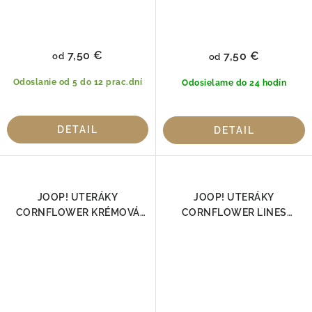
7,50 €
7,50 €
od
od
Odoslanie od 5 do 12 prac.dní
Odosielame do 24 hodín
DETAIL
DETAIL
JOOP! UTERÁKY
JOOP! UTERÁKY
CORNFLOWER KRÉMOVÁ
CORNFLOWER LINES
1611-36, 100% Bavlna
DOUBLEFACE GRAPHIT
1658-70 | Luxusná 100 %
bavlna