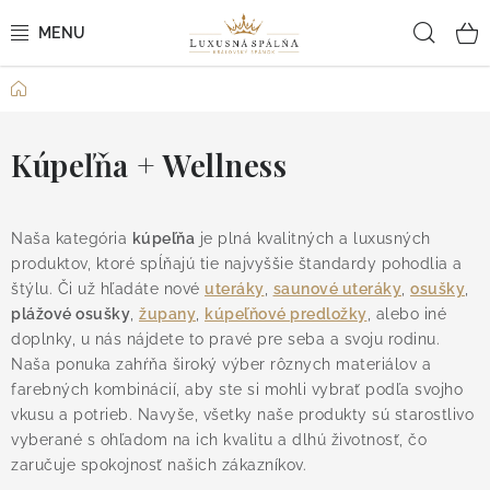
Prejsť
Hľad
na
obsah
Domov
POSTEĽNÉ OBLIEČKY
POSTEĽNÉ PLACHTY
Kúpeľňa + Wellness
PREHOZY A PAPLÓNY
Naša kategória
kúpeľňa
je plná kvalitných a luxusných
produktov, ktoré spĺňajú tie najvyššie štandardy pohodlia a
VANKÚŠE A OBLIEČKY
štýlu. Či už hľadáte nové
uteráky
,
saunové uteráky
,
osušky
,
plážové osušky
,
župany
,
kúpeľňové predložky
, alebo iné
BYTOVÝ TEXTIL
doplnky, u nás nájdete to pravé pre seba a svoju rodinu.
N
aša ponuka zahŕňa široký výber rôznych materiálov a
KÚPEĽŇA + WELLNESS
farebných kombinácií, aby ste si mohli vybrať podľa svojho
vkusu a potrieb. Navyše, všetky naše produkty sú starostlivo
DIZAJNÉRI
vyberané s ohľadom na ich kvalitu a dlhú životnosť, čo
zaručuje spokojnosť našich zákazníkov.