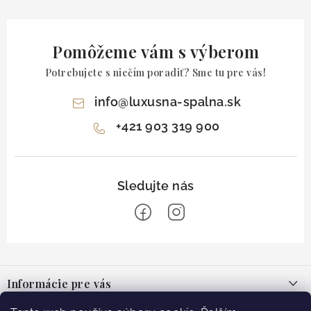
Pomôžeme vám s výberom
Potrebujete s niečím poradiť? Sme tu pre vás!
info
@
luxusna-spalna.sk
+421 903 319 900
Z
á
Informácie pre vás
p
ä
O nás