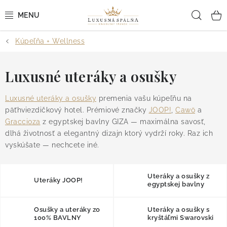
Prejsť
Hľad
na
obsah
Kúpeľňa + Wellness
POSTEĽNÉ OBLIEČKY
POSTEĽNÉ PLACHTY
Luxusné uteráky a osušky
PREHOZY A PAPLÓNY
Luxusné uteráky a osušky
premenia vašu kúpeľňu na
päťhviezdičkový hotel. Prémiové značky
JOOP!
,
Cawö
a
Graccioza
z egyptskej bavlny GIZA — maximálna savosť,
VANKÚŠE A OBLIEČKY
dlhá životnosť a elegantný dizajn ktorý vydrží roky. Raz ich
vyskúšate — nechcete iné.
BYTOVÝ TEXTIL
KÚPEĽŇA + WELLNESS
Uteráky a osušky z
Uteráky JOOP!
egyptskej bavlny
DIZAJNÉRI
Osušky a uteráky zo
Uteráky a osušky s
100% BAVLNY
kryštáľmi Swarovski