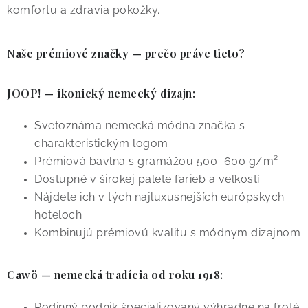
komfortu a zdravia pokožky.
u
Naše prémiové značky — prečo práve tieto?
JOOP!
— ikonický nemecký dizajn:
Svetoznáma nemecká módna značka s
charakteristickým logom
Prémiová bavlna s gramážou 500–600 g/m²
Dostupné v širokej palete farieb a veľkostí
Nájdete ich v tých najluxusnejších európskych
hoteloch
Kombinujú prémiovú kvalitu s módnym dizajnom
Cawö
— nemecká tradícia od roku 1918:
Rodinný podnik špecializovaný výhradne na froté