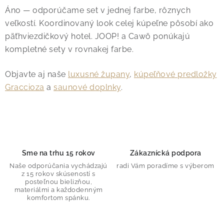
Áno — odporúčame set v jednej farbe, rôznych
veľkostí. Koordinovaný look celej kúpeľne pôsobí ako
päťhviezdičkový hotel. JOOP! a Cawö ponúkajú
kompletné sety v rovnakej farbe.
Objavte aj naše
luxusné župany
,
kúpeľňové predložky
Graccioza
a
saunové doplnky
.
Sme na trhu 15 rokov
Zákaznícká podpora
Naše odporúčania vychádzajú
radi Vám poradíme s výberom
z 15 rokov skúseností s
posteľnou bielizňou,
materiálmi a každodenným
komfortom spánku.