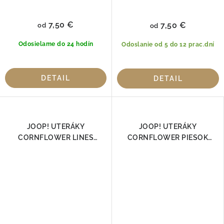
7,50 €
7,50 €
od
od
Odosielame do 24 hodín
Odoslanie od 5 do 12 prac.dní
DETAIL
DETAIL
JOOP! UTERÁKY
JOOP! UTERÁKY
CORNFLOWER LINES
CORNFLOWER PIESOK
DOUBLEFACE ČIERNA 1658-
1611-30, 100% Bavlna
97 | Luxusná 100 % bavlna