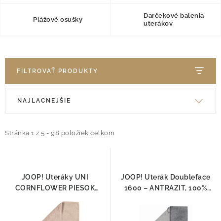
O nás
Blog
Doprava
Kontakt
Darčekové balenia
Obchodné podmienky
Plážové osušky
uterákov
Podmienky ochrany osobných údajov
Reklamačný poriadok
Vrátenie tovaru
FILTROVAŤ PRODUKTY
R
V
NAJLACNEJŠIE
a
ý
d
p
e
Stránka
1
z
5
-
98
položiek celkom
i
n
s
i
p
e
r
JOOP! Uteráky UNI
JOOP! Uterák Doubleface
p
CORNFLOWER PIESOK
1600 – ANTRAZIT, 100%
o
1670-375
bavlna
r
d
o