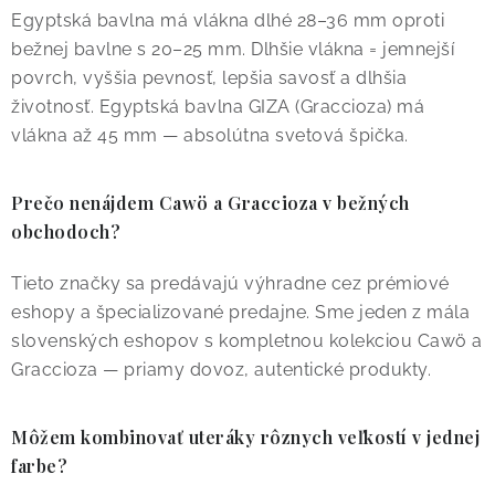
Egyptská bavlna má vlákna dlhé 28–36 mm oproti
bežnej bavlne s 20–25 mm. Dlhšie vlákna = jemnejší
povrch, vyššia pevnosť, lepšia savosť a dlhšia
životnosť. Egyptská bavlna GIZA (Graccioza) má
vlákna až 45 mm — absolútna svetová špička.
Prečo nenájdem Cawö a Graccioza v bežných
obchodoch?
Tieto značky sa predávajú výhradne cez prémiové
eshopy a špecializované predajne. Sme jeden z mála
slovenských eshopov s kompletnou kolekciou Cawö a
Graccioza — priamy dovoz, autentické produkty.
Môžem kombinovať uteráky rôznych veľkostí v jednej
farbe?