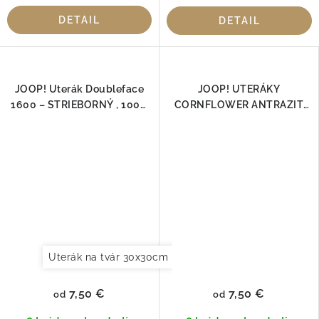
DETAIL
DETAIL
JOOP! Uterák Doubleface
JOOP! UTERÁKY
1600 – STRIEBORNÝ , 100%
CORNFLOWER ANTRAZIT
bavlna
1611-77, 100% Bavlna
Uterák na tvár 30x30cm
Uterák pre hostí 30x50cm
7,50 €
7,50 €
od
od