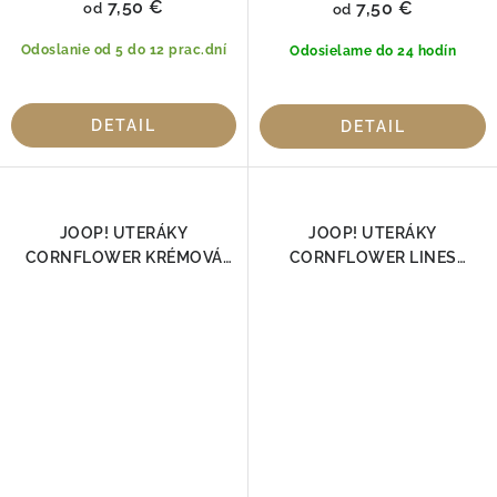
7,50 €
7,50 €
od
od
Odoslanie od 5 do 12 prac.dní
Odosielame do 24 hodín
DETAIL
DETAIL
JOOP! UTERÁKY
JOOP! UTERÁKY
CORNFLOWER KRÉMOVÁ
CORNFLOWER LINES
1611-36, 100% Bavlna
DOUBLEFACE GRAPHIT
1658-70 | Luxusná 100 %
bavlna