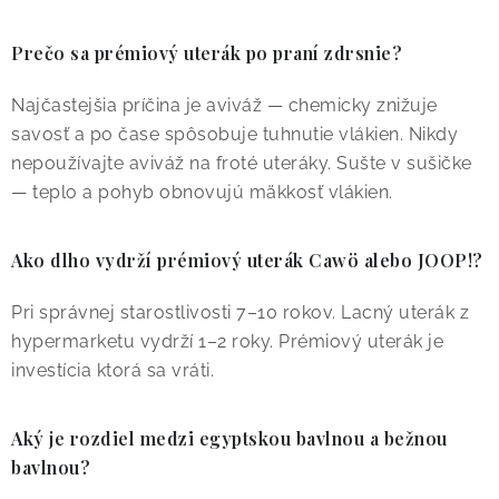
Prečo sa prémiový uterák po praní zdrsnie?
Najčastejšia príčina je aviváž — chemicky znižuje
savosť a po čase spôsobuje tuhnutie vlákien. Nikdy
nepoužívajte aviváž na froté uteráky. Sušte v sušičke
— teplo a pohyb obnovujú mäkkosť vlákien.
Ako dlho vydrží prémiový uterák Cawö alebo JOOP!?
Pri správnej starostlivosti 7–10 rokov. Lacný uterák z
hypermarketu vydrží 1–2 roky. Prémiový uterák je
investícia ktorá sa vráti.
Aký je rozdiel medzi egyptskou bavlnou a bežnou
bavlnou?