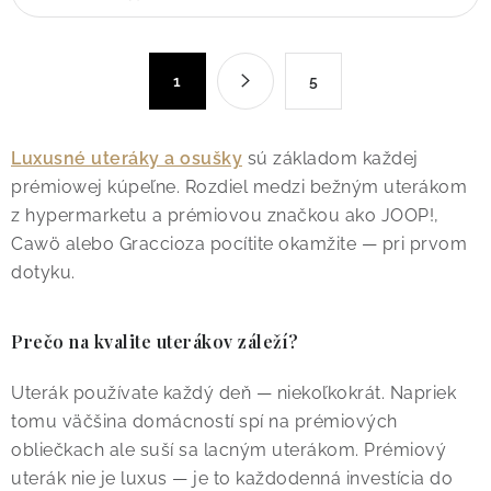
v
l
á
S
d
1
5
t
a
r
c
á
Luxusné uteráky a osušky
sú základom každej
n
i
prémiowej kúpeľne. Rozdiel medzi bežným uterákom
k
e
z hypermarketu a prémiovou značkou ako JOOP!,
o
p
v
Cawö alebo Graccioza pocítite okamžite — pri prvom
r
a
dotyku.
v
n
k
i
y
Prečo na kvalite uterákov záleží?
e
v
Uterák používate každý deň — niekoľkokrát. Napriek
ý
tomu väčšina domácností spí na prémiových
p
obliečkach ale suší sa lacným uterákom. Prémiový
i
uterák nie je luxus — je to každodenná investícia do
s