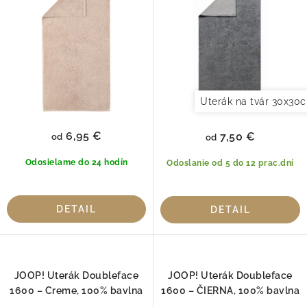
u
d
k
u
t
k
o
t
v
o
Uterák na tvár 30x30
v
6,95 €
7,50 €
od
od
Odosielame do 24 hodín
Odoslanie od 5 do 12 prac.dní
DETAIL
DETAIL
JOOP! Uterák Doubleface
JOOP! Uterák Doubleface
1600 – Creme, 100% bavlna
1600 – ČIERNA, 100% bavlna