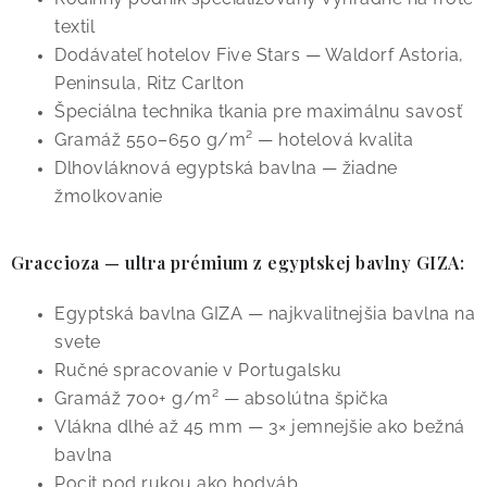
textil
Dodávateľ hotelov Five Stars — Waldorf Astoria,
Peninsula, Ritz Carlton
Špeciálna technika tkania pre maximálnu savosť
Gramáž 550–650 g/m² — hotelová kvalita
Dlhovláknová egyptská bavlna — žiadne
žmolkovanie
Graccioza
— ultra prémium z egyptskej bavlny GIZA:
Egyptská bavlna GIZA — najkvalitnejšia bavlna na
svete
Ručné spracovanie v Portugalsku
Gramáž 700+ g/m² — absolútna špička
Vlákna dlhé až 45 mm — 3× jemnejšie ako bežná
bavlna
Pocit pod rukou ako hodváb