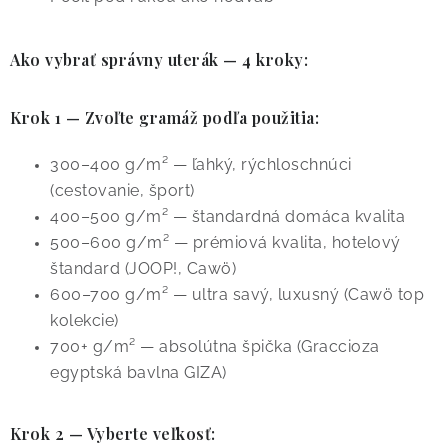
Ako vybrať správny uterák — 4 kroky:
Krok 1 — Zvoľte gramáž podľa použitia:
300–400 g/m² — ľahký, rýchloschnúci
(cestovanie, šport)
400–500 g/m² — štandardná domáca kvalita
500–600 g/m² — prémiová kvalita, hotelový
štandard (JOOP!, Cawö)
600–700 g/m² — ultra savý, luxusný (Cawö top
kolekcie)
700+ g/m² — absolútna špička (Graccioza
egyptská bavlna GIZA)
Krok 2 — Vyberte veľkosť: