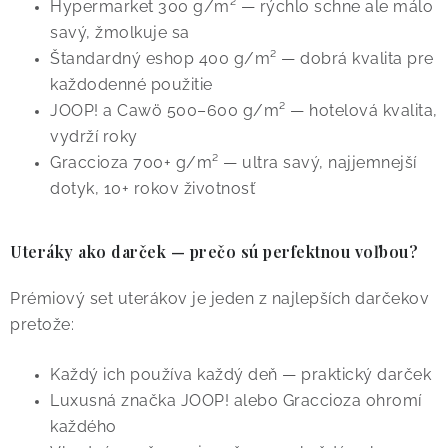
Hypermarket 300 g/m² — rýchlo schne ale málo
savý, žmolkuje sa
Štandardný eshop 400 g/m² — dobrá kvalita pre
každodenné použitie
JOOP! a Cawö 500–600 g/m² — hotelová kvalita,
vydrží roky
Graccioza 700+ g/m² — ultra savý, najjemnejší
dotyk, 10+ rokov životnosť
Uteráky ako darček — prečo sú perfektnou voľbou?
Prémiový set uterákov je jeden z najlepších darčekov
pretože:
Každý ich používa každý deň — praktický darček
Luxusná značka JOOP! alebo Graccioza ohromí
každého