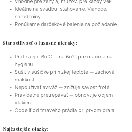
Vhodné pre ženy aj mužov, pre každý vek
Ideálne na svadbu, sťahovanie, Vianoce,
narodeniny
Ponúkame darčekové balenie na požiadanie
Starostlivosť o luxusné uteráky:
Prať na 40–60°C — na 60°C pre maximálnu
hygienu
Sušiť v sušičke pri nízkej teplote — zachová
mäkkosť
Nepoužívať aviváž — znižuje savosť froté
Pravidelne pretrepávať — obnovuje objem
vlákien
Oddeliť od tmavého prádla pri prvom praní
Najčastejšie otázky: