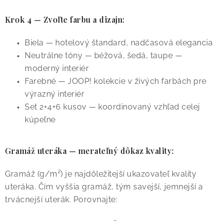
Krok 4 — Zvoľte farbu a dizajn:
Biela — hotelový štandard, nadčasová elegancia
Neutrálne tóny — béžová, šedá, taupe —
moderný interiér
Farebné — JOOP! kolekcie v živých farbách pre
výrazný interiér
Set 2+4+6 kusov — koordinovaný vzhľad celej
kúpeľne
Gramáž uteráka — merateľný dôkaz kvality:
Gramáž (g/m²) je najdôležitejší ukazovateľ kvality
uteráka. Čím vyššia gramáž, tým savejší, jemnejší a
trvácnejší uterák. Porovnajte: