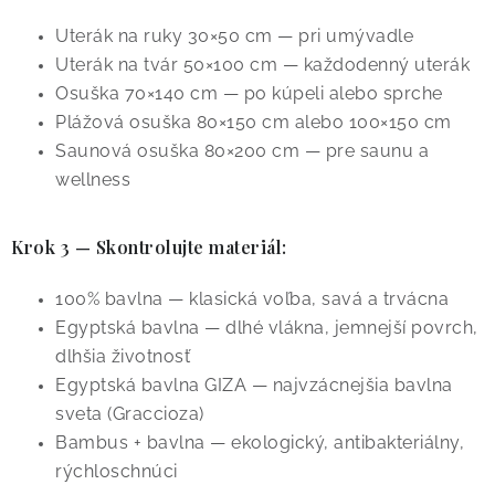
Uterák na ruky 30×50 cm — pri umývadle
Uterák na tvár 50×100 cm — každodenný uterák
Osuška 70×140 cm — po kúpeli alebo sprche
Plážová osuška 80×150 cm alebo 100×150 cm
Saunová osuška 80×200 cm — pre saunu a
wellness
Krok 3 — Skontrolujte materiál:
100% bavlna — klasická voľba, savá a trvácna
Egyptská bavlna — dlhé vlákna, jemnejší povrch,
dlhšia životnosť
Egyptská bavlna GIZA — najvzácnejšia bavlna
sveta (Graccioza)
Bambus + bavlna — ekologický, antibakteriálny,
rýchloschnúci