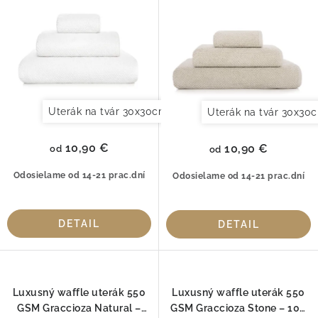
o
u
d
k
u
t
k
o
t
v
o
Uterák na tvár 30x30cm
Uterák pre hostí 30x50cm
Uterák na tvár 30x30
v
10,90 €
10,90 €
od
od
Odosielame od 14-21 prac.dní
Odosielame od 14-21 prac.dní
DETAIL
DETAIL
Luxusný waffle uterák 550
Luxusný waffle uterák 550
GSM Graccioza Natural –
GSM Graccioza Stone – 100