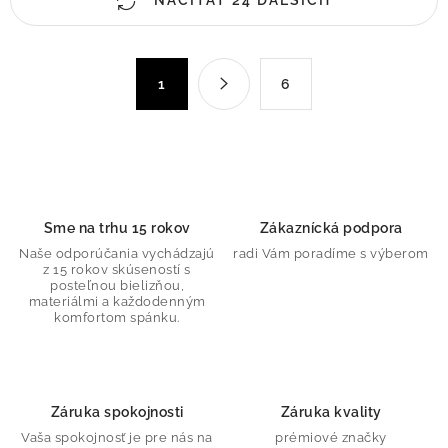
NAČÍTAŤ 24 ĎALŠÍCH
v
l
á
S
d
1
6
t
a
r
c
á
n
i
k
e
o
p
Sme na trhu 15 rokov
Zákaznícká podpora
v
r
Naše odporúčania vychádzajú
radi Vám poradíme s výberom
a
v
z 15 rokov skúseností s
n
posteľnou bielizňou,
k
materiálmi a každodenným
i
y
komfortom spánku.
e
v
ý
p
Záruka spokojnosti
Záruka kvality
i
Vaša spokojnosť je pre nás na
prémiové značky