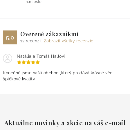
s
1.mieste
u
Overené zákazníkmi
5.0
12
recenzií.
Zobraziť všetky recenzie
Natália a Tomáš Hallovi
Konečně jsme našli obchod ,který prodává krásné věci
špičkové kvality
Aktuálne novinky a akcie na váš e-mail