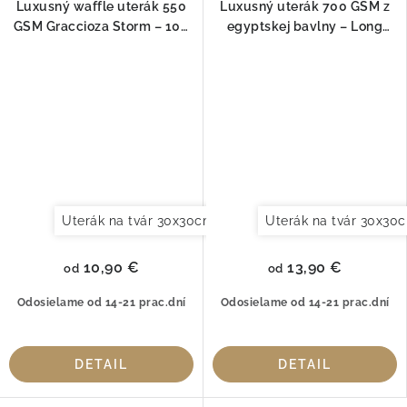
Luxusný waffle uterák 550
Luxusný uterák 700 GSM z
GSM Graccioza Storm – 100
egyptskej bavlny – Long
% česaná bavlna
Double Loop, Baltic
Uterák na tvár 30x30cm
Uterák pre hostí 30x50cm
Uterák na tvár 30x30
10,90 €
13,90 €
od
od
Odosielame od 14-21 prac.dní
Odosielame od 14-21 prac.dní
DETAIL
DETAIL