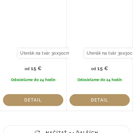
Uterák na tvár 30x30cm
Uterák pre hostí 30x50cm
Uterák na tvár 30x30
15 €
15 €
od
od
Odosielame do 24 hodín
Odosielame do 24 hodín
DETAIL
DETAIL
O