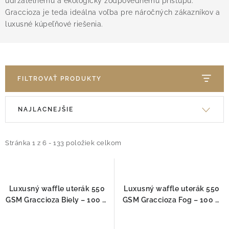
udržateľnému a ekologicky zodpovednému prístupu.
O nás
Blog
Doprava
Kontakt
Graccioza je teda ideálna voľba pre náročných zákazníkov a
Obchodné podmienky
luxusné kúpeľňové riešenia.
Podmienky ochrany osobných údajov
Reklamačný poriadok
Vrátenie tovaru
FILTROVAŤ PRODUKTY
R
V
NAJLACNEJŠIE
a
ý
d
p
e
Stránka
1
z
6
-
133
položiek celkom
i
n
s
i
p
e
r
Luxusný waffle uterák 550
Luxusný waffle uterák 550
p
GSM Graccioza Biely – 100 %
GSM Graccioza Fog – 100 %
o
česaná bavlna
česaná bavlna
r
d