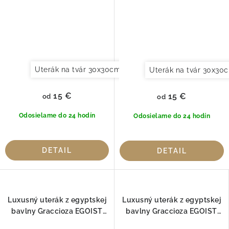
Uterák na tvár 30x30cm
Uterák pre hostí 30x50cm
Uterák na tvár 30x30
15 €
15 €
od
od
Odosielame do 24 hodín
Odosielame do 24 hodín
DETAIL
DETAIL
Luxusný uterák z egyptskej
Luxusný uterák z egyptskej
bavlny Graccioza EGOIST
bavlny Graccioza EGOIST
GIZA FOG 800gr
Jade 800gr