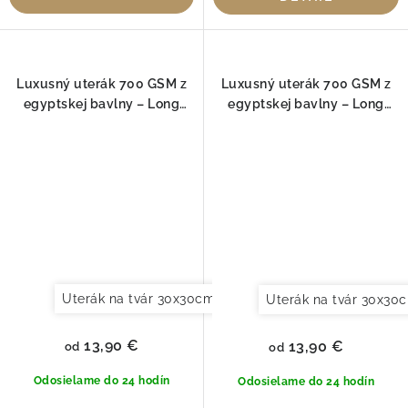
Luxusný uterák 700 GSM z
Luxusný uterák 700 GSM z
egyptskej bavlny – Long
egyptskej bavlny – Long
Double Loop, Fog
Double Loop, Jade
Uterák na tvár 30x30cm
Uterák pre hostí 30x50cm
Uterák na tvár 30x30
13,90 €
13,90 €
od
od
Odosielame do 24 hodín
Odosielame do 24 hodín