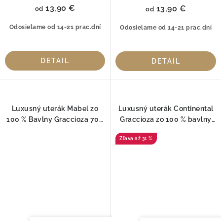
13,90 €
13,90 €
od
od
Odosielame od 14-21 prac.dní
Odosielame od 14-21 prac.dní
DETAIL
DETAIL
Luxusný uterák Mabel zo
Luxusný uterák Continental
100 % Bavlny Graccioza 700
Graccioza zo 100 % bavlny
GSM
(550GSM)
až 31 %