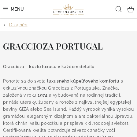
Prejsť
Hľad
na
obsah
Dizajnéri
POSTEĽNÉ OBLIEČKY
POSTEĽNÉ PLACHTY
GRACCIOZA PORTUGAL
PREHOZY A PAPLÓNY
Graccioza – kúzlo luxusu v každom detailu
VANKÚŠE A OBLIEČKY
Ponorte sa do sveta
luxusného kúpeľňového komfortu
s
exkluzívnou značkou Graccioza z Portugalska. Značka,
BYTOVÝ TEXTIL
založená v roku
1974
a vybudovaná na rodinnej tradícii,
prináša uteráky, župany a rohože z najkvalitnejšej egyptskej
KÚPEĽŇA + WELLNESS
bavlny GIZA alebo Sea Island. Každý výrobok vyniká vysokou
gramážou, elegantným dizajnom a antibakteriálnou úpravou,
DIZAJNÉRI
ktorá chráni vašu pokožku a prispieva k dlhodobej sviežosti.
Certifikovaná kvalita potvrdzuje záväzok značky voči