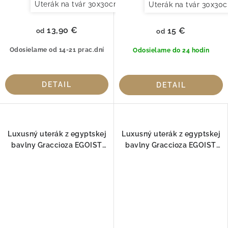
Uterák na tvár 30x30cm
Uterák pre hostí 30x50cm
Uterák na tvár 30x30
13,90 €
15 €
od
od
Odosielame od 14-21 prac.dní
Odosielame do 24 hodín
DETAIL
DETAIL
Luxusný uterák z egyptskej
Luxusný uterák z egyptskej
bavlny Graccioza EGOIST
bavlny Graccioza EGOIST
Baltic 800gr
Blush 800gr