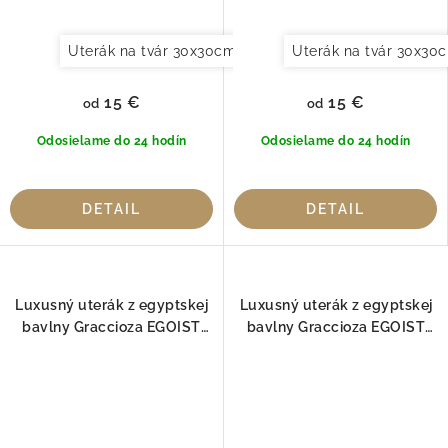
Uterák na tvár 30x30cm
Uterák pre hostí 30x50cm
Uterák na tvár 30x30
15 €
15 €
od
od
Odosielame do 24 hodín
Odosielame do 24 hodín
DETAIL
DETAIL
Luxusný uterák z egyptskej
Luxusný uterák z egyptskej
bavlny Graccioza EGOIST
bavlny Graccioza EGOIST
Camel 800gr
Cobalt 800gr