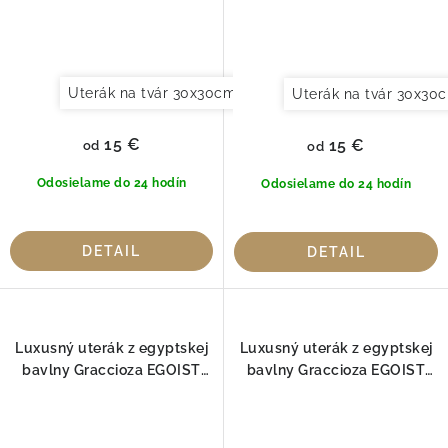
Uterák na tvár 30x30cm
Uterák pre hostí 30x50cm
Uterák na tvár 30x30
15 €
15 €
od
od
Odosielame do 24 hodín
Odosielame do 24 hodín
DETAIL
DETAIL
Luxusný uterák z egyptskej
Luxusný uterák z egyptskej
bavlny Graccioza EGOIST
bavlny Graccioza EGOIST
Čierny 800gr
Deep sea 800gr