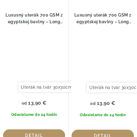
Luxusný uterák 700 GSM z
Luxusný uterák 700 GSM z
egyptskej bavlny – Long
egyptskej bavlny – Long
Double Loop, Biely
Double Loop, Blush
Uterák na tvár 30x30cm
Uterák pre hostí 30x50cm
Uterák na tvár 30x30
13,90 €
13,90 €
od
od
Odosielame do 24 hodín
Odosielame do 24 hodín
DETAIL
DETAIL