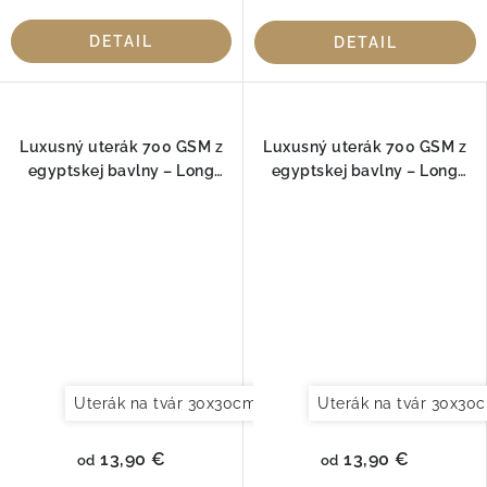
DETAIL
DETAIL
Luxusný uterák 700 GSM z
Luxusný uterák 700 GSM z
egyptskej bavlny – Long
egyptskej bavlny – Long
Double Loop, Natural
Double Loop, silver
Uterák na tvár 30x30cm
Uterák pre hostí 30x50cm
Uterák na tvár 30x30
13,90 €
13,90 €
od
od