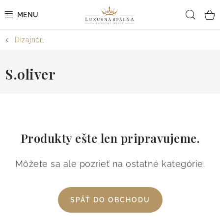
Prejsť
Hľad
na
obsah
Dizajnéri
POSTEĽNÉ OBLIEČKY
POSTEĽNÉ PLACHTY
S.oliver
PREHOZY A PAPLÓNY
VANKÚŠE A OBLIEČKY
Produkty ešte len pripravujeme.
BYTOVÝ TEXTIL
Môžete sa ale pozrieť na ostatné kategórie.
KÚPEĽŇA + WELLNESS
DIZAJNÉRI
SPÄŤ DO OBCHODU