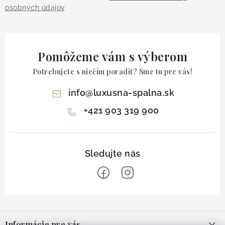
osobných údajov
Pomôžeme vám s výberom
Potrebujete s niečím poradiť? Sme tu pre vás!
info
@
luxusna-spalna.sk
+421 903 319 900
Z
á
Informácie pre vás