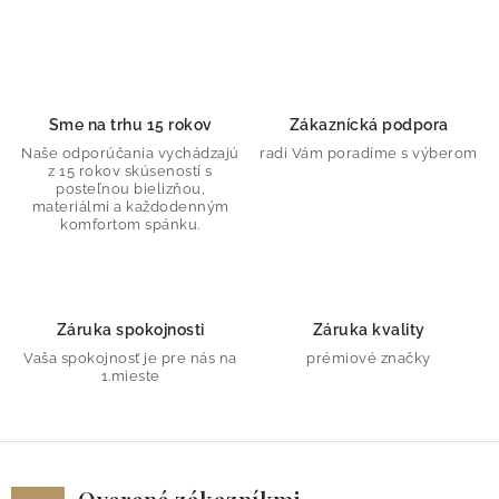
O nás
Blog
Doprava
Kontakt
Obchodné podmienky
Podmienky ochrany osobných údajov
Reklamačný poriadok
Vrátenie tovaru
Sme na trhu 15 rokov
Zákaznícká podpora
Naše odporúčania vychádzajú
radi Vám poradíme s výberom
z 15 rokov skúseností s
posteľnou bielizňou,
materiálmi a každodenným
komfortom spánku.
Záruka spokojnosti
Záruka kvality
Vaša spokojnosť je pre nás na
prémiové značky
1.mieste