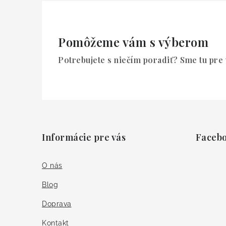
Pomôžeme vám s výberom
Potrebujete s niečím poradiť? Sme tu pre 
Z
á
Informácie pre vás
Faceb
p
ä
O nás
t
Blog
i
Doprava
e
Kontakt