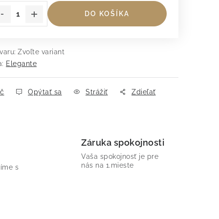
DO KOŠÍKA
varu:
Zvoľte variant
a:
Elegante
ač
Opýtať sa
Strážiť
Zdieľať
Záruka spokojnosti
Vaša spokojnosť je pre
nás na 1.mieste
íme s