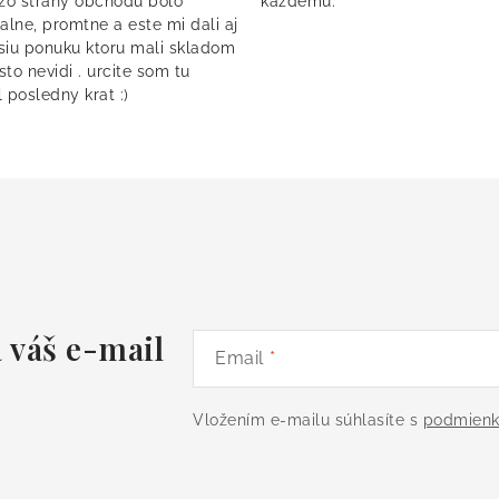
 zo strany obchodu bolo
kazdemu.
alne, promtne a este mi dali aj
siu ponuku ktoru mali skladom
asto nevidi . urcite som tu
 posledny krat :)
 váš e-mail
Email
Vložením e-mailu súhlasíte s
podmienk