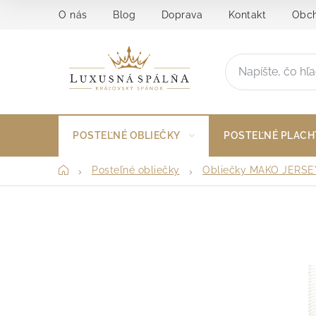
Prejsť
O nás
Blog
Doprava
Kontakt
Obch
na
obsah
POSTEĽNÉ OBLIEČKY
POSTEĽNÉ PLACH
Domov
Posteľné obliečky
Obliečky MAKO JERSE
B
o
č
n