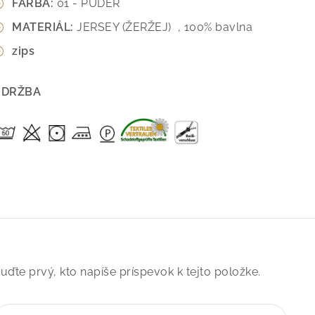
FARBA:
01 - PUDER
MATERIÁL:
JERSEY (ŽERŽEJ) , 100% bavlna
zips
ÚDRŽBA
uďte prvý, kto napíše príspevok k tejto položke.