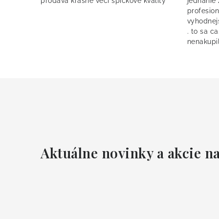
prodává krásné věci špičkové kvality
jednanie
profesion
vyhodnej
. to sa c
nenakupil
Aktuálne novinky a akcie na