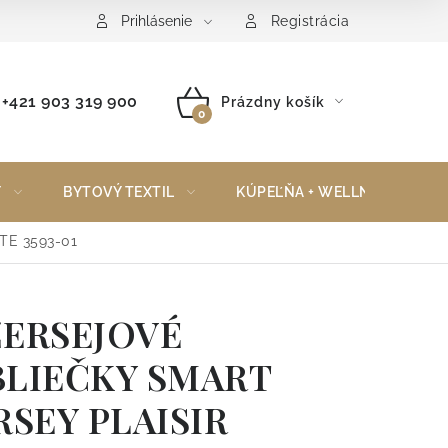
Reklamačný poriadok
Vrátenie tovaru
Prihlásenie
Registrácia
+421 903 319 900
Prázdny košík
NÁKUPNÝ
KOŠÍK
Y
BYTOVÝ TEXTIL
KÚPEĽŇA + WELLNESS
TE 3593-01
ERSEJOVÉ
LIEČKY SMART
RSEY PLAISIR