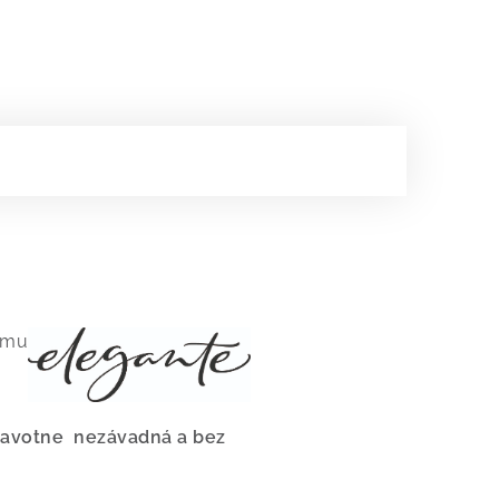
nému
dravotne nezávadná a bez