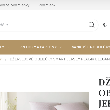
odné podmienky
Podmienky ochrany osobných údajov
TY
PREHOZY A PAPLÓNY
VANKÚŠE A OBLIEČK
Y
DŽERSEJOVÉ OBLIEČKY SMART JERSEY PLAISIR ELEGAN
DŽ
OB
JE