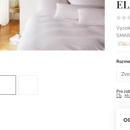
EL
Vysok
SMART
Viac 
Rozme
Mo
o
Je