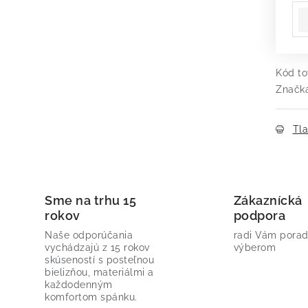
Kód to
Značk
Tl
Sme na trhu 15
Zákaznícká
rokov
podpora
Naše odporúčania
radi Vám porad
vychádzajú z 15 rokov
výberom
skúseností s posteľnou
bielizňou, materiálmi a
každodenným
komfortom spánku.