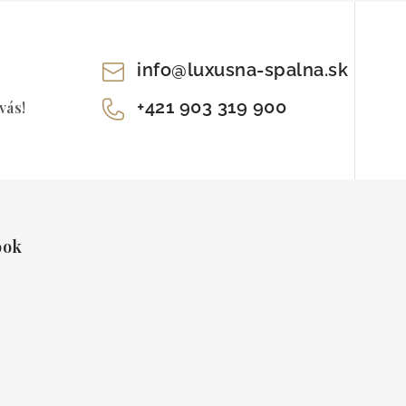
info
@
luxusna-spalna.sk
+421 903 319 900
vás!
ook