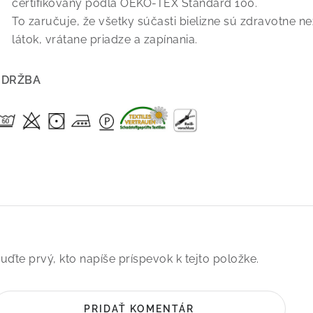
certifikovaný podľa OEKO-TEX Standard 100.
To zaručuje, že všetky súčasti bielizne sú zdravotne 
látok, vrátane priadze a zapínania.
ÚDRŽBA
uďte prvý, kto napíše príspevok k tejto položke.
PRIDAŤ KOMENTÁR