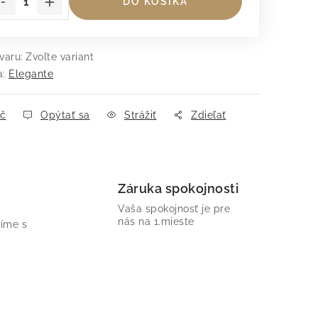
DO KOŠÍKA
varu:
Zvoľte variant
a:
Elegante
ač
Opýtať sa
Strážiť
Zdieľať
Záruka spokojnosti
Vaša spokojnosť je pre
nás na 1.mieste
íme s