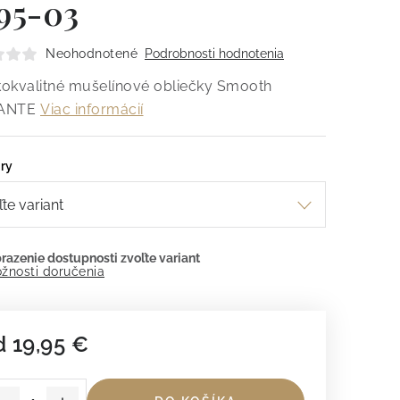
95-03
Neohodnotené
Podrobnosti hodnotenia
okvalitné mušelínové obliečky Smooth
ANTE
Viac informácií
ry
žnosti doručenia
d
19,95 €
dnotková cena: