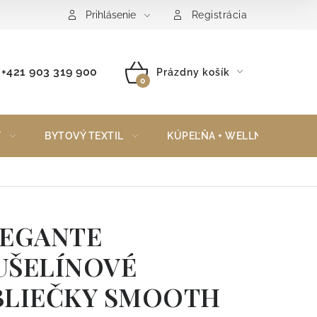
Reklamačný poriadok
Vrátenie tovaru
Prihlásenie
Registrácia
+421 903 319 900
Prázdny košík
NÁKUPNÝ
KOŠÍK
Y
BYTOVÝ TEXTIL
KÚPEĽŇA + WELLNESS
LEGANTE
UŠELÍNOVÉ
BLIEČKY SMOOTH