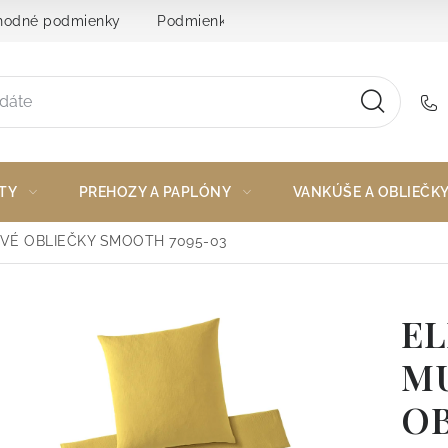
odné podmienky
Podmienky ochrany osobných údajov
TY
PREHOZY A PAPLÓNY
VANKÚŠE A OBLIEČK
VÉ OBLIEČKY SMOOTH 7095-03
E
M
O