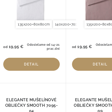
135x200+80x80cm
140x200+70x90cm
135x200+80x
140x220+7
Odosielame od 14-21
Odosielam
19,95 €
19,95 €
od
od
prac.dní
DETAIL
DETAIL
ELEGANTE MUŠELÍNOVÉ
ELEGANTE MUŠE
OBLIEČKY SMOOTH 7095-
OBLIEČKY SMOOTH
04
09