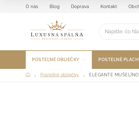
Prejsť
O nás
Blog
Doprava
Kontakt
Obch
na
obsah
POSTEĽNÉ OBLIEČKY
POSTEĽNÉ PLACH
Domov
Posteľné obliečky
ELEGANTE MUŠELÍNO
B
o
č
n