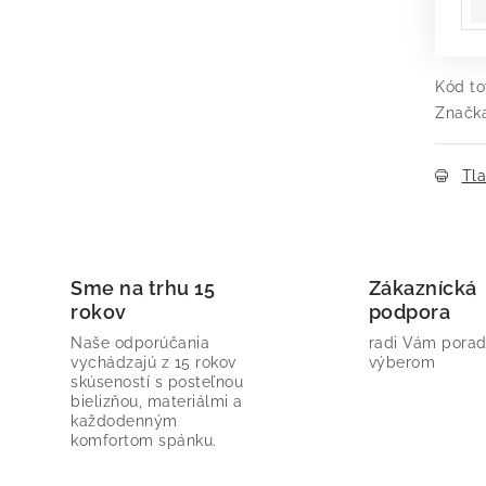
Kód to
Značk
Tl
Sme na trhu 15
Zákaznícká
rokov
podpora
Naše odporúčania
radi Vám porad
vychádzajú z 15 rokov
výberom
skúseností s posteľnou
bielizňou, materiálmi a
každodenným
komfortom spánku.