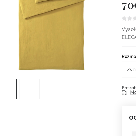
70
Vysok
ELEG
Rozme
Mo
o
Je