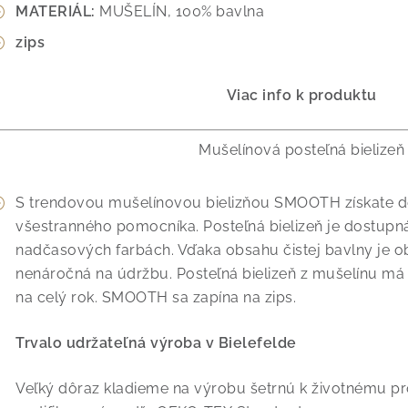
MATERIÁL:
MUŠELÍN, 100% bavlna
zips
Viac info k produktu
Mušelínová posteľná bielizeň
S trendovou mušelínovou bielizňou SMOOTH získate do
všestranného pomocníka. Posteľná bielizeň je dostupná
nadčasových farbách. Vďaka obsahu čistej bavlny je o
nenáročná na údržbu. Posteľná bielizeň z mušelínu má 
na celý rok. SMOOTH sa zapína na zips.
Trvalo udržateľná výroba v Bielefelde
Veľký dôraz kladieme na výrobu šetrnú k životnému pr