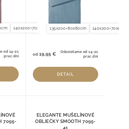
80cm
0x90cm
140x200+70x90cm
155x200+80x80cm
140x220+70x90cm
200x200+2x70x90cm
155x200+80x8
200x220
135x200+80x80cm
140x200+70x90c
e od 14-21
Odosielame od 14-21
19,95 €
od
prac.dní
prac.dní
DETAIL
LÍNOVÉ
ELEGANTE MUŠELÍNOVÉ
 7095-
OBLIEČKY SMOOTH 7095-
41