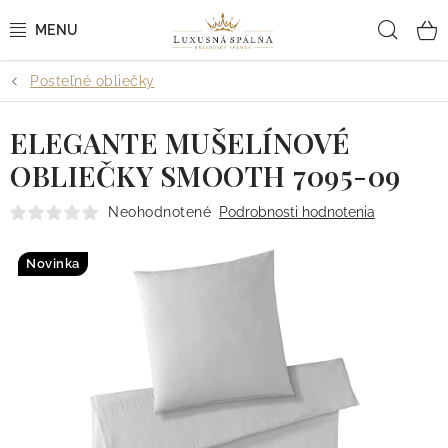
Prejsť
Hľad
na
obsah
Posteľné obliečky
POSTEĽNÉ OBLIEČKY
ELEGANTE MUŠELÍNOVÉ
POSTEĽNÉ PLACHTY
OBLIEČKY SMOOTH 7095-09
PREHOZY A PAPLÓNY
Neohodnotené
Podrobnosti hodnotenia
VANKÚŠE A OBLIEČKY
Novinka
BYTOVÝ TEXTIL
KÚPEĽŇA + WELLNESS
DIZAJNÉRI