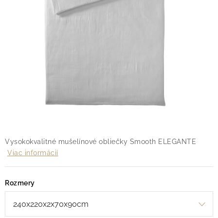
O nás
Blog
Doprava
Kontakt
Obchodné podmienky
Podmienky ochrany osobných údajov
Reklamačný poriadok
Vrátenie tovaru
Vysokokvalitné mušelínové obliečky Smooth ELEGANTE
Viac informácií
Rozmery