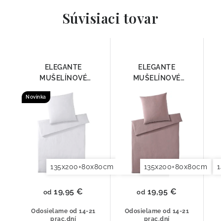
Súvisiaci tovar
ELEGANTE
ELEGANTE
MUŠELÍNOVÉ
MUŠELÍNOVÉ
OBLIEČKY SMOOTH
OBLIEČKY SMOOTH
Novinka
7095-00
7095-01
135x200+80x80cm
140x200+70x90cm
135x200+80x80cm
140x2
19,95 €
19,95 €
od
od
Odosielame od 14-21
Odosielame od 14-21
prac.dní
prac.dní