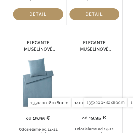
DETAIL
DETAIL
ELEGANTE
ELEGANTE
MUŠELÍNOVÉ
MUŠELÍNOVÉ
OBLIEČKY SMOOTH
OBLIEČKY SMOOTH
7095-02
7095-03
135x200+80x80cm
135x200+80x80cm
140x200+70x90cm
140x2
19,95 €
19,95 €
od
od
Odosielame od 14-21
Odosielame od 14-21