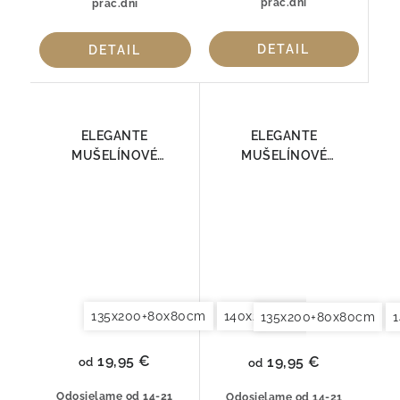
prac.dní
prac.dní
DETAIL
DETAIL
ELEGANTE
ELEGANTE
MUŠELÍNOVÉ
MUŠELÍNOVÉ
OBLIEČKY SMOOTH
OBLIEČKY SMOOTH
7095-04
7095-41
135x200+80x80cm
140x200+70x90cm
140x2
135x200+80x80cm
19,95 €
19,95 €
od
od
Odosielame od 14-21
Odosielame od 14-21