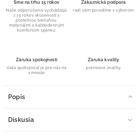
Sme na trhu 15 rokov
Zákaznícká podpora
Naše odporúčania vychádzajú
radi Vám poradíme s výberom
z 15 rokov skúseností s
posteľnou bielizňou,
materiálmi a každodenným
komfortom spánku.
Záruka spokojnosti
Záruka kvality
Vaša spokojnosť je pre nás na
prémiové značky
1.mieste
Popis
Diskusia