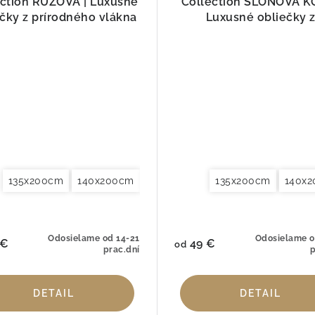
ection RUŽOVÁ | Luxusné
Collection SLONOVÁ KO
ečky z prírodného vlákna
Luxusné obliečky 
prírodného vlákna
135x200cm
155x220cm
140x200cm
200x200cm
140x220cm
200x220cm
135x200cm
155x220cm
240x220cm
140x
200x
260
Odosielame od 14-21
Odosielame o
 €
49 €
od
prac.dní
p
DETAIL
DETAIL