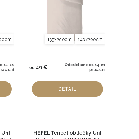
200cm
200cm
x240cm
140x220cm
200x220cm
Obliečky na vankúše 40x40cm
135x200cm
155x220cm
240x220cm
140x200cm
200x200cm
260x240cm
Obliečky na vankúš
140x220cm
200x220cm
Obliečky n
d 14-21
Odosielame od 14-21
49 €
od
rac.dní
prac.dní
DETAIL
 Uni
HEFEL Tencel obliečky Uni