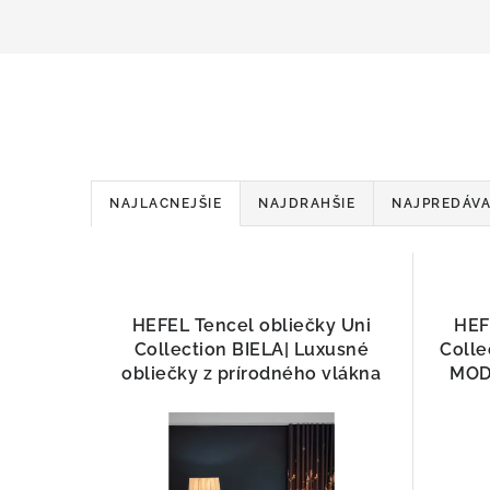
R
NAJLACNEJŠIE
NAJDRAHŠIE
NAJPREDÁVA
a
d
V
e
HEFEL Tencel obliečky Uni
HEF
ý
Collection BIELA| Luxusné
Colle
n
p
obliečky z prírodného vlákna
MODR
i
i
e
s