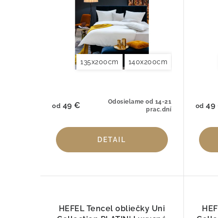
p
p
r
r
o
o
d
d
135x200cm
140x200cm
140x220cm
u
u
k
k
Odosielame od 14-21
49 €
49
t
od
od
prac.dní
t
o
o
DETAIL
v
v
HEFEL Tencel obliečky Uni
HEF