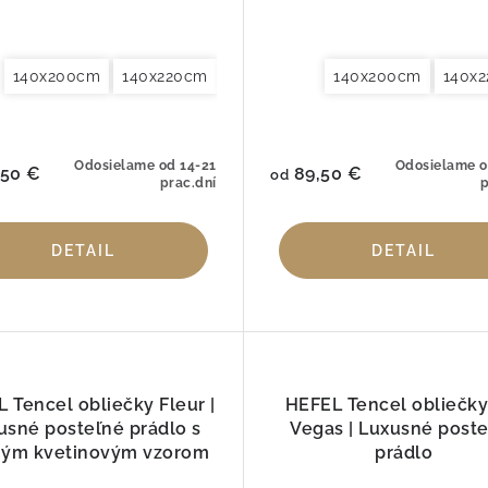
140x200cm
200x200cm
140x220cm
200x220cm
155x220cm
240x220cm
140x200cm
200x200cm
260x240cm
140x
200x
Obl
Odosielame od 14-21
Odosielame o
50 €
89,50 €
od
prac.dní
p
DETAIL
DETAIL
 Tencel obliečky Fleur |
HEFEL Tencel obliečky
usné posteľné prádlo s
Vegas | Luxusné post
ým kvetinovým vzorom
prádlo