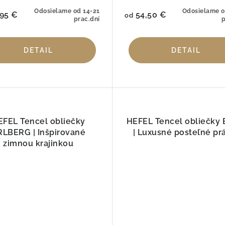
Odosielame od 14-21
Odosielame o
95 €
54,50 €
od
prac.dní
p
DETAIL
DETAIL
EFEL Tencel obliečky
HEFEL Tencel obliečky B
RLBERG | Inšpirované
| Luxusné posteľné pr
zimnou krajinkou