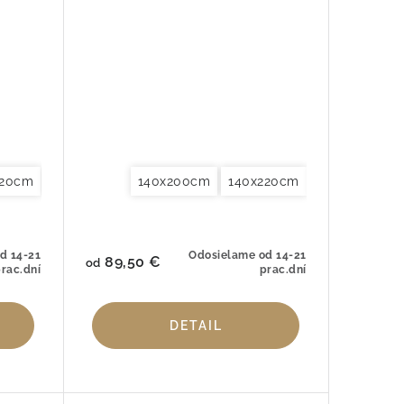
220cm
220cm
iečky na vankúše 40x40cm
155x220cm
240x220cm
140x200cm
200x200cm
260x240cm
Obliečky na vankúše 40x60cm
140x220cm
200x220cm
Obliečky na vankúše 40x
155x220cm
240x220cm
O
d 14-21
Odosielame od 14-21
89,50 €
od
rac.dní
prac.dní
DETAIL