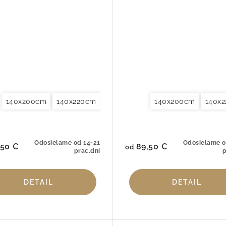
140x200cm
200x200cm
140x220cm
200x220cm
155x220cm
240x220cm
140x200cm
200x200cm
260x240cm
140x
200x
Obl
Odosielame od 14-21
Odosielame o
50 €
89,50 €
od
prac.dní
p
DETAIL
DETAIL