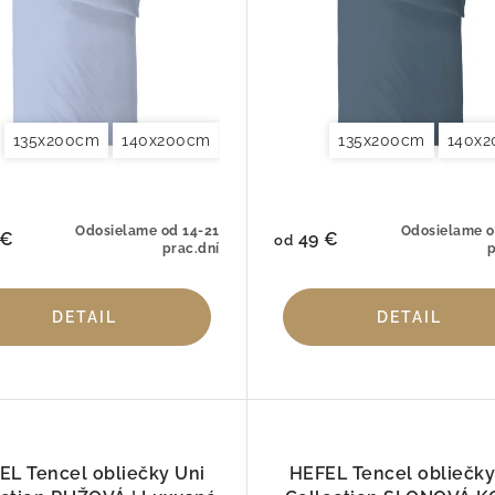
135x200cm
155x220cm
140x200cm
200x200cm
140x220cm
200x220cm
135x200cm
155x220cm
240x220cm
140x
200x
260
Odosielame od 14-21
Odosielame o
 €
49 €
od
prac.dní
p
DETAIL
DETAIL
EL Tencel obliečky Uni
HEFEL Tencel obliečky