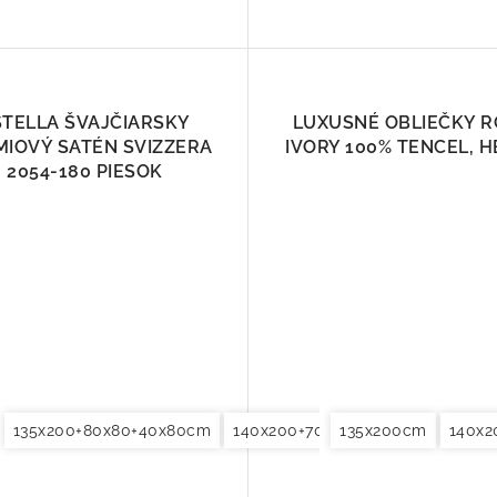
STELLA ŠVAJČIARSKY
LUXUSNÉ OBLIEČKY R
MIOVÝ SATÉN SVIZZERA
IVORY 100% TENCEL, H
2054-180 PIESOK
135x200+80x80+40x80cm
155x220cm
200x200cm
140x200+70x90+40x80cm
200x220cm
135x200cm
240x220cm
140x
140x
260