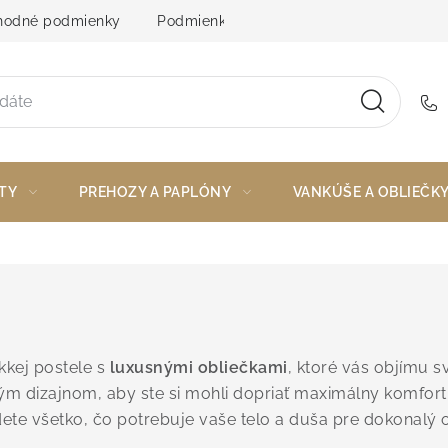
odné podmienky
Podmienky ochrany osobných údajov
TY
PREHOZY A PAPLÓNY
VANKÚŠE A OBLIEČK
kkej postele s
luxusnými obliečkami
, ktoré vás objímu 
m dizajnom, aby ste si mohli dopriať maximálny komfort a
dete všetko, čo potrebuje vaše telo a duša pre dokonalý 