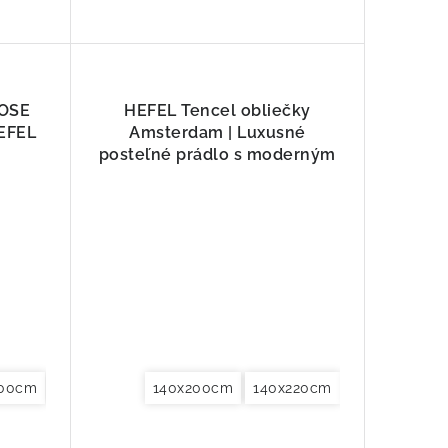
OSE
HEFEL Tencel obliečky
EFEL
Amsterdam | Luxusné
posteľné prádlo s moderným
dizajnom
200cm
220+70x90+40x80cm
x240cm
140x220cm
Obliečky na vankúše 40x40cm
140x200cm
155x220cm
155x200+80x80+40x80cm
200x200cm
140x220cm
Obliečky na vankúš
155x220cm
200x220cm
155x220+80