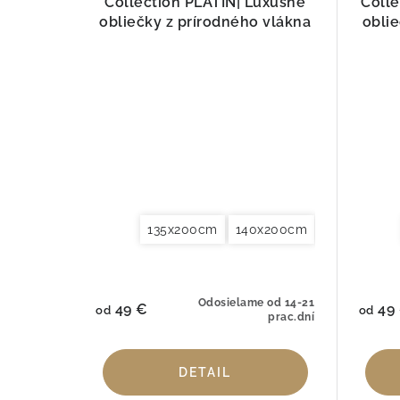
Collection PLATIN| Luxusné
Coll
obliečky z prírodného vlákna
obli
135x200cm
140x200cm
140x220cm
Odosielame od 14-21
49 €
49
od
od
prac.dní
DETAIL