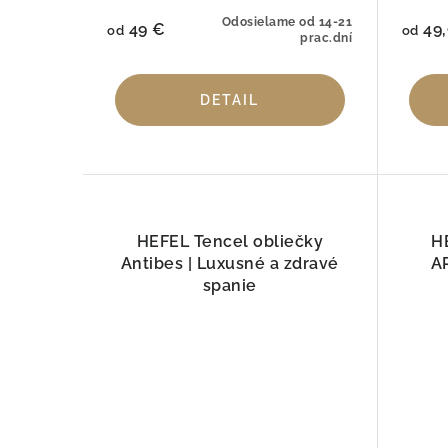
Odosielame od 14-21
49 €
49,
od
od
prac.dní
DETAIL
HEFEL Tencel obliečky
H
Antibes | Luxusné a zdravé
A
spanie