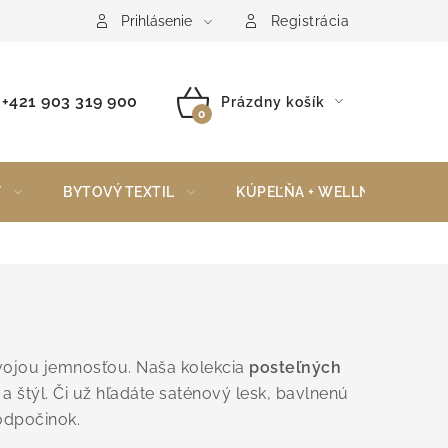
Reklamačný poriadok
Vrátenie tovaru
Prihlásenie
Registrácia
+421 903 319 900
Prázdny košík
NÁKUPNÝ
KOŠÍK
Y
BYTOVÝ TEXTIL
KÚPEĽŇA + WELLNESS
svojou jemnosťou. Naša kolekcia
posteľných
 štýl. Či už hľadáte saténový lesk, bavlnenú
odpočinok.