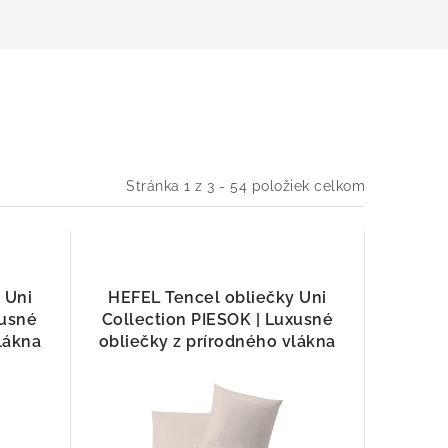
Stránka
1
z
3
-
54
položiek celkom
 Uni
HEFEL Tencel obliečky Uni
xusné
Collection PIESOK | Luxusné
lákna
obliečky z prírodného vlákna