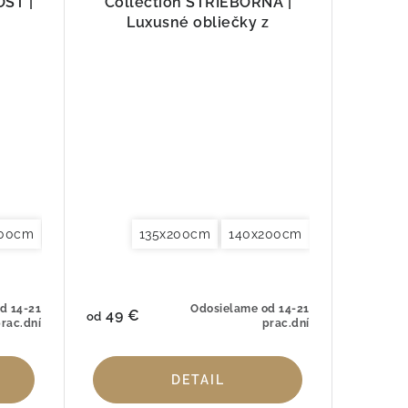
SŤ |
Collection STRIEBORNÁ |
z
Luxusné obliečky z
prírodného vlákna
200cm
200cm
x240cm
140x220cm
200x220cm
Obliečky na vankúše 40x40cm
135x200cm
155x220cm
240x220cm
140x200cm
200x200cm
260x240cm
Obliečky na vankúš
140x220cm
200x220cm
Obliečky n
d 14-21
Odosielame od 14-21
49 €
od
rac.dní
prac.dní
DETAIL