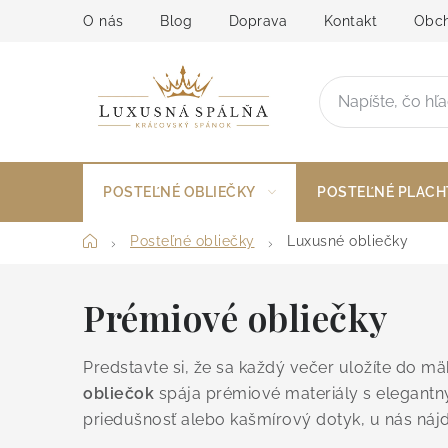
Prejsť
O nás
Blog
Doprava
Kontakt
Obch
na
obsah
POSTEĽNÉ OBLIEČKY
POSTEĽNÉ PLACH
Domov
Posteľné obliečky
Luxusné obliečky
Prémiové obliečky
Predstavte si, že sa každý večer uložíte do mä
obliečok
spája prémiové materiály s elegantný
priedušnosť alebo kašmírový dotyk, u nás náj