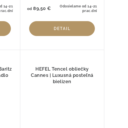
d 14-21
Odosielame od 14-21
89,50 €
od
rac.dní
prac.dní
DETAIL
aritz
HEFEL Tencel obliečky
ádlo
Cannes | Luxusná posteľná
bielizen