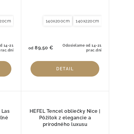
220cm
220cm
iečky na vankúše 40x40cm
155x220cm
240x220cm
140x200cm
200x200cm
260x240cm
Obliečky na vankúše 40x60cm
140x220cm
200x220cm
Obliečky na vankúše 40x
155x220cm
240x220cm
O
d 14-21
Odosielame od 14-21
89,50 €
od
rac.dní
prac.dní
DETAIL
 Las
HEFEL Tencel obliečky Nice |
eľné
Pôžitok z elegancie a
prírodného luxusu