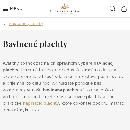
Prejsť
Hľad
na
obsah
Posteľné plachty
POSTEĽNÉ OBLIEČKY
POSTEĽNÉ PLACHTY
Bavlnené plachty
PREHOZY A PAPLÓNY
Kvalitný spánok začína pri správnom výbere
bavlnenej
plachty
VANKÚŠE A OBLIEČKY
. Prírodná bavlna je priedušná, jemná na dotyk a
skvele absorbuje vlhkosť, vďaka čomu zostáva posteľ svieža
a príjemná po celú noc. Ak hľadáte pohodlie bez
BYTOVÝ TEXTIL
kompromisov, naše
bavlnené plachty
sú tou najlepšou
voľbou – či už preferujete klasické rovné plachty alebo
KÚPEĽŇA + WELLNESS
praktické
napínacie plachty
, ktoré dokonale obopnú matrac
a nezošmykujú sa.
DIZAJNÉRI