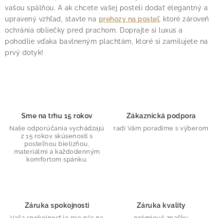
á
vašou spálňou. A ak chcete vašej posteli dodať elegantný a
d
upravený vzhľad, stavte na
prehozy na posteľ
, ktoré zároveň
a
ochránia obliečky pred prachom. Doprajte si luxus a
pohodlie vďaka bavlneným plachtám, ktoré si zamilujete na
c
prvý dotyk!
i
e
p
r
v
Sme na trhu 15 rokov
Zákaznícká podpora
k
Naše odporúčania vychádzajú
radi Vám poradíme s výberom
y
z 15 rokov skúseností s
v
posteľnou bielizňou,
materiálmi a každodenným
ý
komfortom spánku.
p
i
s
Záruka spokojnosti
Záruka kvality
u
Vaša spokojnosť je pre nás na
prémiové značky