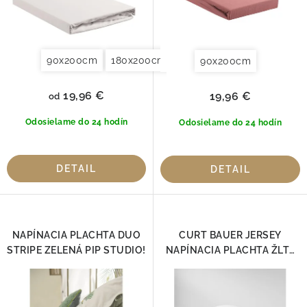
t
k
o
t
v
o
90x200cm
180x200cm
90x200cm
v
19,96 €
19,96 €
od
Odosielame do 24 hodín
Odosielame do 24 hodín
DETAIL
DETAIL
NAPÍNACIA PLACHTA DUO
CURT BAUER JERSEY
STRIPE ZELENÁ PIP STUDIO!
NAPÍNACIA PLACHTA ŽLTÁ
180x200cm