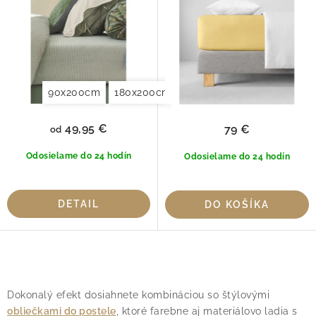
90x200cm
180x200cm
49,95 €
79 €
od
Odosielame do 24 hodín
Odosielame do 24 hodín
DETAIL
DO KOŠÍKA
O
v
Dokonalý efekt dosiahnete kombináciou so štýlovými
l
obliečkami do postele
, ktoré farebne aj materiálovo ladia s