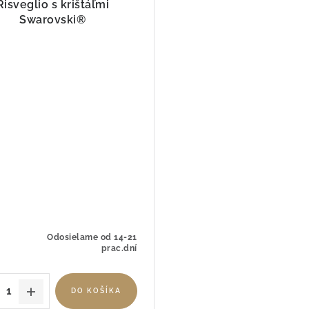
Risveglio s krištáľmi
Swarovski®
Odosielame od 14-21
prac.dní
DO KOŠÍKA