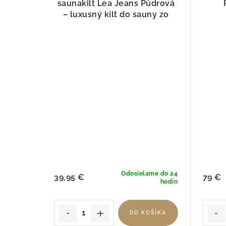
saunakilt Lea Jeans Púdrová
– luxusný kilt do sauny zo
100% bavlny
Odosielame do 24
39,95 €
79 €
hodín
DO KOŠÍKA