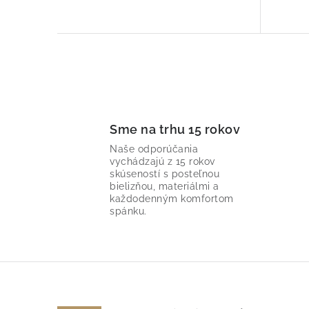
O
v
l
Sme na trhu 15 rokov
Naše odporúčania
á
vychádzajú z 15 rokov
d
skúseností s posteľnou
bielizňou, materiálmi a
a
každodenným komfortom
spánku.
c
i
e
p