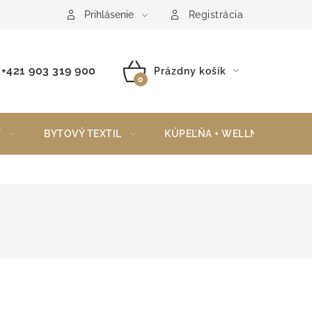
Reklamačný poriadok
Vrátenie tovaru
Prihlásenie
Registrácia
+421 903 319 900
Prázdny košík
NÁKUPNÝ
KOŠÍK
Y
BYTOVÝ TEXTIL
KÚPEĽŇA + WELLNESS