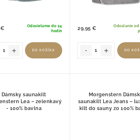
Odosielame do 24
Odoslanie od 
 €
29,95 €
hodín
p
DO KOŠÍKA
DO KOŠ
Dámsky saunakilt
Morgenstern Dáms
enstern Lea – zelenkavý
saunakilt Lea Jeans – l
- 100% bavlna
kilt do sauny zo 100% b