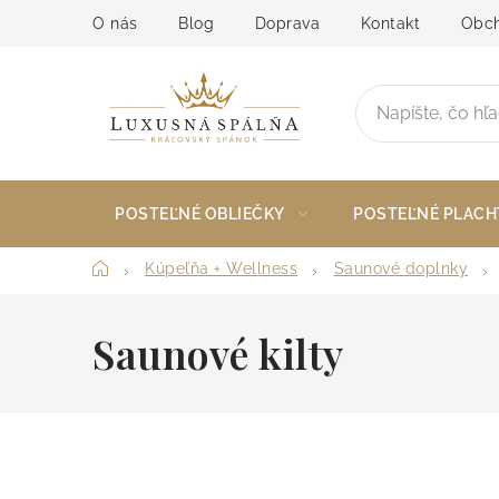
Prejsť
O nás
Blog
Doprava
Kontakt
Obch
na
obsah
POSTEĽNÉ OBLIEČKY
POSTEĽNÉ PLACH
Domov
Kúpeľňa + Wellness
Saunové doplnky
Saunové kilty