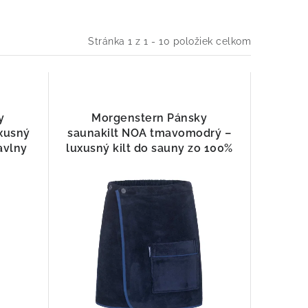
Stránka
1
z
1
-
10
položiek celkom
y
Morgenstern Pánsky
uxusný
saunakilt NOA tmavomodrý –
avlny
luxusný kilt do sauny zo 100%
bavlny