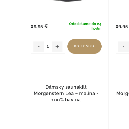
u
u
k
k
t
Odosielame do 24
t
29,95 €
29,95
hodín
o
o
v
DO KOŠÍKA
v
Dámsky saunakilt
Morgenstern Lea – malina -
Morg
100% bavlna