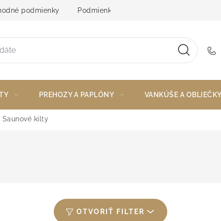
odné podmienky
Podmienky ochrany osobných údajov
TY
PREHOZY A PAPLÓNY
VANKÚŠE A OBLIEČK
Saunové kilty
OTVORIŤ FILTER