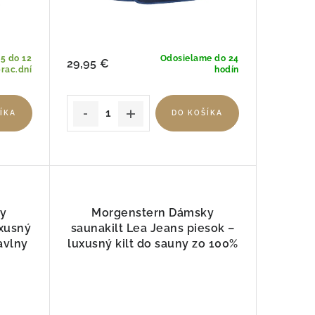
5 do 12
Odosielame do 24
29,95 €
rac.dní
hodín
ÍKA
DO KOŠÍKA
ky
Morgenstern Dámsky
uxusný
saunakilt Lea Jeans piesok –
avlny
luxusný kilt do sauny zo 100%
bavlny