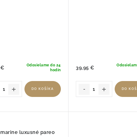
Odosielame do 24
Odosielam
 €
39,95 €
hodín
DO KOŠÍKA
DO KOŠ
umarine luxusné pareo