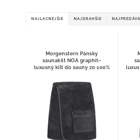
R
NAJLACNEJŠIE
NAJDRAHŠIE
NAJPREDÁVA
a
V
d
ý
e
Morgenstern Pánsky
p
saunakilt NOA graphit–
sa
n
luxusný kilt do sauny zo 100%
luxus
i
i
bavlny
s
e
p
p
r
r
o
o
d
d