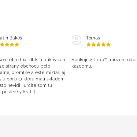
rtin Bakoš
Tomas
om objednal dhlsiu prikrivku a
Spokojnost 100%, mozem odpo
 zo strany obchodu bolo
kazdemu.
alne, promtne a este mi dali aj
siu ponuku ktoru mali skladom
asto nevidi . urcite som tu
 posledny krat :)