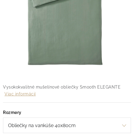
O nás
Blog
Doprava
Kontakt
Obchodné podmienky
Podmienky ochrany osobných údajov
Reklamačný poriadok
Vrátenie tovaru
Vysokokvalitné mušelínové obliečky Smooth ELEGANTE
Viac informácií
Rozmery