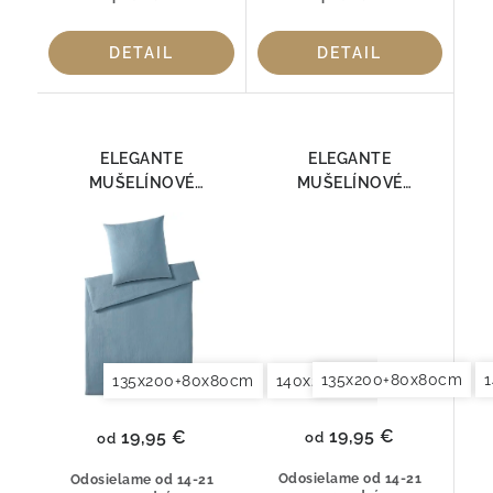
DETAIL
DETAIL
ELEGANTE
ELEGANTE
MUŠELÍNOVÉ
MUŠELÍNOVÉ
OBLIEČKY SMOOTH
OBLIEČKY SMOOTH
7095-02
7095-03
135x200+80x80cm
135x200+80x80cm
140x200+70x90cm
140x2
19,95 €
19,95 €
od
od
Odosielame od 14-21
Odosielame od 14-21