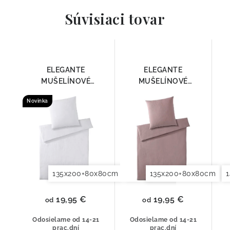
Súvisiaci tovar
ELEGANTE
ELEGANTE
MUŠELÍNOVÉ
MUŠELÍNOVÉ
OBLIEČKY SMOOTH
OBLIEČKY SMOOTH
Novinka
7095-00
7095-01
135x200+80x80cm
140x200+70x90cm
135x200+80x80cm
140x2
19,95 €
19,95 €
od
od
Odosielame od 14-21
Odosielame od 14-21
prac.dní
prac.dní