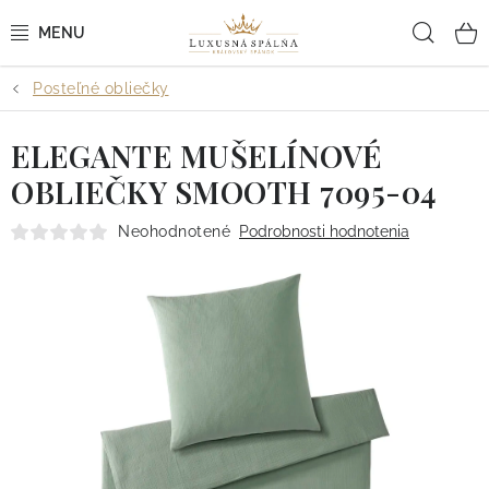
Prejsť
Hľad
na
obsah
Posteľné obliečky
POSTEĽNÉ OBLIEČKY
ELEGANTE MUŠELÍNOVÉ
POSTEĽNÉ PLACHTY
OBLIEČKY SMOOTH 7095-04
PREHOZY A PAPLÓNY
Neohodnotené
Podrobnosti hodnotenia
VANKÚŠE A OBLIEČKY
BYTOVÝ TEXTIL
KÚPEĽŇA + WELLNESS
DIZAJNÉRI