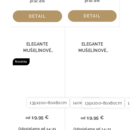
prac.dní
prac.dní
DETAIL
DETAIL
ELEGANTE
ELEGANTE
MUŠELÍNOVÉ
MUŠELÍNOVÉ
OBLIEČKY SMOOTH
OBLIEČKY SMOOTH
Novinka
7095-09
7095-41
135x200+80x80cm
140x200+70x90cm
140x2
135x200+80x80cm
19,95 €
19,95 €
od
od
Odosielame od 14-21
Odosielame od 14-21