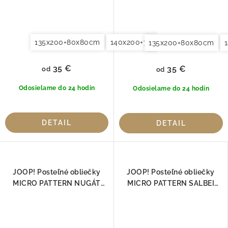
135x200+80x80cm
140x200+70x90cm
140x220+7
135x200+80x80cm
35 €
35 €
od
od
Odosielame do 24 hodín
Odosielame do 24 hodín
DETAIL
DETAIL
JOOP! Posteľné obliečky
JOOP! Posteľné obliečky
MICRO PATTERN NUGÁT
MICRO PATTERN SALBEI
4040-07
4040-04