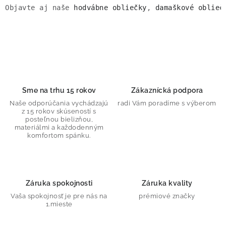
Objavte aj naše 
hodvábne obliečky
, 
damaškové oblieč
Sme na trhu 15 rokov
Zákaznícká podpora
Naše odporúčania vychádzajú
radi Vám poradíme s výberom
z 15 rokov skúseností s
posteľnou bielizňou,
materiálmi a každodenným
komfortom spánku.
Záruka spokojnosti
Záruka kvality
Vaša spokojnosť je pre nás na
prémiové značky
1.mieste