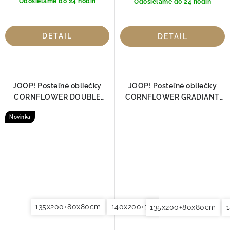
Odosielame do 24 hodín
Odosielame do 24 hodín
DETAIL
DETAIL
JOOP! Posteľné obliečky
JOOP! Posteľné obliečky
CORNFLOWER DOUBLE
CORNFLOWER GRADIANT
TAUPE 4083-17
GRAPHIT 4059-09
Novinka
135x200+80x80cm
140x200+70x90cm
140x220+7
135x200+80x80cm