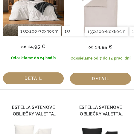
u
t
k
o
t
v
o
135x200+70x90cm
135x200+80x80cm
140x200+7
135x200+80x80cm
v
14,95 €
14,95 €
od
od
Odosielame do 24 hodín
Odosielame od 7 do 14 prac. dní
DETAIL
DETAIL
ESTELLA SATÉNOVÉ
ESTELLA SATÉNOVÉ
OBLIEČKY VALETTA
OBLIEČKY VALETTA
SLONOVÁ KOSŤ 7844 - 110
ANTRAZIT 7844-900