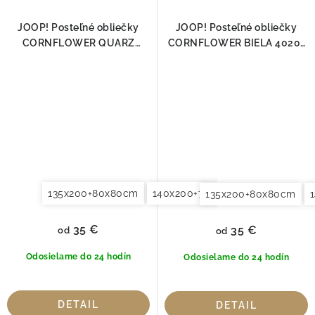
JOOP! Posteľné obliečky
JOOP! Posteľné obliečky
CORNFLOWER QUARZ
CORNFLOWER BIELA 4020-
4020-29
00
135x200+80x80cm
140x200+70x90cm
140x220+7
135x200+80x80cm
35 €
35 €
od
od
Odosielame do 24 hodín
Odosielame do 24 hodín
DETAIL
DETAIL