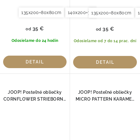
135x200+80x80cm
140x200+70x90cm
140x220+7
135x200+80x80cm
35 €
35 €
od
od
Odosielame do 24 hodín
Odosielame od 7 do 14 prac. dní
DETAIL
DETAIL
JOOP! Posteľné obliečky
JOOP! Posteľné obliečky
CORNFLOWER STRIEBORNÁ
MICRO PATTERN KARAMEL
4020-19
4040-18