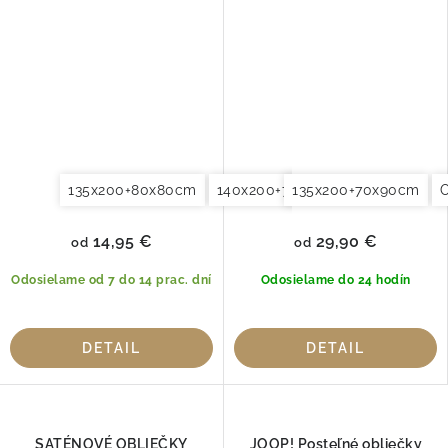
135x200+70x90cm
135x200+80x80cm
140x200+70x90cm
135x200+70x90cm
Obliečky n
O
14,95 €
29,90 €
od
od
Odosielame od 7 do 14 prac. dní
Odosielame do 24 hodín
DETAIL
DETAIL
SATÉNOVÉ OBLIEČKY
JOOP! Posteľné obliečky