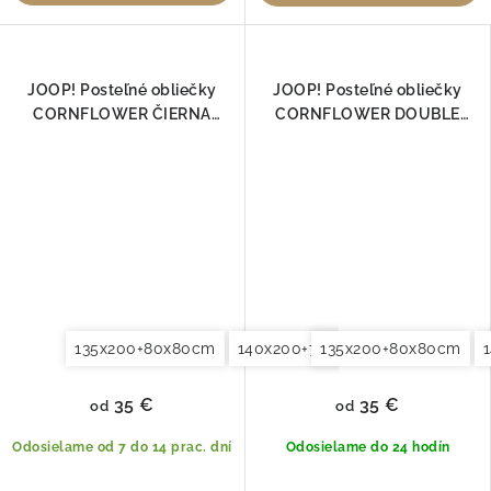
JOOP! Posteľné obliečky
JOOP! Posteľné obliečky
CORNFLOWER ČIERNA
CORNFLOWER DOUBLE
4020-09
COOPER 4083-07
135x200+80x80cm
140x200+70x90cm
135x200+80x80cm
140x220+7
35 €
35 €
od
od
Odosielame od 7 do 14 prac. dní
Odosielame do 24 hodín