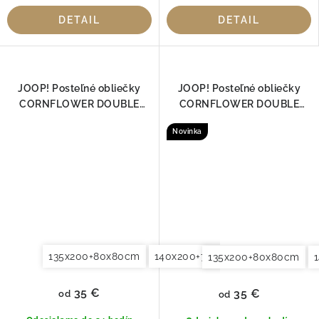
DETAIL
DETAIL
JOOP! Posteľné obliečky
JOOP! Posteľné obliečky
CORNFLOWER DOUBLE
CORNFLOWER DOUBLE
DEEP OCEAN 4083-23
LIGHT CREAM 4083-77
Novinka
135x200+80x80cm
140x200+70x90cm
140x220+7
135x200+80x80cm
35 €
35 €
od
od