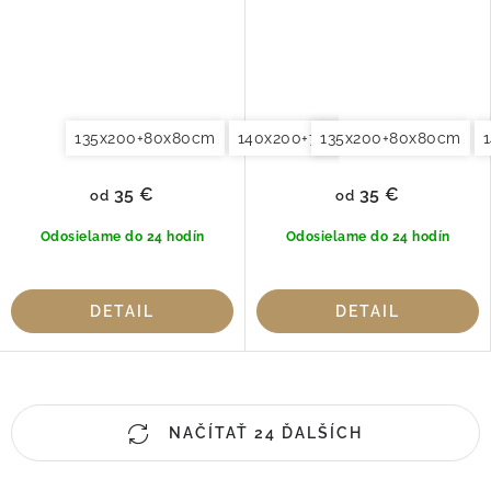
135x200+80x80cm
140x200+70x90cm
135x200+80x80cm
140x220+7
35 €
35 €
od
od
Odosielame do 24 hodín
Odosielame do 24 hodín
DETAIL
DETAIL
O
NAČÍTAŤ 24 ĎALŠÍCH
v
l