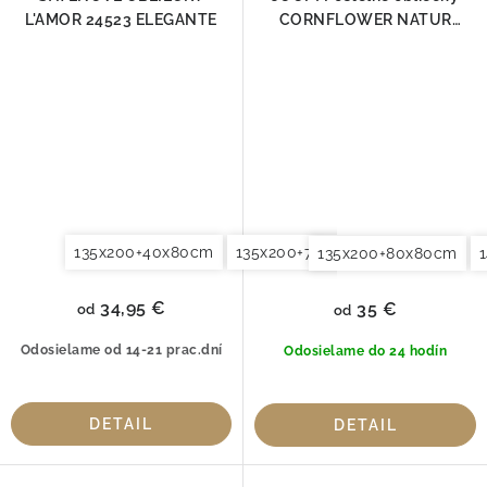
L'AMOR 24523 ELEGANTE
CORNFLOWER NATUR
4020-07
135x200+40x80cm
135x200+70x90cm
135x200+8
135x200+80x80cm
34,95 €
35 €
od
od
Odosielame od 14-21 prac.dní
Odosielame do 24 hodín
DETAIL
DETAIL