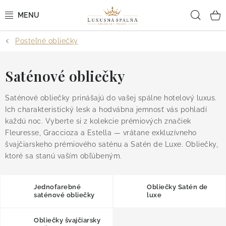
Prejsť
Hľad
na
obsah
Posteľné obliečky
POSTEĽNÉ OBLIEČKY
POSTEĽNÉ PLACHTY
Saténové obliečky
PREHOZY A PAPLÓNY
Saténové obliečky prinášajú do vašej spálne hotelový luxus.
Ich charakteristický lesk a hodvábna jemnosť vás pohladí
každú noc. Vyberte si z kolekcie prémiových značiek
VANKÚŠE A OBLIEČKY
Fleuresse, Graccioza a Estella — vrátane exkluzívneho
švajčiarskeho prémiového saténu a Satén de Luxe. Obliečky,
BYTOVÝ TEXTIL
ktoré sa stanú vaším obľúbeným.
KÚPEĽŇA + WELLNESS
Jednofarebné
Obliečky Satén de
saténové obliečky
luxe
DIZAJNÉRI
Obliečky švajčiarsky