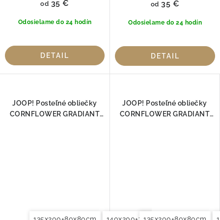
35 €
35 €
od
od
Odosielame do 24 hodín
Odosielame do 24 hodín
DETAIL
DETAIL
JOOP! Posteľné obliečky
JOOP! Posteľné obliečky
CORNFLOWER GRADIANT
CORNFLOWER GRADIANT
KAMEŇ 4059-19
ROSE 4059-11
135x200+80x80cm
140x200+70x90cm
135x200+80x80cm
140x220+7