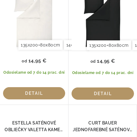
135x200+80x80cm
140x200+70x90cm
Obliečky n
135x200+80x80cm
14,95 €
14,95 €
od
od
Odosielame od 7 do 14 prac. dní
Odosielame od 7 do 14 prac. dní
DETAIL
DETAIL
ESTELLA SATÉNOVÉ
CURT BAUER
OBLIEČKY VALETTA KAMEŇ
JEDNOFAREBNÉ SATÉNOVÉ
7844-800
OBLIEČKY MALACHIT