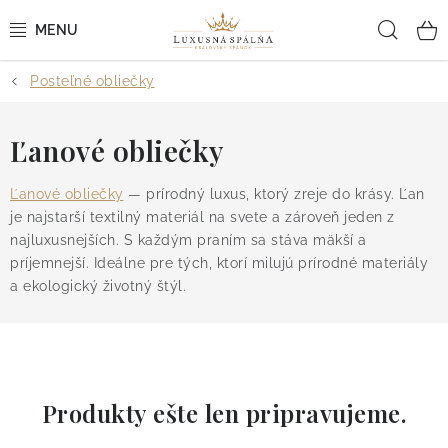
Prejsť
Hľad
na
obsah
Posteľné obliečky
POSTEĽNÉ OBLIEČKY
POSTEĽNÉ PLACHTY
Ľanové obliečky
PREHOZY A PAPLÓNY
Ľanové obliečky
— prírodný luxus, ktorý zreje do krásy. Ľan
je najstarší textilný materiál na svete a zároveň jeden z
najluxusnejších. S každým praním sa stáva mäkší a
VANKÚŠE A OBLIEČKY
príjemnejší. Ideálne pre tých, ktorí milujú prírodné materiály
a ekologický životný štýl.
BYTOVÝ TEXTIL
KÚPEĽŇA + WELLNESS
DIZAJNÉRI
Produkty ešte len pripravujeme.