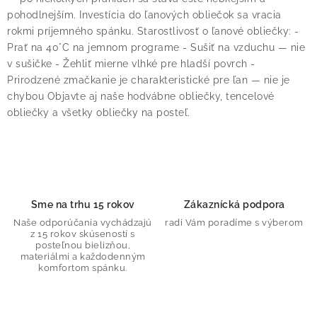
pohodlnejším. Investícia do ľanových obliečok sa vracia
rokmi príjemného spánku.
Starostlivosť o ľanové obliečky:
-
Prať na 40°C na jemnom programe
- Sušiť na vzduchu — nie
v sušičke
- Žehliť mierne vlhké pre hladší povrch
-
Prirodzené zmačkanie je charakteristické pre ľan — nie je
chybou
Objavte aj naše hodvábne obliečky, tencelové
obliečky a všetky obliečky na posteľ.
Sme na trhu 15 rokov
Zákaznícká podpora
Naše odporúčania vychádzajú
radi Vám poradíme s výberom
z 15 rokov skúseností s
posteľnou bielizňou,
materiálmi a každodenným
komfortom spánku.