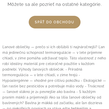
O nás
Blog
Doprava
Kontakt
Môžete sa ale pozrieť na ostatné kategórie.
Obchodné podmienky
Podmienky ochrany osobných údajov
SPÄŤ DO OBCHODU
Reklamačný poriadok
Vrátenie tovaru
Ľanové obliečky — prečo si ich obľúbili tí najnáročnejší?
Ľan
má jedinečnú schopnosť termoregulácie — v lete príjemne
chladí, v zime pomáha udržiavať teplo. Táto vlastnosť z neho
robí ideálny materiál pre celoročné použitie v každom
podnebí.
Výhody ľanových obliečok:
- Prírodná
termoregulácia — v lete chladí, v zime hrejú
-
Hypoalergénne — vhodné pre citlivú pokožku
- Ekologické —
ľan rastie bez pesticídov a potrebuje málo vody
- Trvácnosť
— ľanové vlákno je 2× pevnejšie ako bavlna
- S každým
praním mäkší a príjemnejší
Ako sa líšia ľanové obliečky od
bavlnených?
Bavlna je mäkká od začiatku, ale ľan dozrieva
— po niekoľkých praniach sa stáva ešte hebkejším a