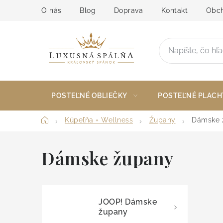
Prejsť
O nás
Blog
Doprava
Kontakt
Obch
na
obsah
POSTEĽNÉ OBLIEČKY
POSTEĽNÉ PLACH
Domov
Kúpeľňa + Wellness
Župany
Dámske 
Dámske župany
JOOP! Dámske
župany