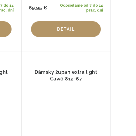
7 do 14
Odosielame od 7 do 14
69,95 €
rac. dní
prac. dní
DETAIL
ght
Dámsky župan extra light
Cawö 812-67