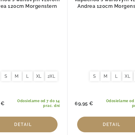
rea 120cm Morgenstern
Andrea 120cm Morgens
Jeansblue
marne
S
M
L
XL
2XL
S
M
L
XL
Odosielame od 7 do 14
Odosielame od 
 €
69,95 €
prac. dní
p
DETAIL
DETAIL