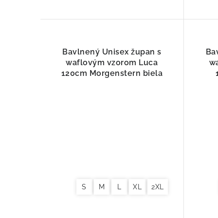
Bavlnený Unisex župan s
Ba
waflovým vzorom Luca
w
120cm Morgenstern biela
S
M
L
XL
2XL