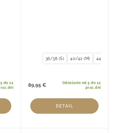
36/38 (S)
40/42 (M)
44/46 (L)
48/50
5 do 12
Odoslanie od 5 do 12
89,95 €
rac.dní
prac.dní
DETAIL