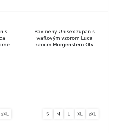
n s
Bavlnený Unisex župan s
ca
waflovým vzorom Luca
arne
120cm Morgenstern Olv
2XL
S
M
L
XL
2XL