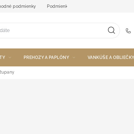
odné podmienky
Podmienky ochrany osobných údajov
TY
PREHOZY A PAPLÓNY
VANKÚŠE A OBLIEČK
župany