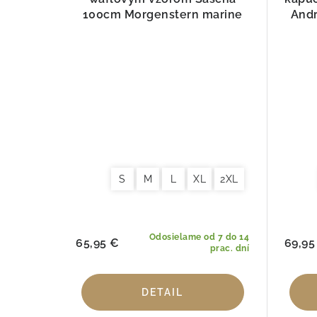
100cm Morgenstern marine
And
S
M
L
XL
2XL
Odosielame od 7 do 14
65,95 €
69,95
prac. dní
DETAIL