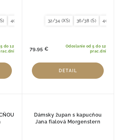
S)
40/42 (M)
44/46 (L)
32/34 (XS)
48/50 (XL)
36/38 (S)
40/42 (M)
44/4
5 do 12
Odoslanie od 5 do 12
79,95 €
rac.dní
prac.dní
DETAIL
UCŇOU
Dámsky župan s kapucňou
m
Jana fialová Morgenstern