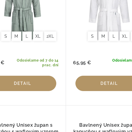
S
M
L
XL
2XL
S
M
L
XL
Odosielame od 7 do 14
Odosielam
 €
65,95 €
prac. dní
DETAIL
DETAIL
vlnený Unisex župan s
Bavlnený Unisex župa
cňou s waflovým vzorom
kapucňou s waflovým v