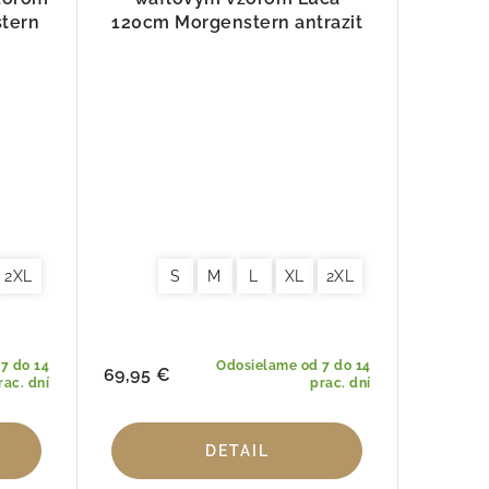
tern
120cm Morgenstern antrazit
2XL
S
M
L
XL
2XL
7 do 14
Odosielame od 7 do 14
69,95 €
rac. dní
prac. dní
DETAIL