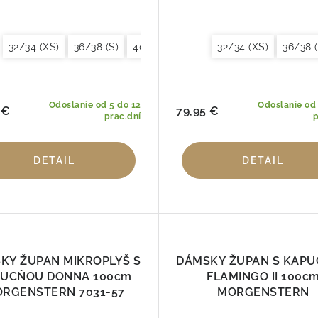
32/34 (XS)
36/38 (S)
40/42 (M)
44/46 (L)
32/34 (XS)
48/50 (XL)
36/38 (
Odoslanie od 5 do 12
Odoslanie od 
 €
79,95 €
prac.dní
p
DETAIL
DETAIL
KY ŽUPAN MIKROPLYŠ S
DÁMSKY ŽUPAN S KAP
UCŇOU DONNA 100cm
FLAMINGO II 100c
RGENSTERN 7031-57
MORGENSTERN