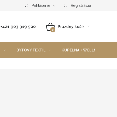
Reklamačný poriadok
Vrátenie tovaru
Prihlásenie
Registrácia
+421 903 319 900
Prázdny košík
NÁKUPNÝ
KOŠÍK
Y
BYTOVÝ TEXTIL
KÚPEĽŇA + WELLNESS