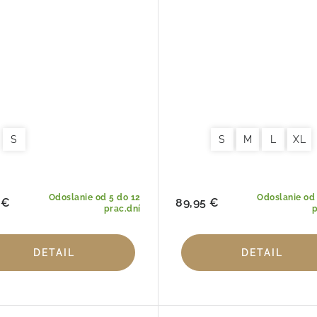
S
S
M
L
XL
Odoslanie od 5 do 12
Odoslanie od 
 €
89,95 €
prac.dní
p
DETAIL
DETAIL