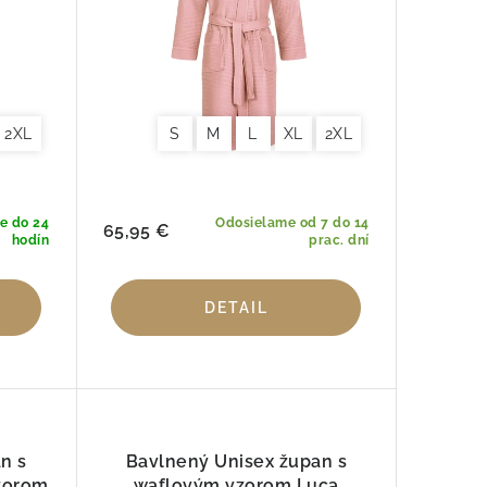
2XL
S
M
L
XL
2XL
e do 24
Odosielame od 7 do 14
65,95 €
hodín
prac. dní
DETAIL
n s
Bavlnený Unisex župan s
zorom
waflovým vzorom Luca