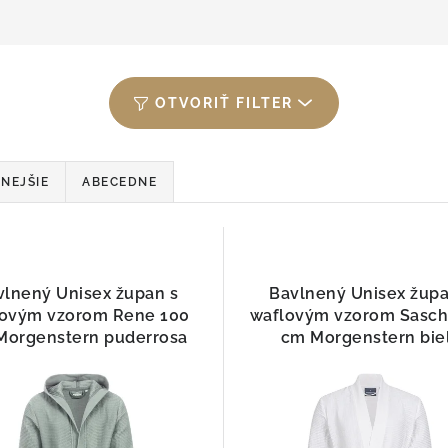
OTVORIŤ FILTER
NEJŠIE
ABECEDNE
vlnený Unisex župan s
Bavlnený Unisex župa
lovým vzorom Rene 100
waflovým vzorom Sasch
Morgenstern puderrosa
cm Morgenstern bie