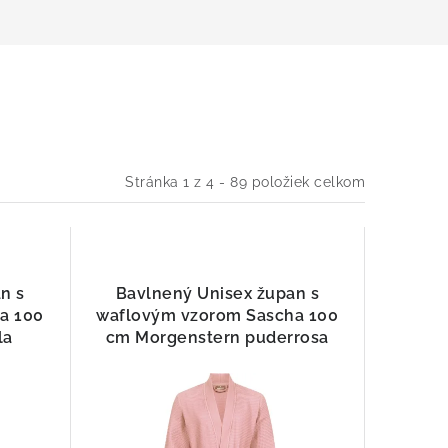
Stránka
1
z
4
-
89
položiek celkom
n s
Bavlnený Unisex župan s
a 100
waflovým vzorom Sascha 100
la
cm Morgenstern puderrosa