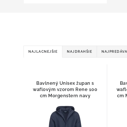
R
NAJLACNEJŠIE
NAJDRAHŠIE
NAJPREDÁVA
a
d
V
e
Bavlnený Unisex župan s
Ba
ý
waflovým vzorom Rene 100
waf
n
p
cm Morgenstern navy
cm 
i
i
e
s
p