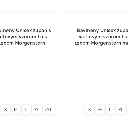
vlnený Unisex župan s
Bavlnený Unisex župa
aflovým vzorom Luca
waflovým vzorom Lu
120cm Morgenstern
120cm Morgenstern m
Jeansblue
S
M
L
XL
2XL
S
M
L
XL