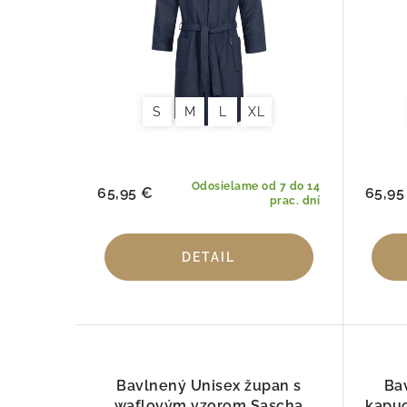
p
r
r
o
o
d
d
S
M
L
XL
u
u
k
k
Odosielame od 7 do 14
t
65,95 €
65,95
prac. dní
t
o
o
DETAIL
v
v
Bavlnený Unisex župan s
Ba
waflovým vzorom Sascha
kapu