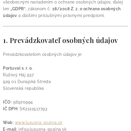
O nás
Blog
Doprava
Kontakt
všeobecným nariadením o ochrane osobných údajov, ďalej
len
„GDPR“
, zákonom č.
18/2018 Z. z. o ochrane osobných
Obchodné podmienky
údajov
a ďalšími príslušnými právnymi predpismi.
Podmienky ochrany osobných údajov
Reklamačný poriadok
Vrátenie tovaru
1. Prevádzkovateľ osobných údajov
Prevádzkovateľom osobných údajov je:
Portuval s. r. o.
Ružový Háj 937
929 01 Dunajská Streda
Slovenská republika
IČO:
56970994
IČ DPH:
SK2122517793
Web:
www.luxusna-spalna.sk
E-mail:
info@luxusna-spalna.sk