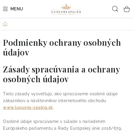
Prejsť
Hľad
na
obsah
Domov
POSTEĽNÉ OBLIEČKY
Podmienky ochrany osobných
POSTEĽNÉ PLACHTY
údajov
PREHOZY A PAPLÓNY
Zásady spracúvania a ochrany
VANKÚŠE A OBLIEČKY
osobných údajov
BYTOVÝ TEXTIL
Tieto zásady vysvetľujú, ako spracúvame osobné údaje
zákazníkov a návštevníkov internetového obchodu
KÚPEĽŇA + WELLNESS
www.luxusna-spalna.sk
.
DIZAJNÉRI
Osobné údaje spracúvame v súlade s nariadením
Európskeho parlamentu a Rady Európskej únie 2016/679,