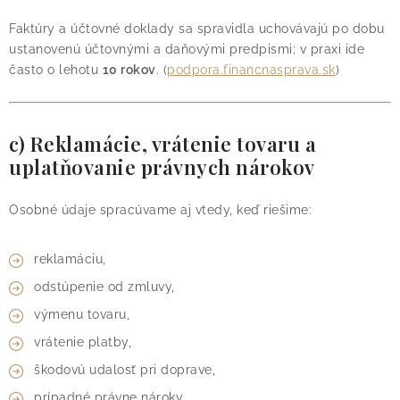
Faktúry a účtovné doklady sa spravidla uchovávajú po dobu
ustanovenú účtovnými a daňovými predpismi; v praxi ide
často o lehotu
10 rokov
. (
podpora.financnasprava.sk
)
c) Reklamácie, vrátenie tovaru a
uplatňovanie právnych nárokov
Osobné údaje spracúvame aj vtedy, keď riešime:
reklamáciu,
odstúpenie od zmluvy,
výmenu tovaru,
vrátenie platby,
škodovú udalosť pri doprave,
prípadné právne nároky.