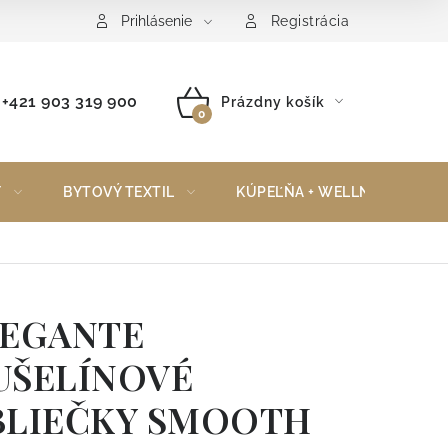
Reklamačný poriadok
Vrátenie tovaru
Prihlásenie
Registrácia
+421 903 319 900
Prázdny košík
NÁKUPNÝ
KOŠÍK
Y
BYTOVÝ TEXTIL
KÚPEĽŇA + WELLNESS
LEGANTE
UŠELÍNOVÉ
BLIEČKY SMOOTH