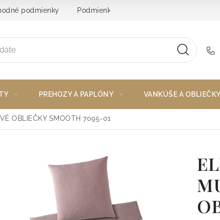
odné podmienky
Podmienky ochrany osobných údajov
TY
PREHOZY A PAPLÓNY
VANKÚŠE A OBLIEČK
VÉ OBLIEČKY SMOOTH 7095-01
E
M
O