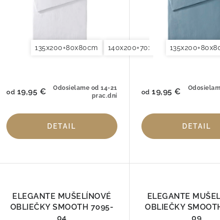
135x200+80x80cm
140x200+70x90cm
135x200+80x
140x220+7
Odosielame od 14-21
Odosielam
19,95 €
19,95 €
od
od
prac.dní
DETAIL
DETAIL
ELEGANTE MUŠELÍNOVÉ
ELEGANTE MUŠE
OBLIEČKY SMOOTH 7095-
OBLIEČKY SMOOTH
04
09