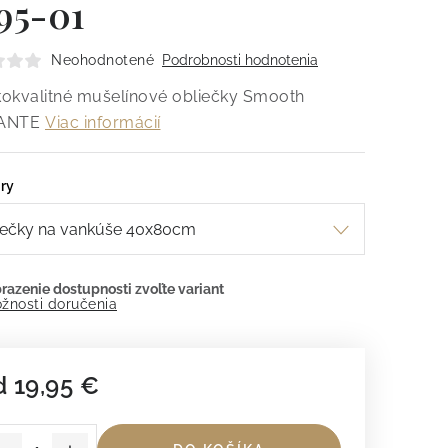
95-01
Neohodnotené
Podrobnosti hodnotenia
okvalitné mušelínové obliečky Smooth
ANTE
Viac informácií
ry
žnosti doručenia
d
19,95 €
dnotková cena: