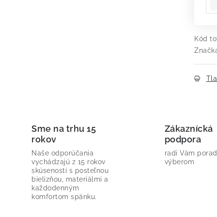
Kód to
Značk
Tl
Sme na trhu 15
Zákaznícká
rokov
podpora
Naše odporúčania
radi Vám porad
vychádzajú z 15 rokov
výberom
skúseností s posteľnou
bielizňou, materiálmi a
každodenným
komfortom spánku.