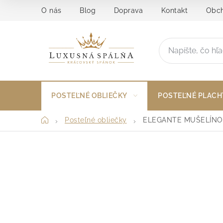
Prejsť
O nás
Blog
Doprava
Kontakt
Obch
na
obsah
POSTEĽNÉ OBLIEČKY
POSTEĽNÉ PLACH
Domov
Posteľné obliečky
ELEGANTE MUŠELÍNO
B
o
č
n