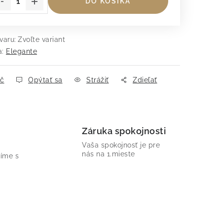
DO KOŠÍKA
varu:
Zvoľte variant
a:
Elegante
ač
Opýtať sa
Strážiť
Zdieľať
Záruka spokojnosti
Vaša spokojnosť je pre
nás na 1.mieste
íme s