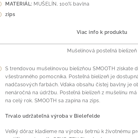
MATERIÁL:
MUŠELÍN, 100% bavlna
zips
Viac info k produktu
Mušelínová posteľná bielizeň
S trendovou mušelínovou bielizňou SMOOTH získate do
všestranného pomocníka. Posteľná bielizeň je dostupná
nadčasových farbách. Vďaka obsahu čistej bavlny je o
nenáročná na údržbu. Posteľná bielizeň z mušelínu má 
na celý rok. SMOOTH sa zapína na zips.
Trvalo udržateľná výroba v Bielefelde
Veľký dôraz kladieme na výrobu šetrnú k životnému pr