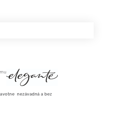
nému
dravotne nezávadná a bez