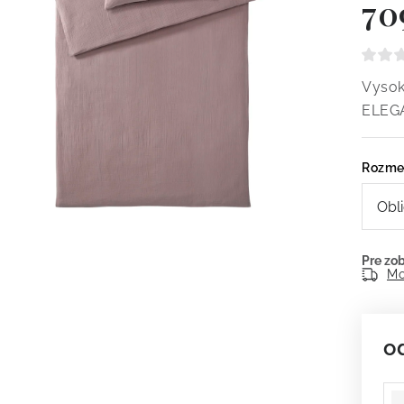
70
Vysok
ELEG
Rozme
Mo
o
Je