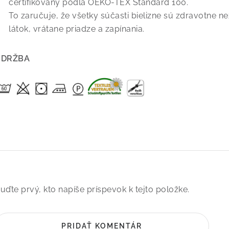
certifikovaný podľa OEKO-TEX Standard 100.
To zaručuje, že všetky súčasti bielizne sú zdravotne 
látok, vrátane priadze a zapínania.
ÚDRŽBA
uďte prvý, kto napíše príspevok k tejto položke.
PRIDAŤ KOMENTÁR