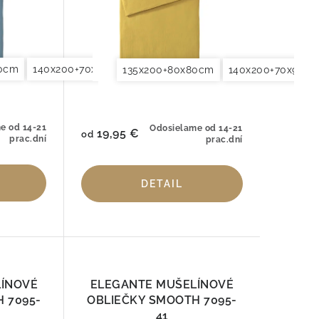
80cm
0x90cm
140x200+70x90cm
155x200+80x80cm
140x220+70x90cm
200x200+2x70x90cm
155x200+80x8
200x220
135x200+80x80cm
140x200+70x90c
e od 14-21
Odosielame od 14-21
19,95 €
od
prac.dní
prac.dní
DETAIL
LÍNOVÉ
ELEGANTE MUŠELÍNOVÉ
 7095-
OBLIEČKY SMOOTH 7095-
41