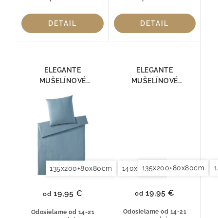
DETAIL
DETAIL
ELEGANTE
ELEGANTE
MUŠELÍNOVÉ
MUŠELÍNOVÉ
OBLIEČKY SMOOTH
OBLIEČKY SMOOTH
7095-02
7095-03
135x200+80x80cm
135x200+80x80cm
140x200+70x90cm
140x2
19,95 €
19,95 €
od
od
Odosielame od 14-21
Odosielame od 14-21