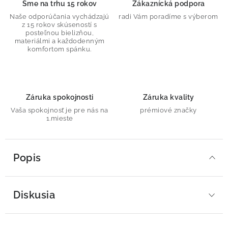
Sme na trhu 15 rokov
Zákaznícká podpora
Naše odporúčania vychádzajú
radi Vám poradíme s výberom
z 15 rokov skúseností s
posteľnou bielizňou,
materiálmi a každodenným
komfortom spánku.
Záruka spokojnosti
Záruka kvality
Vaša spokojnosť je pre nás na
prémiové značky
1.mieste
Popis
Diskusia