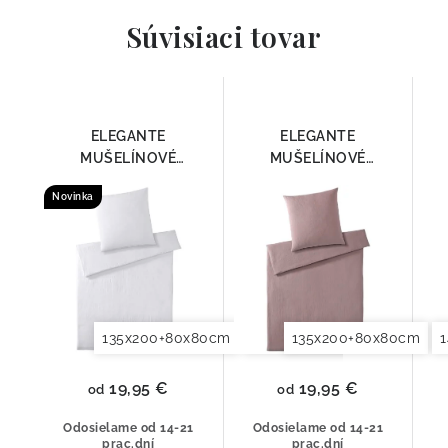
Súvisiaci tovar
ELEGANTE
ELEGANTE
MUŠELÍNOVÉ
MUŠELÍNOVÉ
OBLIEČKY SMOOTH
OBLIEČKY SMOOTH
Novinka
7095-00
7095-01
135x200+80x80cm
140x200+70x90cm
135x200+80x80cm
140x2
19,95 €
19,95 €
od
od
Odosielame od 14-21
Odosielame od 14-21
prac.dní
prac.dní