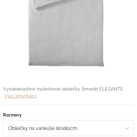
O nás
Blog
Doprava
Kontakt
Obchodné podmienky
Podmienky ochrany osobných údajov
Reklamačný poriadok
Vrátenie tovaru
Vysokokvalitné mušelínové obliečky Smooth ELEGANTE
Viac informácií
Rozmery