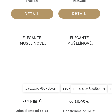
prac.dní
prac.dní
DETAIL
DETAIL
ELEGANTE
ELEGANTE
MUŠELÍNOVÉ
MUŠELÍNOVÉ
OBLIEČKY SMOOTH
OBLIEČKY SMOOTH
7095-04
7095-41
135x200+80x80cm
140x200+70x90cm
140x2
135x200+80x80cm
19,95 €
19,95 €
od
od
Odosielame od 14-21
Odosielame od 14-21