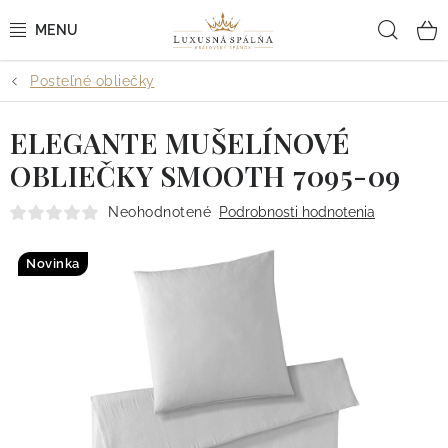
Prejsť
Hľad
na
obsah
Posteľné obliečky
POSTEĽNÉ OBLIEČKY
ELEGANTE MUŠELÍNOVÉ
POSTEĽNÉ PLACHTY
OBLIEČKY SMOOTH 7095-09
PREHOZY A PAPLÓNY
Neohodnotené
Podrobnosti hodnotenia
VANKÚŠE A OBLIEČKY
Novinka
BYTOVÝ TEXTIL
KÚPEĽŇA + WELLNESS
DIZAJNÉRI