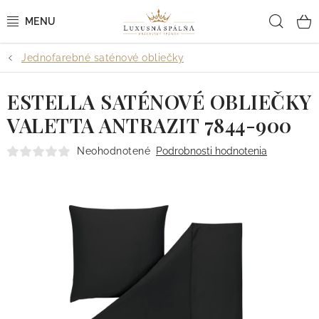
Prejsť
Hľad
na
obsah
Jednofarebné saténové obliečky
POSTEĽNÉ OBLIEČKY
ESTELLA SATÉNOVÉ OBLIEČKY
POSTEĽNÉ PLACHTY
VALETTA ANTRAZIT 7844-900
PREHOZY A PAPLÓNY
Neohodnotené
Podrobnosti hodnotenia
VANKÚŠE A OBLIEČKY
BYTOVÝ TEXTIL
KÚPEĽŇA + WELLNESS
DIZAJNÉRI