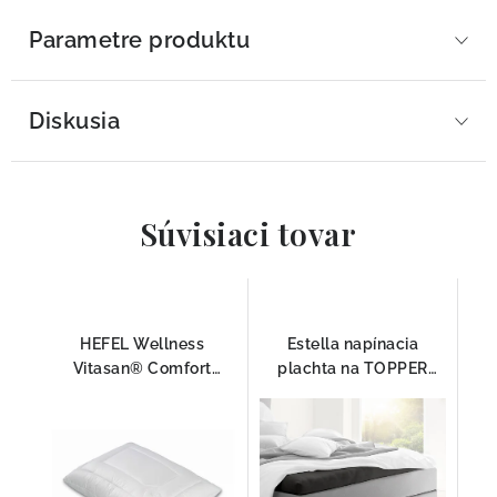
Parametre produktu
Diskusia
Súvisiaci tovar
HEFEL Wellness
Estella napínacia
Vitasan® Comfort
plachta na TOPPER
vankúš pre alergikov –
ANTRAZIT
hypoalergénny vankúš
s Aloe Vera