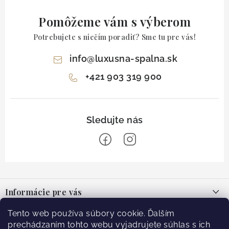
Pomôžeme vám s výberom
Potrebujete s niečím poradiť? Sme tu pre vás!
info
@
luxusna-spalna.sk
+421 903 319 900
Z
á
Informácie pre vás
p
ä
O nás
Tento web používa súbory cookie. Ďalším
Facebook
t
prechádzaním tohto webu vyjadrujete súhlas s ich