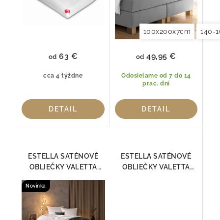
100x200x7cm
140-
63 €
49,95 €
od
od
cca 4 týždne
Odosielame od 7 do 14
prac. dní
DETAIL
DETAIL
ESTELLA SATÉNOVÉ
ESTELLA SATÉNOVÉ
OBLIEČKY VALETTA
OBLIEČKY VALETTA
BIELA 7844-100
PLATIN 7844 - 915
Novinka