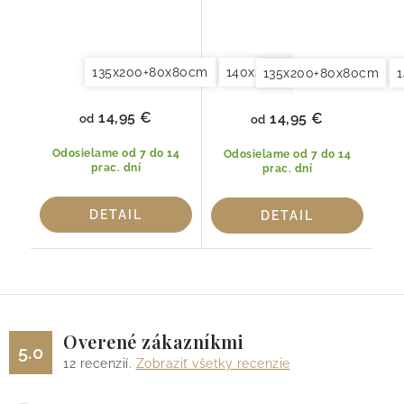
135x200+80x80cm
140x200+70x90cm
Oblieč
135x200+80x80cm
14,95 €
14,95 €
od
od
Odosielame od 7 do 14
Odosielame od 7 do 14
prac. dní
prac. dní
DETAIL
DETAIL
Overené zákazníkmi
5.0
12
recenzií.
Zobraziť všetky recenzie