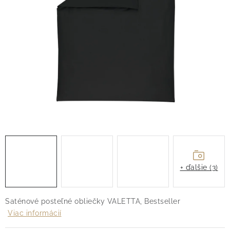
O nás
Blog
Doprava
Kontakt
Obchodné podmienky
Podmienky ochrany osobných údajov
Reklamačný poriadok
Vrátenie tovaru
+ ďalšie (3)
Saténové posteľné obliečky VALETTA, Bestseller
Viac informácií