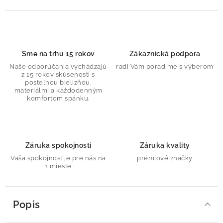
Sme na trhu 15 rokov
Zákaznícká podpora
Naše odporúčania vychádzajú
radi Vám poradíme s výberom
z 15 rokov skúseností s
posteľnou bielizňou,
materiálmi a každodenným
komfortom spánku.
Záruka spokojnosti
Záruka kvality
Vaša spokojnosť je pre nás na
prémiové značky
1.mieste
Popis