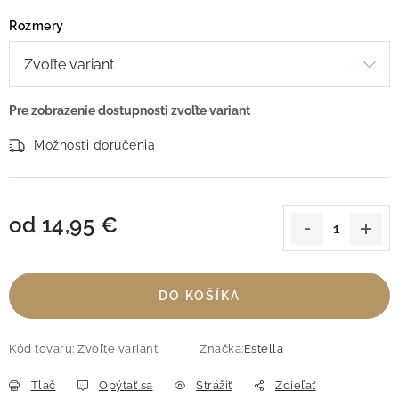
Rozmery
Možnosti doručenia
od
14,95 €
Jednotková cena:
DO KOŠÍKA
Kód tovaru:
Zvoľte variant
Značka:
Estella
Tlač
Opýtať sa
Strážiť
Zdieľať