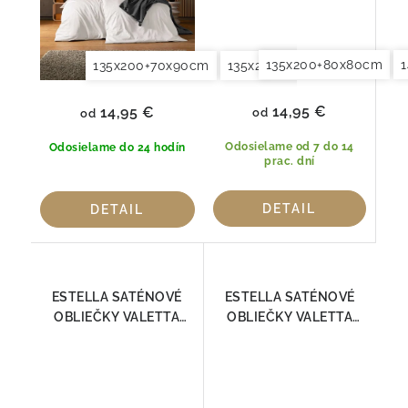
135x200+80x80cm
135x200+70x90cm
135x200+80x80cm
140x2
14,95 €
14,95 €
od
od
Odosielame od 7 do 14
Odosielame do 24 hodín
prac. dní
DETAIL
DETAIL
ESTELLA SATÉNOVÉ
ESTELLA SATÉNOVÉ
OBLIEČKY VALETTA
OBLIEČKY VALETTA
SLONOVÁ KOSŤ 7844 -
KAMEŇ 7844-800
110