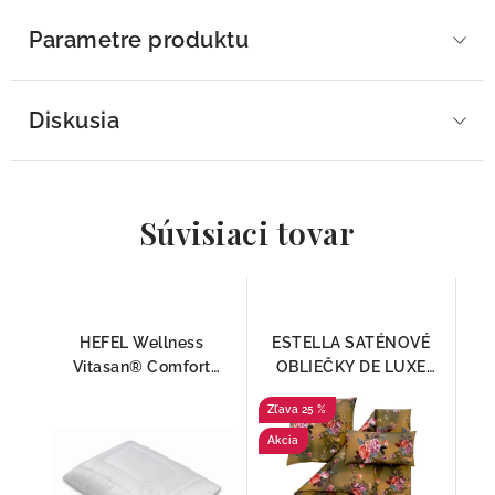
Parametre produktu
Diskusia
Súvisiaci tovar
HEFEL Wellness
ESTELLA SATÉNOVÉ
Vitasan® Comfort
OBLIEČKY DE LUXE
vankúš pre alergikov –
GRAZIA
25 %
hypoalergénny vankúš
s Aloe Vera
Akcia