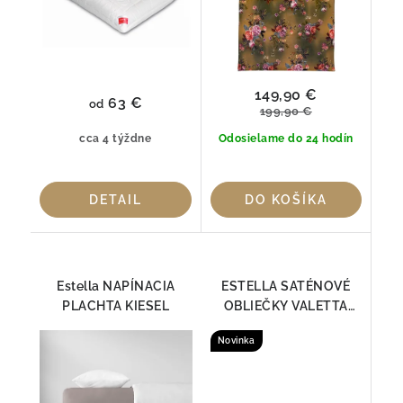
149,90 €
63 €
od
199,90 €
cca 4 týždne
Odosielame do 24 hodín
DETAIL
DO KOŠÍKA
Estella NAPÍNACIA
ESTELLA SATÉNOVÉ
PLACHTA KIESEL
OBLIEČKY VALETTA
BIELA 7844-100
Novinka