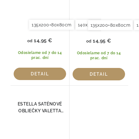
135x200+80x80cm
140x200+70x90cm
Oblieč
135x200+80x80cm
14,95 €
14,95 €
od
od
Odosielame od 7 do 14
Odosielame od 7 do 14
prac. dní
prac. dní
DETAIL
DETAIL
ESTELLA SATÉNOVÉ
OBLIEČKY VALETTA
ANTRAZIT 7844-900