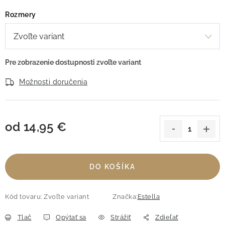
Rozmery
Možnosti doručenia
od
14,95 €
Jednotková cena:
DO KOŠÍKA
Kód tovaru:
Zvoľte variant
Značka:
Estella
Tlač
Opýtať sa
Strážiť
Zdieľať