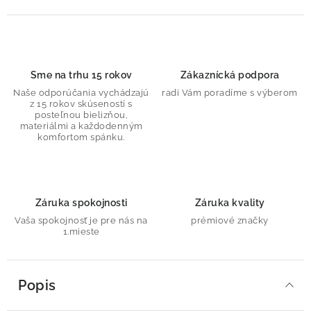
Sme na trhu 15 rokov
Zákaznícká podpora
Naše odporúčania vychádzajú
radi Vám poradíme s výberom
z 15 rokov skúseností s
posteľnou bielizňou,
materiálmi a každodenným
komfortom spánku.
Záruka spokojnosti
Záruka kvality
Vaša spokojnosť je pre nás na
prémiové značky
1.mieste
Popis