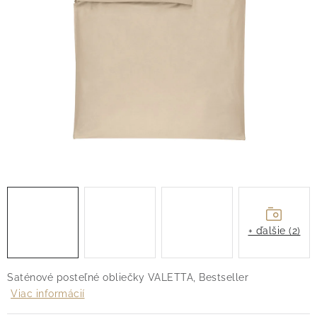
O nás
Blog
Doprava
Kontakt
Obchodné podmienky
Podmienky ochrany osobných údajov
Reklamačný poriadok
Vrátenie tovaru
+ ďalšie (2)
Saténové posteľné obliečky VALETTA, Bestseller
Viac informácií