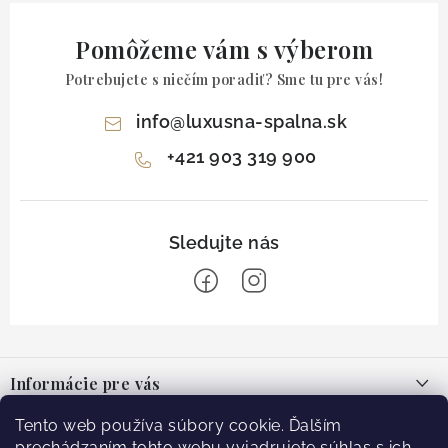
Pomôžeme vám s výberom
Potrebujete s niečím poradiť? Sme tu pre vás!
info
@
luxusna-spalna.sk
+421 903 319 900
Z
á
Informácie pre vás
p
ä
O nás
Tento web používa súbory cookie. Ďalším
Facebook
prechádzaním tohto webu vyjadrujete súhlas s ich