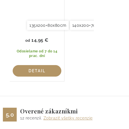
135x200+80x80cm
140x200+70x90cm
Oblieč
14,95 €
od
Odosielame od 7 do 14
prac. dní
DETAIL
Overené zákazníkmi
5.0
12
recenzií.
Zobraziť všetky recenzie