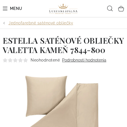
Prejsť
Hľad
na
obsah
Jednofarebné saténové obliečky
POSTEĽNÉ OBLIEČKY
ESTELLA SATÉNOVÉ OBLIEČKY
POSTEĽNÉ PLACHTY
VALETTA KAMEŇ 7844-800
PREHOZY A PAPLÓNY
Neohodnotené
Podrobnosti hodnotenia
VANKÚŠE A OBLIEČKY
BYTOVÝ TEXTIL
KÚPEĽŇA + WELLNESS
DIZAJNÉRI