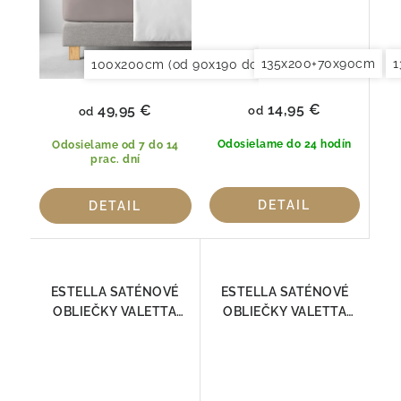
135x200+70x90cm
1
100x200cm (od 90x190 do 120x220cm)
150x20
14,95 €
49,95 €
od
od
Odosielame do 24 hodín
Odosielame od 7 do 14
prac. dní
DETAIL
DETAIL
ESTELLA SATÉNOVÉ
ESTELLA SATÉNOVÉ
OBLIEČKY VALETTA
OBLIEČKY VALETTA
PLATIN 7844 - 915
SLONOVÁ KOSŤ 7844 -
110