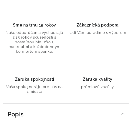
Sme na trhu 15 rokov
Zákaznícká podpora
Naše odporúčania vychádzajú
radi Vám poradíme s výberom
z 15 rokov skúseností s
posteľnou bielizňou,
materiálmi a každodenným
komfortom spánku.
Záruka spokojnosti
Záruka kvality
Vaša spokojnosť je pre nás na
prémiové značky
1.mieste
Popis