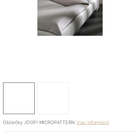
O nás
Blog
Doprava
Kontakt
Obchodné podmienky
Podmienky ochrany osobných údajov
Reklamačný poriadok
Vrátenie tovaru
Obliečky JOOP! MICROPATTERN
Viac informácií