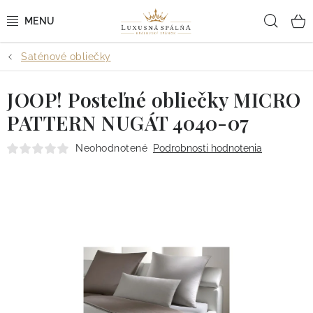
Prejsť
Hľad
na
obsah
Saténové obliečky
POSTEĽNÉ OBLIEČKY
JOOP! Posteľné obliečky MICRO
POSTEĽNÉ PLACHTY
PATTERN NUGÁT 4040-07
PREHOZY A PAPLÓNY
Neohodnotené
Podrobnosti hodnotenia
VANKÚŠE A OBLIEČKY
BYTOVÝ TEXTIL
KÚPEĽŇA + WELLNESS
DIZAJNÉRI