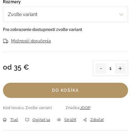
Rozmery
Možnosti doručenia
od
35 €
Jednotková cena:
DO KOŠÍKA
Kód tovaru:
Zvoľte variant
Značka:
JOOP
Tlač
Opýtať sa
Strážiť
Zdieľať