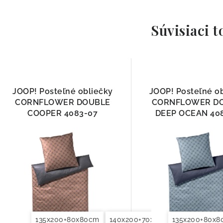
Súvisiaci t
JOOP! Posteľné obliečky
JOOP! Posteľné o
CORNFLOWER DOUBLE
CORNFLOWER D
COOPER 4083-07
DEEP OCEAN 40
135x200+80x80cm
140x200+70x90cm
135x200+80x
140x220+7