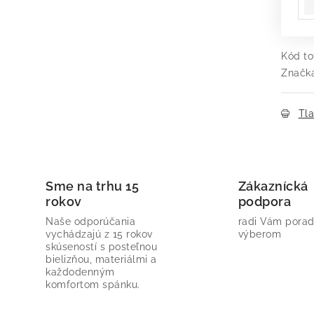
Kód to
Značk
Tl
Sme na trhu 15
Zákaznícká
rokov
podpora
Naše odporúčania
radi Vám porad
vychádzajú z 15 rokov
výberom
skúseností s posteľnou
bielizňou, materiálmi a
každodenným
komfortom spánku.