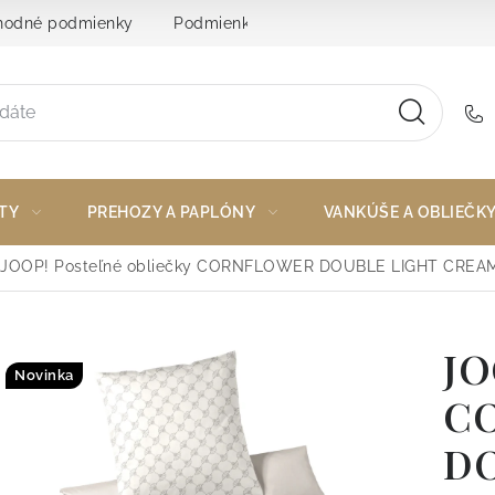
odné podmienky
Podmienky ochrany osobných údajov
TY
PREHOZY A PAPLÓNY
VANKÚŠE A OBLIEČK
JOOP! Posteľné obliečky CORNFLOWER DOUBLE LIGHT CREAM
JO
Novinka
C
DO