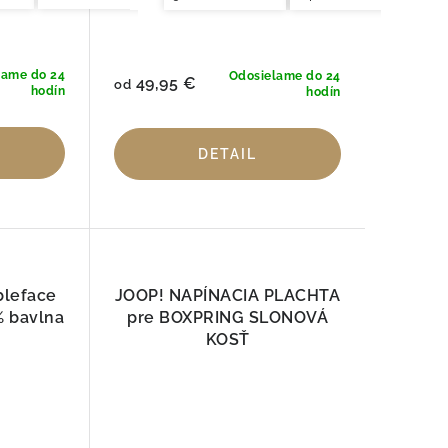
lame do 24
Odosielame do 24
49,95 €
od
hodín
hodín
DETAIL
bleface
JOOP! NAPÍNACIA PLACHTA
% bavlna
pre BOXPRING SLONOVÁ
KOSŤ