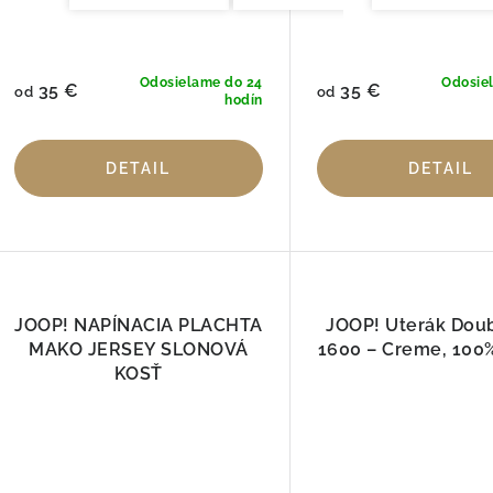
Odosielame do 24
Odosie
35 €
35 €
od
od
hodín
DETAIL
DETAIL
JOOP! NAPÍNACIA PLACHTA
JOOP! Uterák Dou
MAKO JERSEY SLONOVÁ
1600 – Creme, 100
KOSŤ