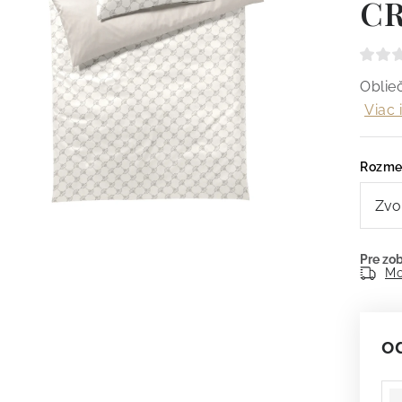
CR
Obli
Viac 
Rozme
Mo
o
Je