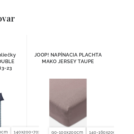
ovar
bliečky
JOOP! NAPÍNACIA PLACHTA
OUBLE
MAKO JERSEY TAUPE
83-23
80cm
0x90cm
140x200+70x90cm
155x200+80x80cm
140x220+70x90cm
200x200+2x70x90cm
155x200+80x8
200x220
90-100x200cm
140-160x200cm
18