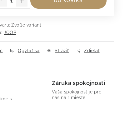
DO KOŠÍKA
varu:
Zvoľte variant
a:
JOOP
ač
Opýtať sa
Strážiť
Zdieľať
Záruka spokojnosti
Vaša spokojnosť je pre
nás na 1.mieste
íme s