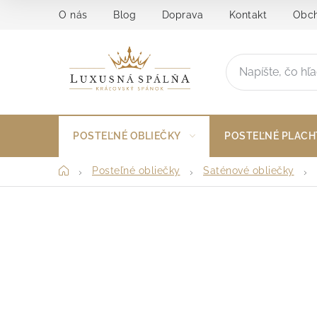
Prejsť
O nás
Blog
Doprava
Kontakt
Obch
na
obsah
POSTEĽNÉ OBLIEČKY
POSTEĽNÉ PLACH
Domov
Posteľné obliečky
Saténové obliečky
B
o
č
n