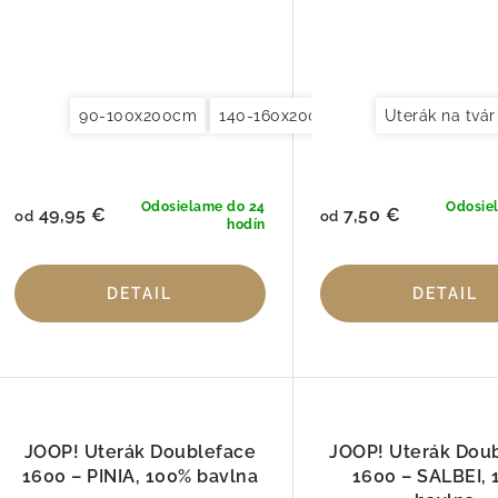
90-100x200cm
140-160x200cm
180x200x200cm
Uterák na tvá
Odosielame do 24
Odosie
49,95 €
7,50 €
od
od
hodín
DETAIL
DETAIL
JOOP! Uterák Doubleface
JOOP! Uterák Dou
1600 – PINIA, 100% bavlna
1600 – SALBEI,