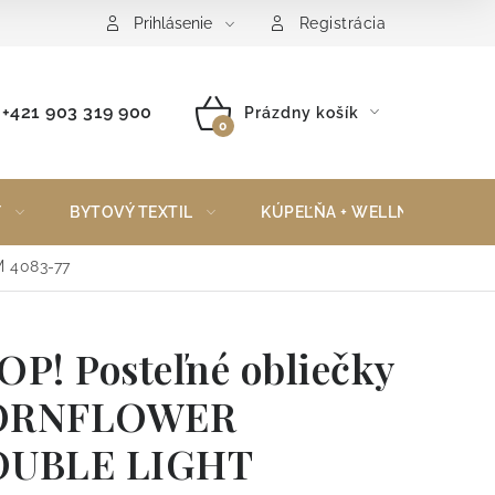
Reklamačný poriadok
Vrátenie tovaru
Prihlásenie
Registrácia
+421 903 319 900
Prázdny košík
NÁKUPNÝ
KOŠÍK
Y
BYTOVÝ TEXTIL
KÚPEĽŇA + WELLNESS
 4083-77
OP! Posteľné obliečky
ORNFLOWER
UBLE LIGHT