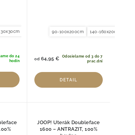
r 30x30cm
Uterák pre hostí 30x50cm
XL Uterák na ruky 50
90-100x200cm
140-160x200cm
18
lame do 24
Odosielame od 3 do 7
64,95 €
od
hodín
prac.dní
DETAIL
bleface
JOOP! Uterák Doubleface
 100%
1600 – ANTRAZIT, 100%