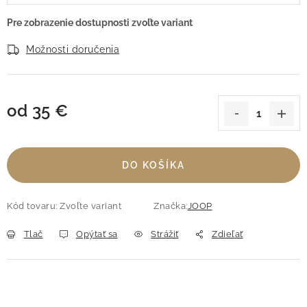
Možnosti doručenia
od
35 €
Jednotková cena:
DO KOŠÍKA
Kód tovaru:
Zvoľte variant
Značka:
JOOP
Tlač
Opýtať sa
Strážiť
Zdieľať