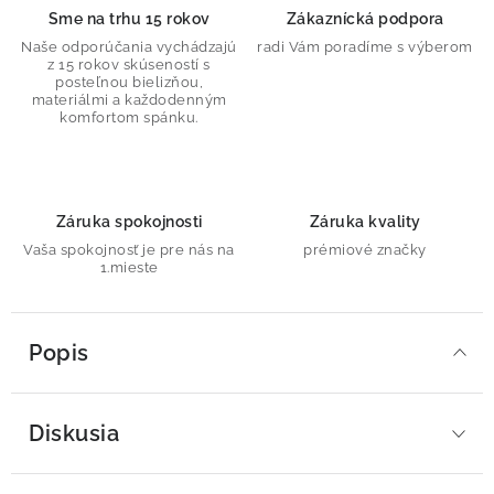
Sme na trhu 15 rokov
Zákaznícká podpora
Naše odporúčania vychádzajú
radi Vám poradíme s výberom
z 15 rokov skúseností s
posteľnou bielizňou,
materiálmi a každodenným
komfortom spánku.
Záruka spokojnosti
Záruka kvality
Vaša spokojnosť je pre nás na
prémiové značky
1.mieste
Popis
Diskusia