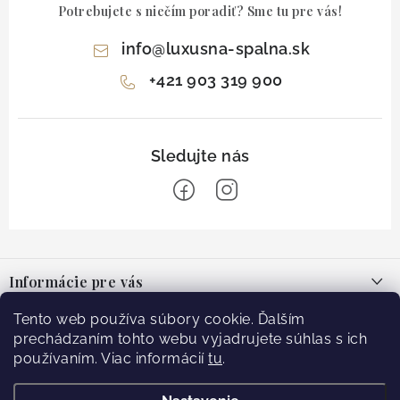
Potrebujete s niečím poradiť? Sme tu pre vás!
info
@
luxusna-spalna.sk
+421 903 319 900
Z
á
Informácie pre vás
p
ä
O nás
Tento web používa súbory cookie. Ďalším
Facebook
t
prechádzaním tohto webu vyjadrujete súhlas s ich
Blog
používaním. Viac informácií
tu
.
i
e
Doprava
Prijímame online platby