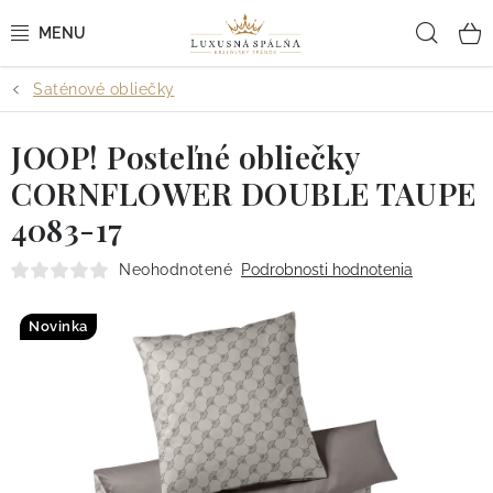
Prejsť
Hľad
na
obsah
Saténové obliečky
POSTEĽNÉ OBLIEČKY
JOOP! Posteľné obliečky
POSTEĽNÉ PLACHTY
CORNFLOWER DOUBLE TAUPE
PREHOZY A PAPLÓNY
4083-17
VANKÚŠE A OBLIEČKY
Neohodnotené
Podrobnosti hodnotenia
BYTOVÝ TEXTIL
Novinka
KÚPEĽŇA + WELLNESS
DIZAJNÉRI