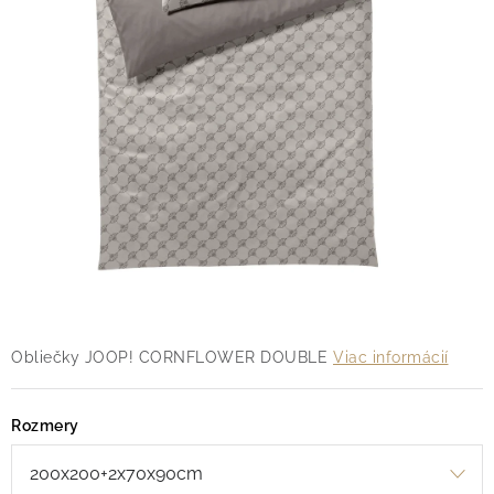
O nás
Blog
Doprava
Kontakt
Obchodné podmienky
Podmienky ochrany osobných údajov
Reklamačný poriadok
Vrátenie tovaru
Obliečky JOOP! CORNFLOWER DOUBLE
Viac informácií
Rozmery