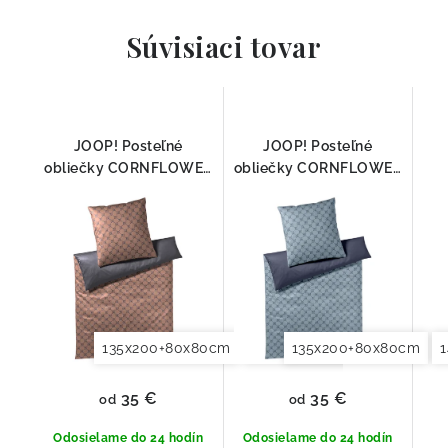
Súvisiaci tovar
JOOP! Posteľné
JOOP! Posteľné
obliečky CORNFLOWER
obliečky CORNFLOWER
DOUBLE COOPER
DOUBLE DEEP OCEAN
4083-07
4083-23
135x200+80x80cm
140x200+70x90cm
135x200+80x80cm
140x2
35 €
35 €
od
od
Odosielame do 24 hodín
Odosielame do 24 hodín