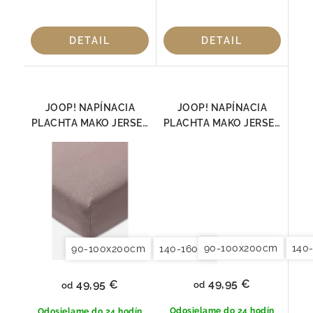
DETAIL
DETAIL
JOOP! NAPÍNACIA
JOOP! NAPÍNACIA
PLACHTA MAKO JERSEY
PLACHTA MAKO JERSEY
TAUPE
SLONOVÁ KOSŤ
90-100x200cm
140
90-100x200cm
140-160x200cm
180x200x20
49,95 €
49,95 €
od
od
Odosielame do 24 hodín
Odosielame do 24 hodín