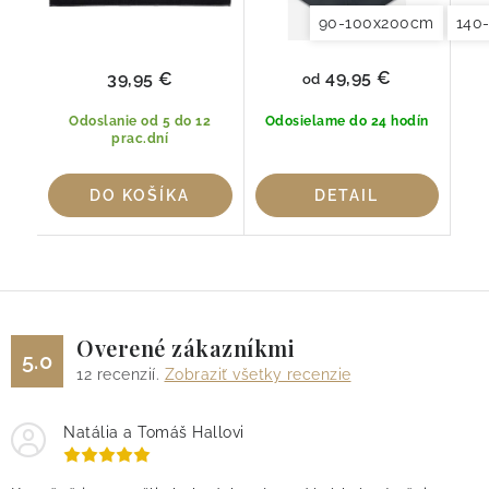
90-100x200cm
140
49,95 €
39,95 €
od
Odoslanie od 5 do 12
Odosielame do 24 hodín
prac.dní
DO KOŠÍKA
DETAIL
Overené zákazníkmi
5.0
12
recenzií.
Zobraziť všetky recenzie
Natália a Tomáš Hallovi