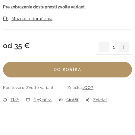
Možnosti doručenia
od
35 €
Jednotková cena:
DO KOŠÍKA
Kód tovaru:
Zvoľte variant
Značka:
JOOP
Tlač
Opýtať sa
Strážiť
Zdieľať