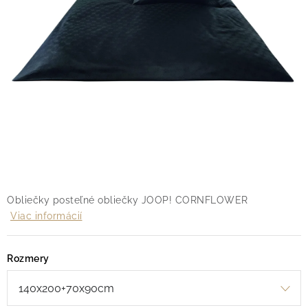
O nás
Blog
Doprava
Kontakt
Obchodné podmienky
Podmienky ochrany osobných údajov
Reklamačný poriadok
Vrátenie tovaru
Obliečky posteľné obliečky JOOP! CORNFLOWER
Viac informácií
Rozmery