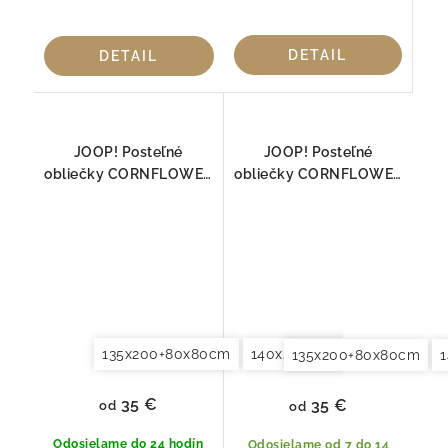
DETAIL
DETAIL
JOOP! Posteľné
JOOP! Posteľné
obliečky CORNFLOWER
obliečky CORNFLOWER
NATUR 4020-07
PIESOK 4020-17
135x200+80x80cm
140x200+70x90cm
140x2
135x200+80x80cm
35 €
35 €
od
od
Odosielame do 24 hodín
Odosielame od 7 do 14