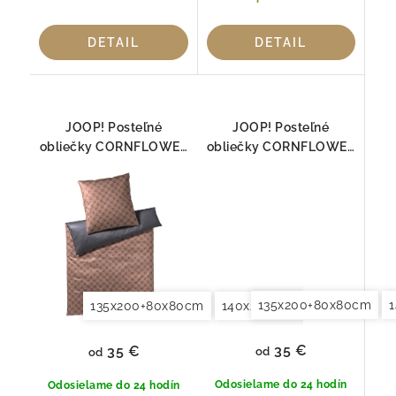
DETAIL
DETAIL
JOOP! Posteľné
JOOP! Posteľné
obliečky CORNFLOWER
obliečky CORNFLOWER
DOUBLE COOPER 4083-
DOUBLE DEEP OCEAN
07
4083-23
135x200+80x80cm
135x200+80x80cm
140x200+70x90cm
140x2
35 €
35 €
od
od
Odosielame do 24 hodín
Odosielame do 24 hodín