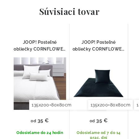
Súvisiaci tovar
JOOP! Posteľné
JOOP! Posteľné
obliečky CORNFLOWER
obliečky CORNFLOWER
BIELA 4020-00
ČIERNA 4020-09
135x200+80x80cm
140x200+70x90cm
135x200+80x80cm
140x2
35 €
35 €
od
od
Odosielame do 24 hodín
Odosielame od 7 do 14
prac. dní