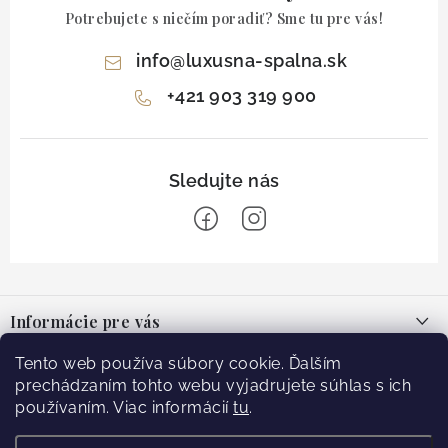
Potrebujete s niečím poradiť? Sme tu pre vás!
info
@
luxusna-spalna.sk
+421 903 319 900
Z
á
Informácie pre vás
p
ä
O nás
Tento web používa súbory cookie. Ďalším
Facebook
t
prechádzaním tohto webu vyjadrujete súhlas s ich
Blog
používaním. Viac informácií
tu
.
i
e
Doprava