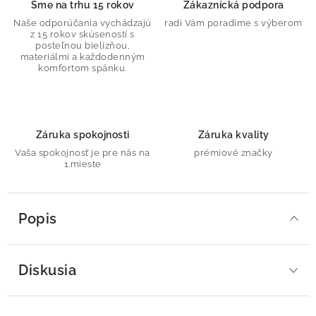
Sme na trhu 15 rokov
Zákaznícká podpora
Naše odporúčania vychádzajú
radi Vám poradíme s výberom
z 15 rokov skúseností s
posteľnou bielizňou,
materiálmi a každodenným
komfortom spánku.
Záruka spokojnosti
Záruka kvality
Vaša spokojnosť je pre nás na
prémiové značky
1.mieste
Popis
Diskusia