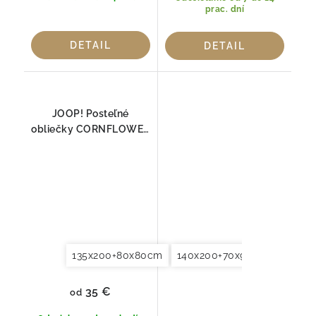
prac. dní
DETAIL
DETAIL
JOOP! Posteľné
obliečky CORNFLOWER
STRIEBORNÁ 4020-19
135x200+80x80cm
140x200+70x90cm
140x2
35 €
od