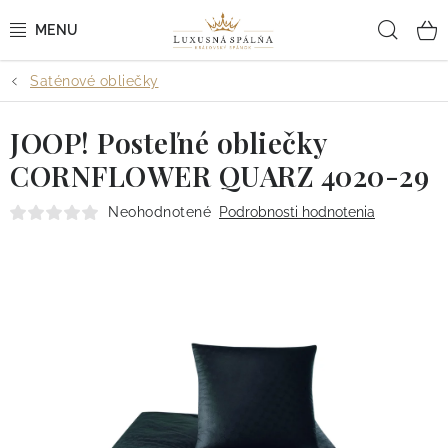
Prejsť
Hľad
na
obsah
Saténové obliečky
POSTEĽNÉ OBLIEČKY
JOOP! Posteľné obliečky
POSTEĽNÉ PLACHTY
CORNFLOWER QUARZ 4020-29
PREHOZY A PAPLÓNY
Neohodnotené
Podrobnosti hodnotenia
VANKÚŠE A OBLIEČKY
BYTOVÝ TEXTIL
KÚPEĽŇA + WELLNESS
DIZAJNÉRI