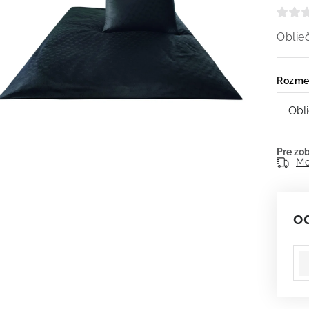
Obli
Rozme
Mo
o
Je