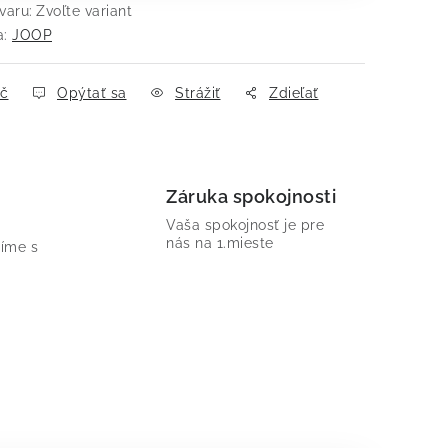
varu:
Zvoľte variant
a:
JOOP
ač
Opýtať sa
Strážiť
Zdieľať
Záruka spokojnosti
Vaša spokojnosť je pre
nás na 1.mieste
íme s