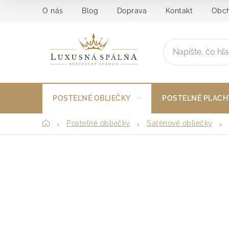
Prejsť
O nás
Blog
Doprava
Kontakt
Obch
na
obsah
POSTEĽNÉ OBLIEČKY
POSTEĽNÉ PLACH
Domov
Posteľné obliečky
Saténové obliečky
B
o
č
n