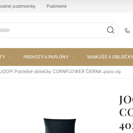
odné podmienky
Podmienky ochrany osobných údajov
TY
PREHOZY A PAPLÓNY
VANKÚŠE A OBLIEČK
JOOP! Posteľné obliečky CORNFLOWER ČIERNA 4020-09
JO
C
40