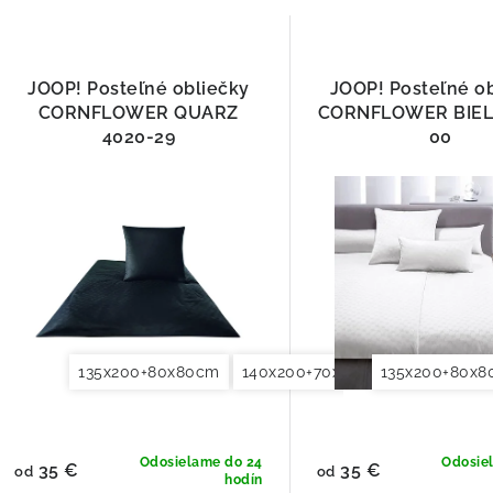
JOOP! Posteľné obliečky
JOOP! Posteľné o
CORNFLOWER QUARZ
CORNFLOWER BIEL
4020-29
00
135x200+80x80cm
140x200+70x90cm
135x200+80x
140x220+7
Odosielame do 24
Odosie
35 €
35 €
od
od
hodín