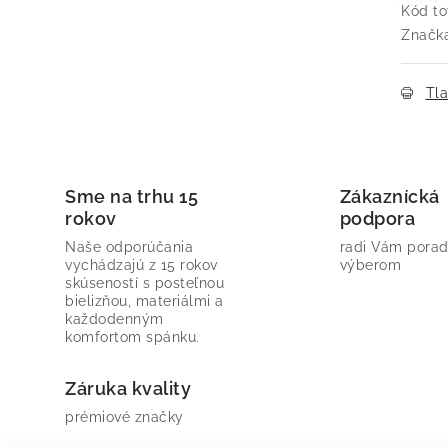
Kód to
Značk
Tl
Sme na trhu 15
Zákaznícká
rokov
podpora
Naše odporúčania
radi Vám porad
vychádzajú z 15 rokov
výberom
skúseností s posteľnou
bielizňou, materiálmi a
každodenným
komfortom spánku.
Záruka kvality
prémiové značky