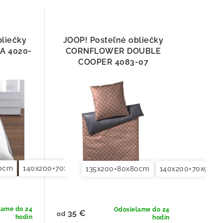
bliečky
JOOP! Posteľné obliečky
A 4020-
CORNFLOWER DOUBLE
COOPER 4083-07
80cm
0x90cm
140x200+70x90cm
155x200+80x80cm
140x220+70x90cm
200x200+2x70x90cm
155x200+80x8
200x220
135x200+80x80cm
140x200+70x90c
lame do 24
Odosielame do 24
35 €
od
hodín
hodín