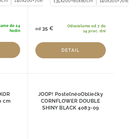
80cm
0x90cm
140x200+70x90cm
155x200+80x80cm
140x220+70x90cm
200x200+2x70x90cm
155x200+80x8
200x220
135x200+80x80cm
140x200+70x90c
lame do 24
Odosielame od 7 do
35 €
od
hodín
14 prac. dní
DETAIL
EKOR
JOOP! PosteľnéoObliečky
0 cm
CORNFLOWER DOUBLE
SHINY BLACK 4083-09