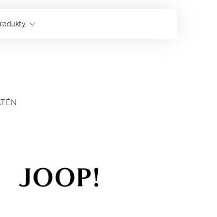
rodukty
ATÉN