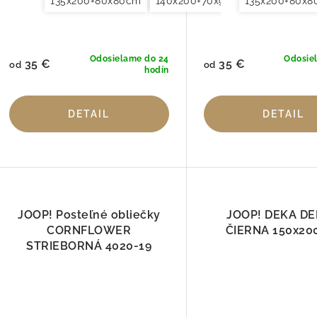
135x200+80x80cm
140x200+70x90cm
135x200+80x
140x220+7
Odosielame do 24
Odosie
35 €
35 €
od
od
hodín
DETAIL
DETAIL
JOOP! Posteľné obliečky
JOOP! DEKA D
CORNFLOWER
ČIERNA 150x20
STRIEBORNÁ 4020-19