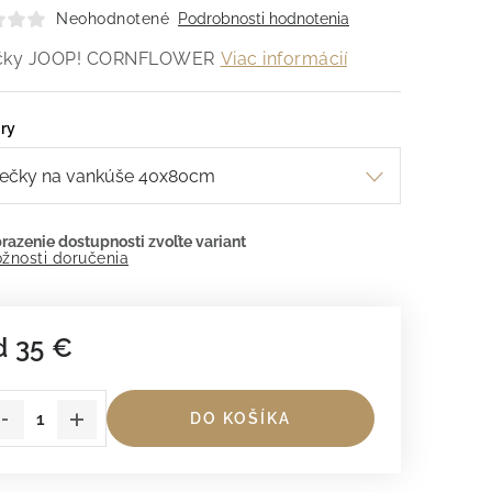
Neohodnotené
Podrobnosti hodnotenia
ečky JOOP! CORNFLOWER
Viac informácií
ry
žnosti doručenia
d
35 €
dnotková cena:
DO KOŠÍKA