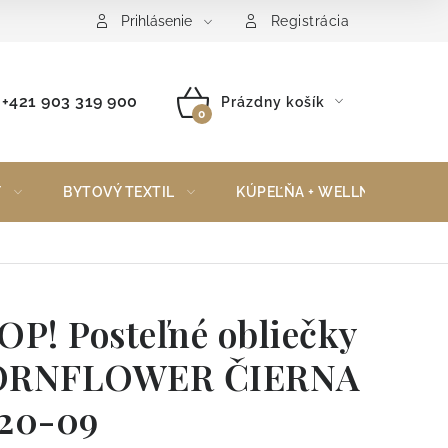
Reklamačný poriadok
Vrátenie tovaru
Prihlásenie
Registrácia
+421 903 319 900
Prázdny košík
NÁKUPNÝ
KOŠÍK
Y
BYTOVÝ TEXTIL
KÚPEĽŇA + WELLNESS
OP! Posteľné obliečky
ORNFLOWER ČIERNA
20-09