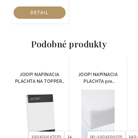
DETAIL
Podobné produkty
JOOP! NAPÍNACIA
JOOP! NAPÍNACIA
PLACHTA NA TOPPER ,
PLACHTA pre
BIELA
BOXPRING BIELA
100x200x7cm
140-160x200x7cm
90-100x200cm
180-200x2
140