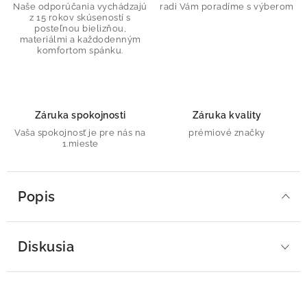
Naše odporúčania vychádzajú
radi Vám poradíme s výberom
z 15 rokov skúseností s
posteľnou bielizňou,
materiálmi a každodenným
komfortom spánku.
Záruka spokojnosti
Záruka kvality
Vaša spokojnosť je pre nás na
prémiové značky
1.mieste
Popis
Diskusia