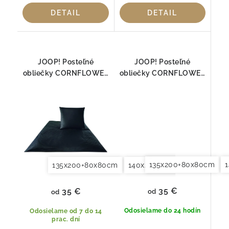
DETAIL
DETAIL
JOOP! Posteľné
JOOP! Posteľné
obliečky CORNFLOWER
obliečky CORNFLOWER
ČIERNA 4020-09
DOUBLE COOPER
4083-07
135x200+80x80cm
135x200+80x80cm
140x200+70x90cm
140x2
35 €
35 €
od
od
Odosielame do 24 hodín
Odosielame od 7 do 14
prac. dní