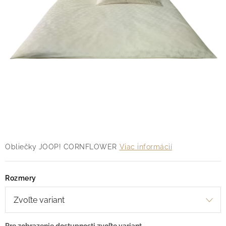
O nás
Blog
Doprava
Kontakt
Obchodné podmienky
Podmienky ochrany osobných údajov
Reklamačný poriadok
Vrátenie tovaru
Obliečky JOOP! CORNFLOWER
Viac informácií
Rozmery