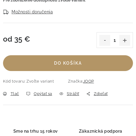
Možnosti doručenia
od
35 €
Jednotková cena:
DO KOŠÍKA
Kód tovaru:
Zvoľte variant
Značka:
JOOP
Tlač
Opýtať sa
Strážiť
Zdieľať
Sme na trhu 15 rokov
Zákaznícká podpora