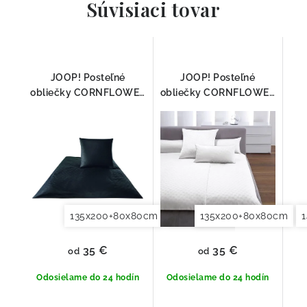
Súvisiaci tovar
JOOP! Posteľné
JOOP! Posteľné
obliečky CORNFLOWER
obliečky CORNFLOWER
QUARZ 4020-29
BIELA 4020-00
135x200+80x80cm
140x200+70x90cm
135x200+80x80cm
140x2
35 €
35 €
od
od
Odosielame do 24 hodín
Odosielame do 24 hodín