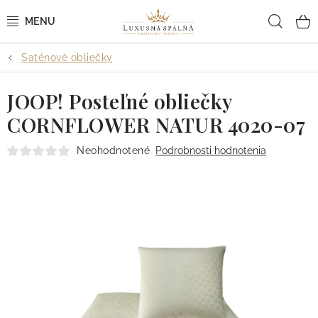
Prejsť
Hľad
na
obsah
Saténové obliečky
POSTEĽNÉ OBLIEČKY
JOOP! Posteľné obliečky
POSTEĽNÉ PLACHTY
CORNFLOWER NATUR 4020-07
PREHOZY A PAPLÓNY
Neohodnotené
Podrobnosti hodnotenia
VANKÚŠE A OBLIEČKY
BYTOVÝ TEXTIL
KÚPEĽŇA + WELLNESS
DIZAJNÉRI