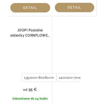
DETAIL
DETAIL
JOOP! Posteľné
obliečky CORNFLOWER
DOUBLE DEEP OCEAN
4083-23
135x200+80x80cm
140x200+70x90cm
140x2
35 €
od
Odosielame do 24 hodín