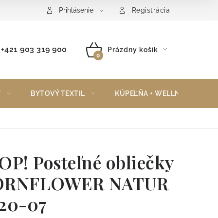
Reklamačný poriadok
Vrátenie tovaru
Prihlásenie
Registrácia
+421 903 319 900
Prázdny košík
NÁKUPNÝ
KOŠÍK
Y
BYTOVÝ TEXTIL
KÚPEĽŇA + WELLNESS
OP! Posteľné obliečky
ORNFLOWER NATUR
20-07