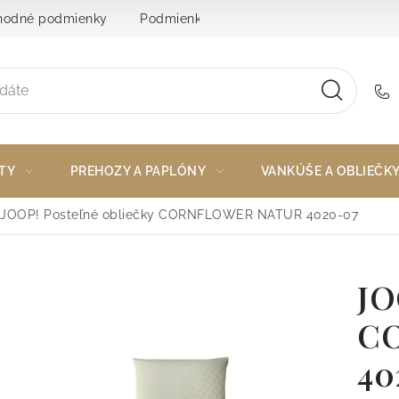
odné podmienky
Podmienky ochrany osobných údajov
TY
PREHOZY A PAPLÓNY
VANKÚŠE A OBLIEČK
JOOP! Posteľné obliečky CORNFLOWER NATUR 4020-07
JO
C
40