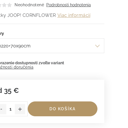
Neohodnotené
Podrobnosti hodnotenia
ečky JOOP! CORNFLOWER
Viac informácií
ry
žnosti doručenia
d
35 €
dnotková cena:
DO KOŠÍKA