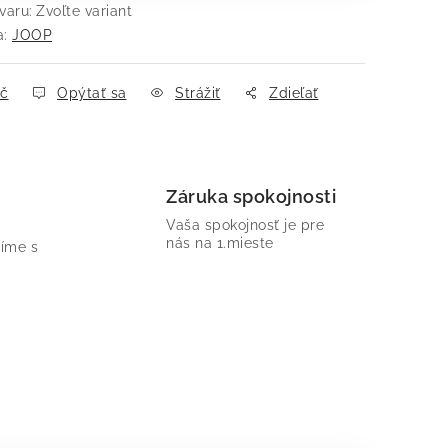
varu:
Zvoľte variant
a:
JOOP
ač
Opýtať sa
Strážiť
Zdieľať
Záruka spokojnosti
Vaša spokojnosť je pre
nás na 1.mieste
íme s