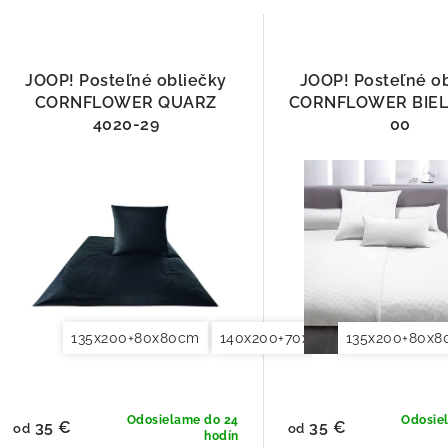
JOOP! Posteľné obliečky
JOOP! Posteľné o
CORNFLOWER QUARZ
CORNFLOWER BIEL
4020-29
00
135x200+80x80cm
140x200+70x90cm
135x200+80x
140x220+7
Odosielame do 24
Odosie
35 €
35 €
od
od
hodín