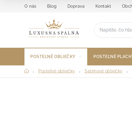
Prejsť
O nás
Blog
Doprava
Kontakt
Obch
na
obsah
POSTEĽNÉ OBLIEČKY
POSTEĽNÉ PLACH
Domov
Posteľné obliečky
Saténové obliečky
B
o
č
n