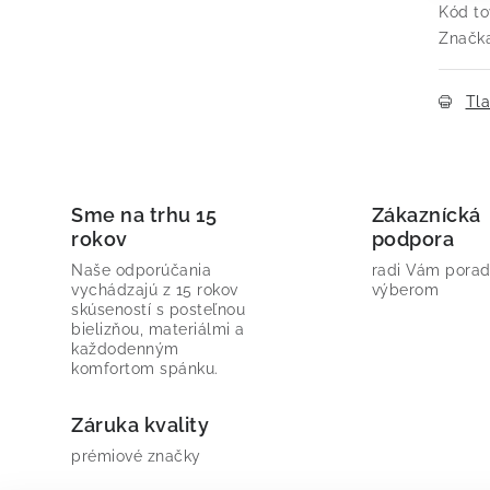
Kód to
Značk
Tl
Sme na trhu 15
Zákaznícká
rokov
podpora
Naše odporúčania
radi Vám porad
vychádzajú z 15 rokov
výberom
skúseností s posteľnou
bielizňou, materiálmi a
každodenným
komfortom spánku.
Záruka kvality
prémiové značky