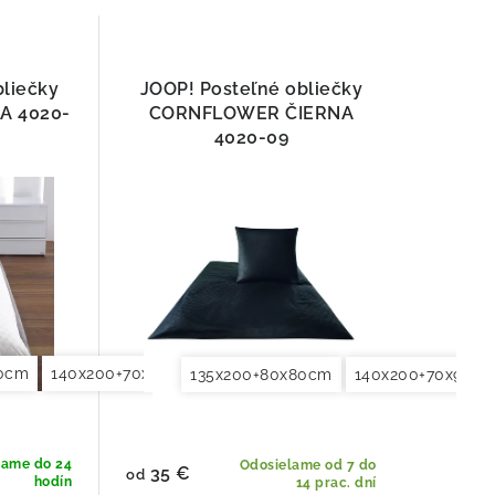
bliečky
JOOP! Posteľné obliečky
A 4020-
CORNFLOWER ČIERNA
4020-09
80cm
0x90cm
140x200+70x90cm
155x200+80x80cm
140x220+70x90cm
200x200+2x70x90cm
155x200+80x8
200x220
135x200+80x80cm
140x200+70x90c
lame do 24
Odosielame od 7 do
35 €
od
hodín
14 prac. dní