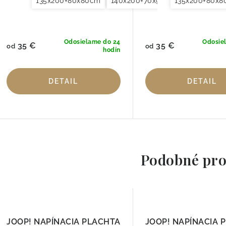
135x200+80x80cm
140x200+70x90cm
135x200+80x
140x220+7
Odosielame do 24
Odosie
35 €
35 €
od
od
hodín
DETAIL
DETAIL
Podobné pro
JOOP! NAPÍNACIA PLACHTA
JOOP! NAPÍNACIA 