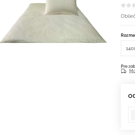
Obli
Rozme
Mo
o
Je