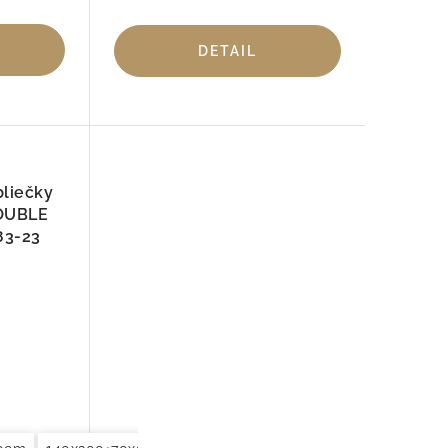
DETAIL
bliečky
OUBLE
83-23