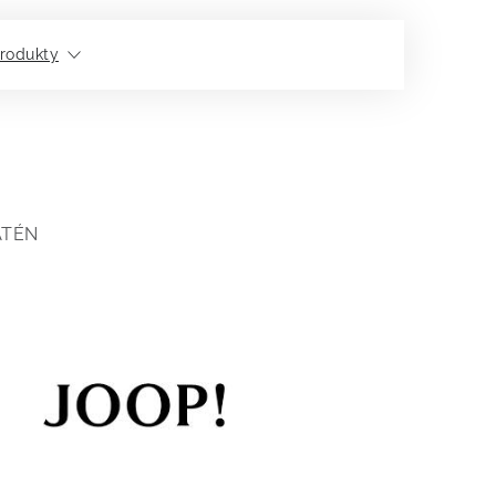
rodukty
ATÉN