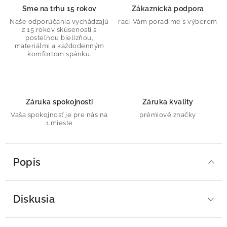
Sme na trhu 15 rokov
Zákaznícká podpora
Naše odporúčania vychádzajú
radi Vám poradíme s výberom
z 15 rokov skúseností s
posteľnou bielizňou,
materiálmi a každodenným
komfortom spánku.
Záruka spokojnosti
Záruka kvality
Vaša spokojnosť je pre nás na
prémiové značky
1.mieste
Popis
Diskusia