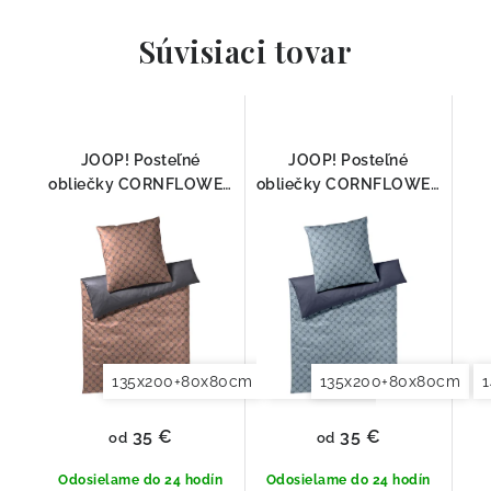
Súvisiaci tovar
JOOP! Posteľné
JOOP! Posteľné
obliečky CORNFLOWER
obliečky CORNFLOWER
DOUBLE COOPER
DOUBLE DEEP OCEAN
4083-07
4083-23
135x200+80x80cm
140x200+70x90cm
135x200+80x80cm
140x2
35 €
35 €
od
od
Odosielame do 24 hodín
Odosielame do 24 hodín