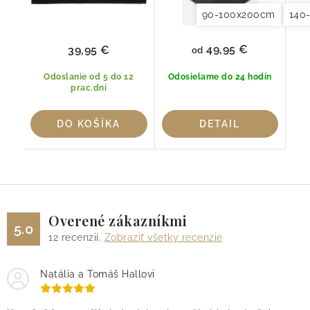
90-100x200cm
140
49,95 €
39,95 €
od
Odoslanie od 5 do 12
Odosielame do 24 hodín
prac.dní
DO KOŠÍKA
DETAIL
Overené zákazníkmi
5.0
12
recenzií.
Zobraziť všetky recenzie
Natália a Tomáš Hallovi