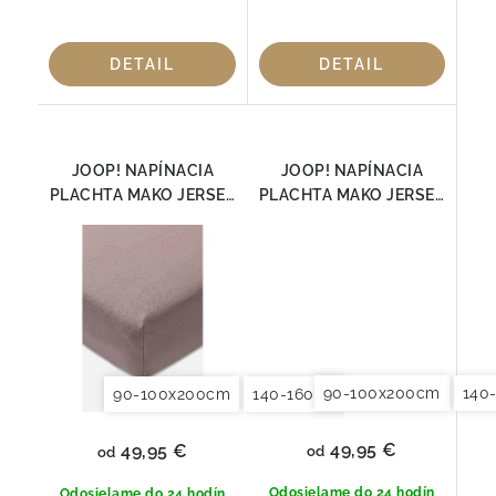
DETAIL
DETAIL
JOOP! NAPÍNACIA
JOOP! NAPÍNACIA
PLACHTA MAKO JERSEY
PLACHTA MAKO JERSEY
TAUPE
SLONOVÁ KOSŤ
90-100x200cm
140
90-100x200cm
140-160x200cm
180x200x20
49,95 €
49,95 €
od
od
Odosielame do 24 hodín
Odosielame do 24 hodín