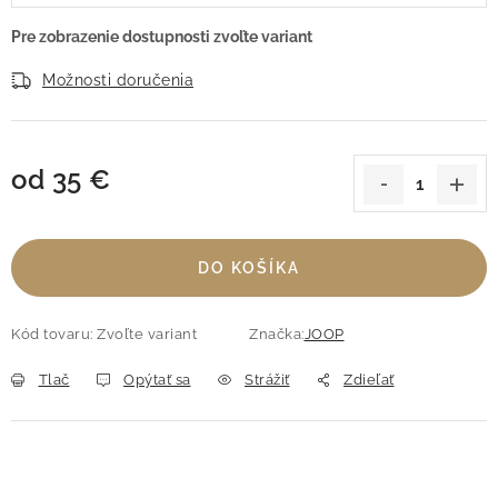
Možnosti doručenia
od
35 €
Jednotková cena:
DO KOŠÍKA
Kód tovaru:
Zvoľte variant
Značka:
JOOP
Tlač
Opýtať sa
Strážiť
Zdieľať