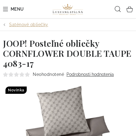
Prejsť
Hľad
na
obsah
Saténové obliečky
POSTEĽNÉ OBLIEČKY
JOOP! Posteľné obliečky
POSTEĽNÉ PLACHTY
CORNFLOWER DOUBLE TAUPE
PREHOZY A PAPLÓNY
4083-17
VANKÚŠE A OBLIEČKY
Neohodnotené
Podrobnosti hodnotenia
BYTOVÝ TEXTIL
Novinka
KÚPEĽŇA + WELLNESS
DIZAJNÉRI