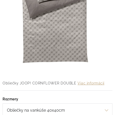
O nás
Blog
Doprava
Kontakt
Obchodné podmienky
Podmienky ochrany osobných údajov
Reklamačný poriadok
Vrátenie tovaru
Obliečky JOOP! CORNFLOWER DOUBLE
Viac informácií
Rozmery