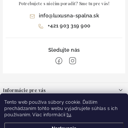
Potrebujete s niečím poradiť? Sme tu pre vás!
info
@
luxusna-spalna.sk
+421 903 319 900
Z
á
Informácie pre vás
p
ä
O nás
Tento web používa súbory cookie. Ďalším
Facebook
t
prechádzaním tohto webu vyjadrujete súhlas s ich
Blog
používaním. Viac informácií
tu
.
i
e
Doprava
Prijímame online platby