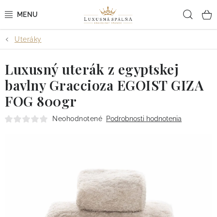
Prejsť
Hľad
na
obsah
Uteráky
POSTEĽNÉ OBLIEČKY
Luxusný uterák z egyptskej
POSTEĽNÉ PLACHTY
bavlny Graccioza EGOIST GIZA
PREHOZY A PAPLÓNY
FOG 800gr
VANKÚŠE A OBLIEČKY
Neohodnotené
Podrobnosti hodnotenia
BYTOVÝ TEXTIL
KÚPEĽŇA + WELLNESS
DIZAJNÉRI