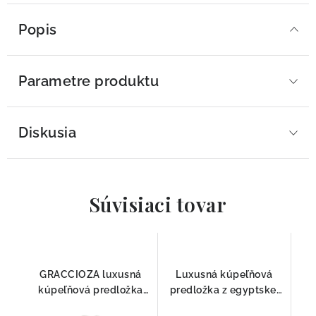
Popis
Parametre produktu
Diskusia
Súvisiaci tovar
GRACCIOZA luxusná
Luxusná kúpeľňová
kúpeľňová predložka
predložka z egyptskej
Zebra Fog
bavlny Egoist Giza FOG