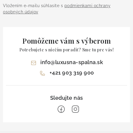
Vložením e-mailu súhlasíte s
podmienkami ochrany
osobných údajov
Pomôžeme vám s výberom
Potrebujete s niečím poradiť? Sme tu pre vás!
info
@
luxusna-spalna.sk
+421 903 319 900
Z