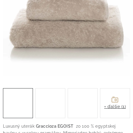
O nás
Blog
Doprava
Kontakt
Obchodné podmienky
Podmienky ochrany osobných údajov
Reklamačný poriadok
Vrátenie tovaru
+ ďalšie (1)
Luxusný uterák
Graccioza EGOIST
zo 100 % egyptskej