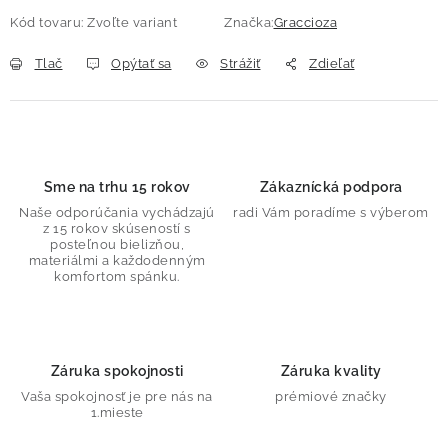
Kód tovaru:
Zvoľte variant
Značka:
Graccioza
Tlač
Opýtať sa
Strážiť
Zdieľať
Sme na trhu 15 rokov
Zákaznícká podpora
Naše odporúčania vychádzajú
radi Vám poradíme s výberom
z 15 rokov skúseností s
posteľnou bielizňou,
materiálmi a každodenným
komfortom spánku.
Záruka spokojnosti
Záruka kvality
Vaša spokojnosť je pre nás na
prémiové značky
1.mieste