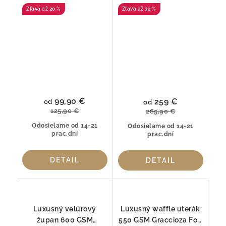
kúpeľňová predložka z
Amber z egyptskej
až 20 %
až 32 %
prémiovej bavlny
bavlny Giza
99,90 €
259 €
od
od
125,90 €
265,90 €
Odosielame od 14-21
Odosielame od 14-21
prac.dní
prac.dní
DETAIL
DETAIL
Luxusný velúrový
Luxusný waffle uterák
župan 600 GSM
550 GSM Graccioza Fog