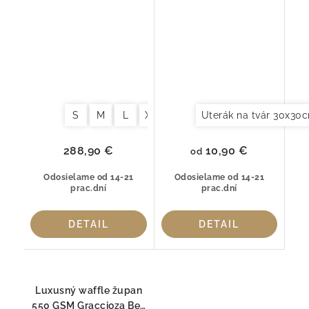
Graccioza Egoist Fog –
– 100 % česaná bavlna
100 % česaná bavlna
S
M
L
XL
Uterák na tvár 30x30
10,90 €
288,90 €
od
Odosielame od 14-21
Odosielame od 14-21
prac.dní
prac.dní
DETAIL
DETAIL
Luxusný waffle župan
550 GSM Graccioza Bee