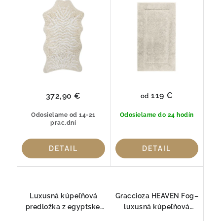
Graccioza
119 €
372,90 €
od
Odosielame od 14-21
Odosielame do 24 hodín
prac.dní
DETAIL
DETAIL
Luxusná kúpeľňová
Graccioza HEAVEN Fog–
predložka z egyptskej
luxusná kúpeľňová
bavlny Egoist SNOW
predložka z prémiovej