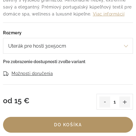
bavlny s vysokou gramážou. Mimoriadne hebký, extrémne
savý a elegantný. Prémiový portugalský kúpeľňový textil pre
domáce spa, wellness a luxusné kúpeľne.
Viac informácií
Rozmery
Možnosti doručenia
od
15 €
Jednotková cena:
DO KOŠÍKA