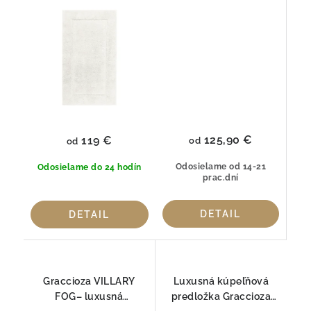
Graccioza
bavlny
125,90 €
119 €
od
od
Odosielame od 14-21
Odosielame do 24 hodín
prac.dní
DETAIL
DETAIL
Graccioza VILLARY
Luxusná kúpeľňová
FOG– luxusná
predložka Graccioza