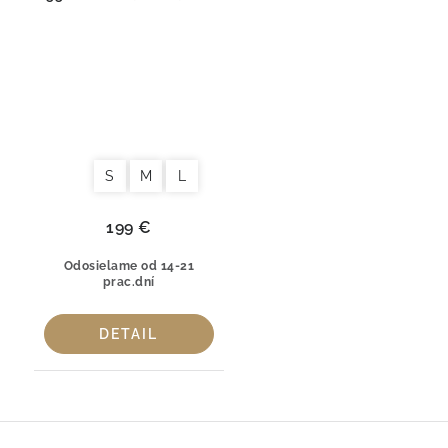
100 % česaná bavlna
Fog
S
M
L
199 €
Odosielame od 14-21
prac.dní
DETAIL