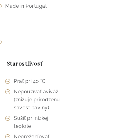
Made in Portugal
Starostlivosť
Prať pri 40 °C
Nepoužívať aviváž
(znižuje prirodzenú
savosť bavlny)
Sušiť pri nízkej
teplote
Neprežehľovať