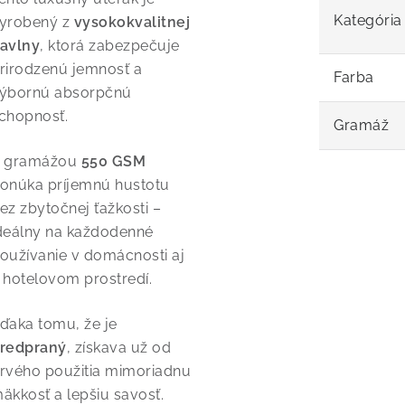
Kategória
yrobený z
vysokokvalitnej
avlny
, ktorá zabezpečuje
rirodzenú jemnosť a
Farba
ýbornú absorpčnú
chopnosť.
Gramáž
 gramážou
550 GSM
onúka príjemnú hustotu
ez zbytočnej ťažkosti –
deálny na každodenné
oužívanie v domácnosti aj
 hotelovom prostredí.
ďaka tomu, že je
redpraný
, získava už od
rvého použitia mimoriadnu
äkkosť a lepšiu savosť.