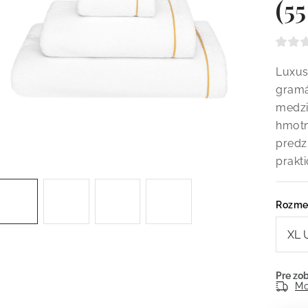
(5
Luxus
gramá
medzi
hmotn
predz
prakt
Rozme
Mo