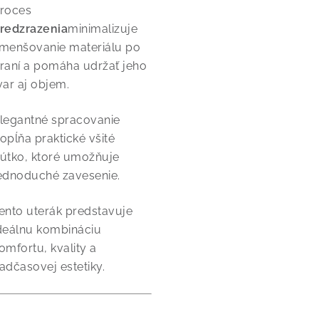
roces
redzrazenia
minimalizuje
menšovanie materiálu po
raní a pomáha udržať jeho
var aj objem.
legantné spracovanie
opĺňa praktické všité
útko, ktoré umožňuje
ednoduché zavesenie.
ento uterák predstavuje
deálnu kombináciu
omfortu, kvality a
adčasovej estetiky.