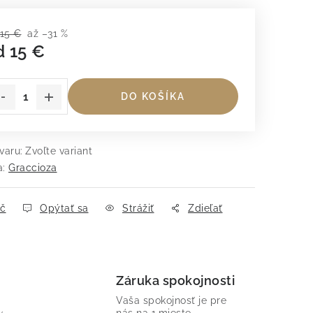
15 €
až –31 %
d
15 €
dnotková cena:
DO KOŠÍKA
varu:
Zvoľte variant
a:
Graccioza
ač
Opýtať sa
Strážiť
Zdieľať
Záruka spokojnosti
Vaša spokojnosť je pre