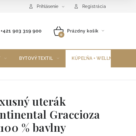
Reklamačný poriadok
Vrátenie tovaru
Prihlásenie
Registrácia
+421 903 319 900
Prázdny košík
NÁKUPNÝ
KOŠÍK
Y
BYTOVÝ TEXTIL
KÚPEĽŇA + WELLNESS
xusný uterák
ntinental Graccioza
 100 % bavlny