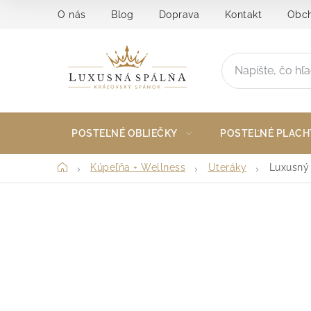
Prejsť
O nás
Blog
Doprava
Kontakt
Obch
na
obsah
POSTEĽNÉ OBLIEČKY
POSTEĽNÉ PLACH
Domov
Kúpeľňa + Wellness
Uteráky
Luxusný 
B
o
č
n