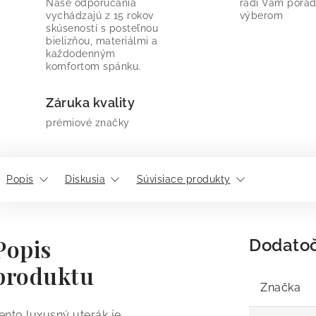
Naše odporúčania
radi Vám porad
vychádzajú z 15 rokov
výberom
skúseností s posteľnou
bielizňou, materiálmi a
každodenným
komfortom spánku.
Záruka kvality
prémiové značky
Popis
Diskusia
Súvisiace produkty
Popis
Dodato
produktu
Značka
ento luxusný uterák je