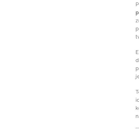
P
p
z
p
t
E
d
p
j
T
i
k
n