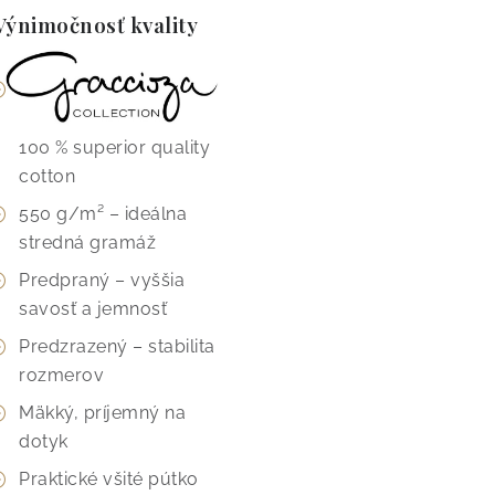
ýnimočnosť kvality
100 % superior quality
cotton
550 g/m² – ideálna
stredná gramáž
Predpraný – vyššia
savosť a jemnosť
Predzrazený – stabilita
rozmerov
Mäkký, príjemný na
dotyk
Praktické všité pútko