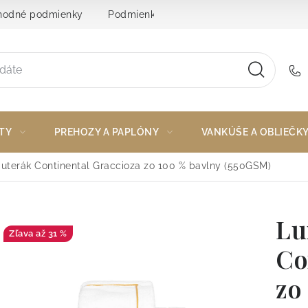
odné podmienky
Podmienky ochrany osobných údajov
TY
PREHOZY A PAPLÓNY
VANKÚŠE A OBLIEČK
uterák Continental Graccioza zo 100 % bavlny (550GSM)
Lu
až 31 %
Co
zo