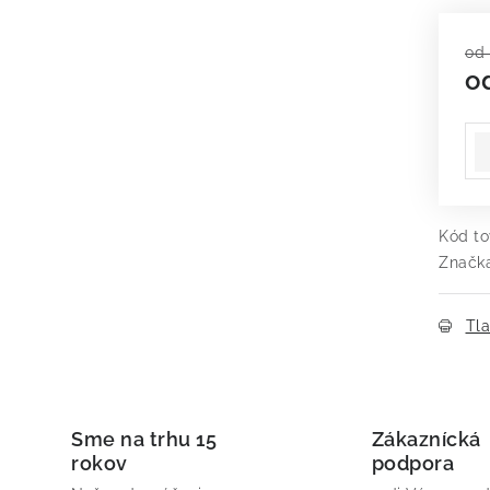
od 
o
Je
Kód to
Značk
Tl
Sme na trhu 15
Zákaznícká
rokov
podpora