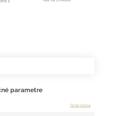
nás na 1.mieste
íme s
čné parametre
Graccioza