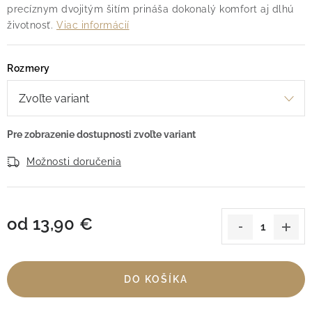
precíznym dvojitým šitím prináša dokonalý komfort aj dlhú
životnosť.
Viac informácií
Rozmery
Možnosti doručenia
od
13,90 €
Jednotková cena:
DO KOŠÍKA