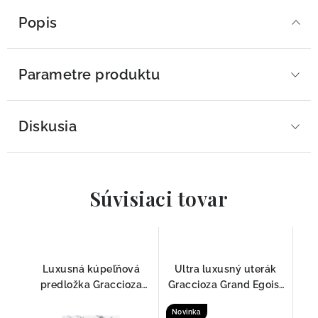
Popis
Parametre produktu
Diskusia
Súvisiaci tovar
Luxusná kúpeľňová
Ultra luxusný uterák
predložka Graccioza
Graccioza Grand Egoist
MABEL
Biela 800 GSM – 100 %
Novinka
Sea Island Cotton