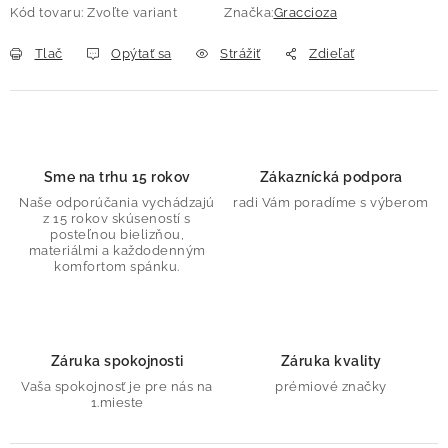
Kód tovaru:
Zvoľte variant
Značka:
Graccioza
Tlač
Opýtať sa
Strážiť
Zdieľať
Sme na trhu 15 rokov
Zákaznícká podpora
Naše odporúčania vychádzajú
radi Vám poradíme s výberom
z 15 rokov skúseností s
posteľnou bielizňou,
materiálmi a každodenným
komfortom spánku.
Záruka spokojnosti
Záruka kvality
Vaša spokojnosť je pre nás na
prémiové značky
1.mieste