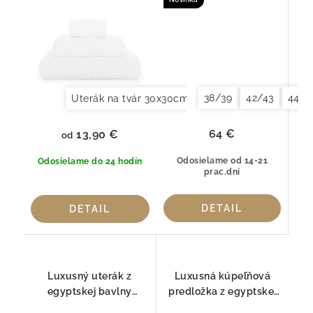
Biely
38/39
42/43
44/4
Uterák na tvár 30x30cm
Uterák pre hostí 30x
64 €
13,90 €
od
Odosielame od 14-21
Odosielame do 24 hodín
prac.dní
DETAIL
DETAIL
Luxusný uterák z
Luxusná kúpeľňová
egyptskej bavlny
predložka z egyptskej
Graccioza EGOIST
bavlny Egoist Giza Linen