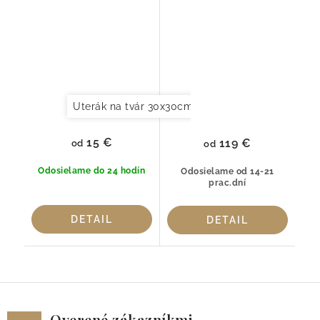
LINEN 800gr
Graccioza
Uterák na tvár 30x30cm
Uterák pre hostí 30x
15 €
119 €
od
od
Odosielame do 24 hodín
Odosielame od 14-21
prac.dní
DETAIL
DETAIL
Overené zákazníkmi