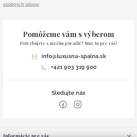
osobných údajov
Pomôžeme vám s výberom
Potrebujete s niečím poradiť? Sme tu pre vás!
info
@
luxusna-spalna.sk
+421 903 319 900
Z
á
Informácie pre vás