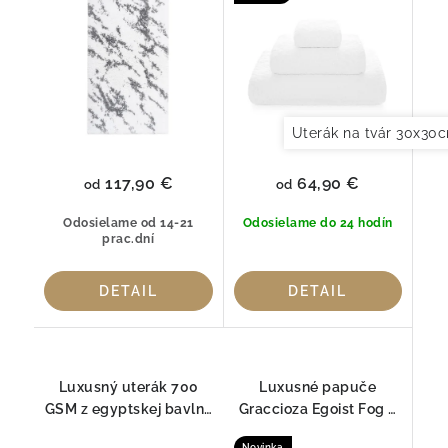
Uterák na tvár 30x30
117,90 €
64,90 €
od
od
Odosielame od 14-21
Odosielame do 24 hodín
prac.dní
DETAIL
DETAIL
Luxusný uterák 700
Luxusné papuče
GSM z egyptskej bavlny
Graccioza Egoist Fog –
– Long Double Loop,
Egyptská bavlna GIZA
Novinka