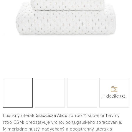
O nás
Blog
Doprava
Kontakt
Obchodné podmienky
Podmienky ochrany osobných údajov
Reklamačný poriadok
Vrátenie tovaru
+ ďalšie (5)
Luxusný uterák
Graccioza Alice
zo 100 % superior bavlny
(700 GSM) predstavuje vrchol portugalského spracovania.
Mimoriadne hustý, nadýchaný a obojstranný uterák s