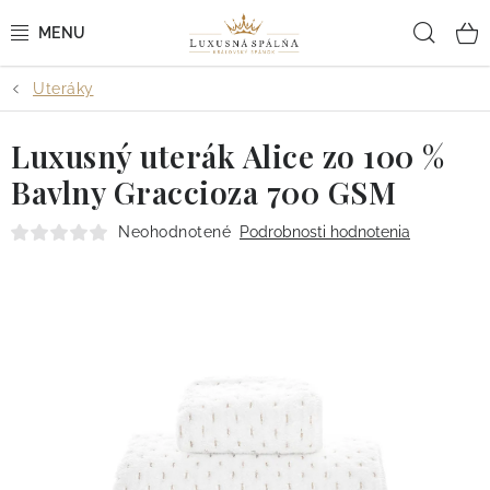
Prejsť
Hľad
na
obsah
Uteráky
POSTEĽNÉ OBLIEČKY
Luxusný uterák Alice zo 100 %
POSTEĽNÉ PLACHTY
Bavlny Graccioza 700 GSM
PREHOZY A PAPLÓNY
Neohodnotené
Podrobnosti hodnotenia
VANKÚŠE A OBLIEČKY
BYTOVÝ TEXTIL
KÚPEĽŇA + WELLNESS
DIZAJNÉRI