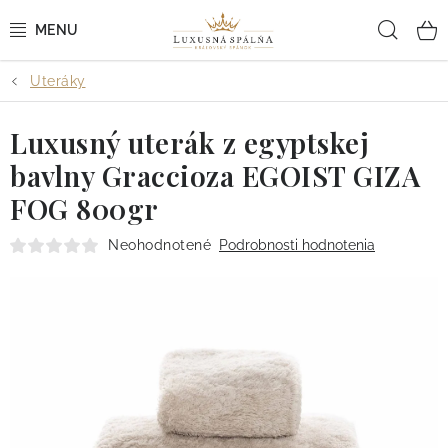
Prejsť
Hľad
na
obsah
Uteráky
POSTEĽNÉ OBLIEČKY
Luxusný uterák z egyptskej
POSTEĽNÉ PLACHTY
bavlny Graccioza EGOIST GIZA
PREHOZY A PAPLÓNY
FOG 800gr
VANKÚŠE A OBLIEČKY
Neohodnotené
Podrobnosti hodnotenia
BYTOVÝ TEXTIL
KÚPEĽŇA + WELLNESS
DIZAJNÉRI