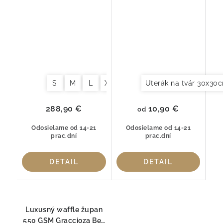
Graccioza Egoist Fog –
– 100 % česaná bavlna
100 % česaná bavlna
S
M
L
XL
Uterák na tvár 30x30
10,90 €
288,90 €
od
Odosielame od 14-21
Odosielame od 14-21
prac.dní
prac.dní
DETAIL
DETAIL
Luxusný waffle župan
550 GSM Graccioza Bee