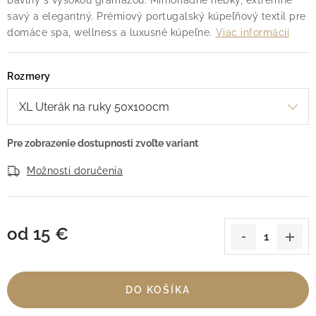
bavlny s vysokou gramážou. Mimoriadne hebký, extrémne
savý a elegantný. Prémiový portugalský kúpeľňový textil pre
domáce spa, wellness a luxusné kúpeľne.
Viac informácií
Rozmery
Možnosti doručenia
od
15 €
Jednotková cena:
DO KOŠÍKA