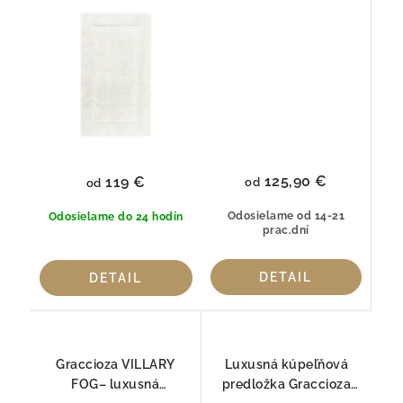
Graccioza
bavlny
125,90 €
119 €
od
od
Odosielame od 14-21
Odosielame do 24 hodín
prac.dní
DETAIL
DETAIL
Graccioza VILLARY
Luxusná kúpeľňová
FOG– luxusná
predložka Graccioza