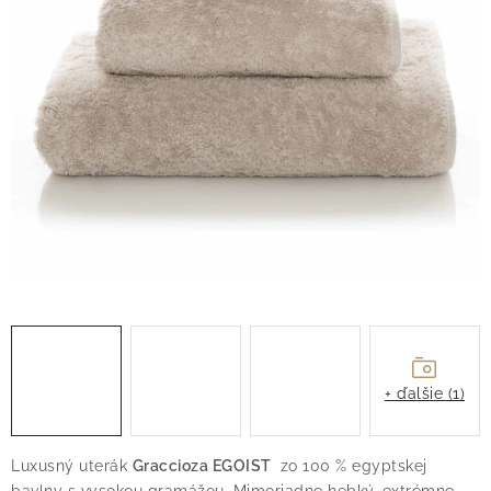
O nás
Blog
Doprava
Kontakt
Obchodné podmienky
Podmienky ochrany osobných údajov
Reklamačný poriadok
Vrátenie tovaru
+ ďalšie (1)
Luxusný uterák
Graccioza EGOIST
zo 100 % egyptskej