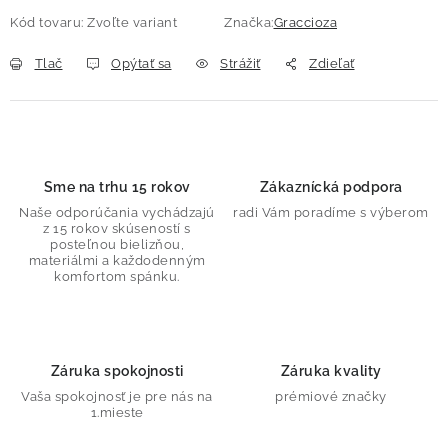
Kód tovaru:
Zvoľte variant
Značka:
Graccioza
Tlač
Opýtať sa
Strážiť
Zdieľať
Sme na trhu 15 rokov
Zákaznícká podpora
Naše odporúčania vychádzajú
radi Vám poradíme s výberom
z 15 rokov skúseností s
posteľnou bielizňou,
materiálmi a každodenným
komfortom spánku.
Záruka spokojnosti
Záruka kvality
Vaša spokojnosť je pre nás na
prémiové značky
1.mieste