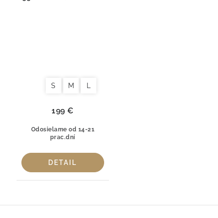
100 % česaná bavlna
Fog
S
M
L
199 €
Odosielame od 14-21
prac.dní
DETAIL