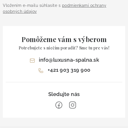
Vložením e-mailu súhlasíte s
podmienkami ochrany
osobných údajov
Pomôžeme vám s výberom
Potrebujete s niečím poradiť? Sme tu pre vás!
info
@
luxusna-spalna.sk
+421 903 319 900
Z