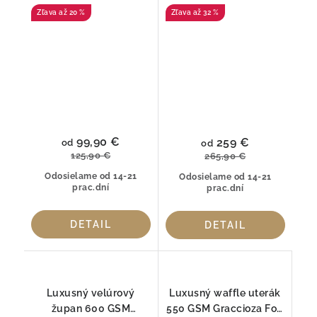
kúpeľňová predložka z
Amber z egyptskej
až 20 %
až 32 %
prémiovej bavlny
bavlny Giza
99,90 €
259 €
od
od
125,90 €
265,90 €
Odosielame od 14-21
Odosielame od 14-21
prac.dní
prac.dní
DETAIL
DETAIL
Luxusný velúrový
Luxusný waffle uterák
župan 600 GSM
550 GSM Graccioza Fog