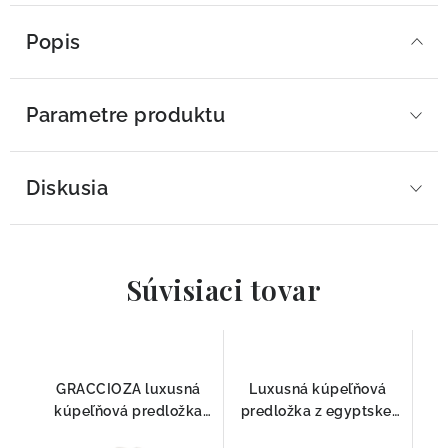
Popis
Parametre produktu
Diskusia
Súvisiaci tovar
GRACCIOZA luxusná
Luxusná kúpeľňová
kúpeľňová predložka
predložka z egyptskej
Zebra Fog
bavlny Egoist Giza FOG