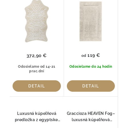
Graccioza
119 €
372,90 €
od
Odosielame od 14-21
Odosielame do 24 hodín
prac.dní
DETAIL
DETAIL
Luxusná kúpeľňová
Graccioza HEAVEN Fog–
predložka z egyptskej
luxusná kúpeľňová
bavlny Egoist SNOW
predložka z prémiovej