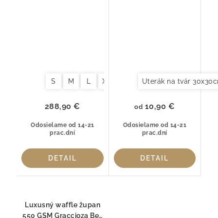
Graccioza Egoist Fog –
– 100 % česaná bavlna
100 % česaná bavlna
S
M
L
XL
Uterák na tvár 30x30
10,90 €
288,90 €
od
Odosielame od 14-21
Odosielame od 14-21
prac.dní
prac.dní
DETAIL
DETAIL
Luxusný waffle župan
550 GSM Graccioza Bee