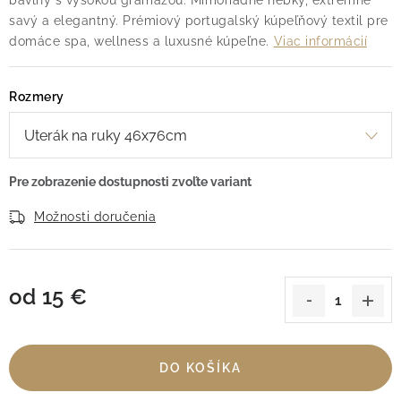
bavlny s vysokou gramážou. Mimoriadne hebký, extrémne
savý a elegantný. Prémiový portugalský kúpeľňový textil pre
domáce spa, wellness a luxusné kúpeľne.
Viac informácií
Rozmery
Možnosti doručenia
od
15 €
Jednotková cena:
DO KOŠÍKA