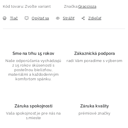
Kód tovaru:
Zvoľte variant
Značka:
Graccioza
Tlač
Opýtať sa
Strážiť
Zdieľať
Sme na trhu 15 rokov
Zákaznícká podpora
Naše odporúčania vychádzajú
radi Vám poradíme s výberom
z 15 rokov skúseností s
posteľnou bielizňou,
materiálmi a každodenným
komfortom spánku.
Záruka spokojnosti
Záruka kvality
Vaša spokojnosť je pre nás na
prémiové značky
1.mieste