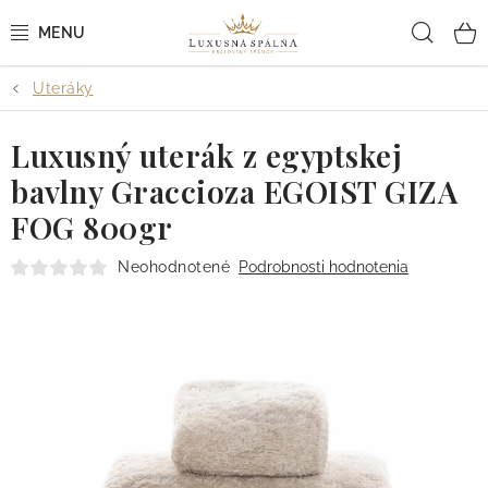
Prejsť
Hľad
na
obsah
Uteráky
POSTEĽNÉ OBLIEČKY
Luxusný uterák z egyptskej
POSTEĽNÉ PLACHTY
bavlny Graccioza EGOIST GIZA
PREHOZY A PAPLÓNY
FOG 800gr
VANKÚŠE A OBLIEČKY
Neohodnotené
Podrobnosti hodnotenia
BYTOVÝ TEXTIL
KÚPEĽŇA + WELLNESS
DIZAJNÉRI