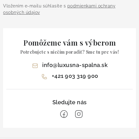
Vložením e-mailu súhlasíte s
podmienkami ochrany
osobných údajov
Pomôžeme vám s výberom
Potrebujete s niečím poradiť? Sme tu pre vás!
info
@
luxusna-spalna.sk
+421 903 319 900
Z