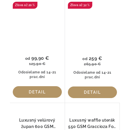
kúpeľňová predložka z
Amber z egyptskej
až 20 %
až 32 %
prémiovej bavlny
bavlny Giza
99,90 €
259 €
od
od
125,90 €
265,90 €
Odosielame od 14-21
Odosielame od 14-21
prac.dní
prac.dní
DETAIL
DETAIL
Luxusný velúrový
Luxusný waffle uterák
župan 600 GSM
550 GSM Graccioza Fog