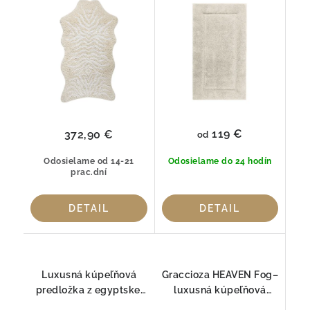
Graccioza
119 €
372,90 €
od
Odosielame od 14-21
Odosielame do 24 hodín
prac.dní
DETAIL
DETAIL
Luxusná kúpeľňová
Graccioza HEAVEN Fog–
predložka z egyptskej
luxusná kúpeľňová
bavlny Egoist SNOW
predložka z prémiovej