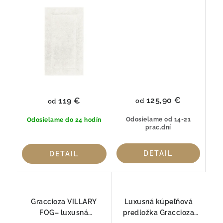
Graccioza
bavlny
125,90 €
119 €
od
od
Odosielame od 14-21
Odosielame do 24 hodín
prac.dní
DETAIL
DETAIL
Graccioza VILLARY
Luxusná kúpeľňová
FOG– luxusná
predložka Graccioza