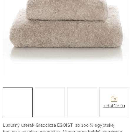
O nás
Blog
Doprava
Kontakt
Obchodné podmienky
Podmienky ochrany osobných údajov
Reklamačný poriadok
Vrátenie tovaru
+ ďalšie (1)
Luxusný uterák
Graccioza EGOIST
zo 100 % egyptskej