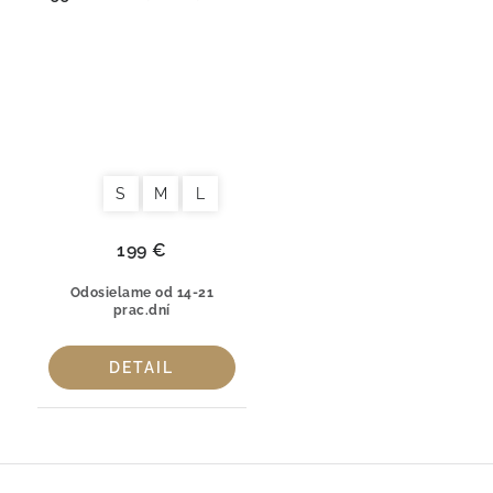
100 % česaná bavlna
Fog
S
M
L
199 €
Odosielame od 14-21
prac.dní
DETAIL