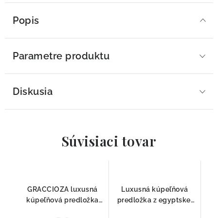
Popis
Parametre produktu
Diskusia
Súvisiaci tovar
GRACCIOZA luxusná
Luxusná kúpeľňová
kúpeľňová predložka
predložka z egyptskej
Zebra Fog
bavlny Egoist Giza FOG