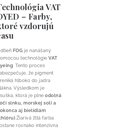
Technológia VAT
DYED – Farby,
ktoré vzdorujú
času
dtieň
FOG
je nanášaný
omocou technológie
VAT
yeing
.
Tento proces
abezpečuje, že pigment
reniká hlboko do jadra
lákna.
Výsledkom je
suška, ktorá je plne
odolná
oči slnku, morskej soli a
okonca aj bielidlám
chlóru)
.
Žiarivá žltá farba
ostane rovnako intenzívna