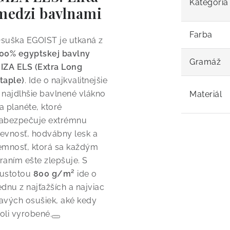
Kategória
medzi bavlnami
Farba
suška EGOIST je utkaná z
00% egyptskej bavlny
Gramáž
IZA ELS (Extra Long
taple)
.
Ide o najkvalitnejšie
 najdlhšie bavlnené vlákno
Materiál
a planéte, ktoré
abezpečuje extrémnu
evnosť, hodvábny lesk a
emnosť, ktorá sa každým
raním ešte zlepšuje.
S
ustotou
800 g/m²
ide o
ednu z najťažších a najviac
avých osušiek, aké kedy
oli vyrobené.