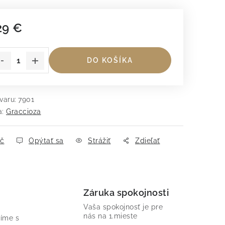
29 €
dnotková cena:
DO KOŠÍKA
varu:
7901
a:
Graccioza
ač
Opýtať sa
Strážiť
Zdieľať
Záruka spokojnosti
Vaša spokojnosť je pre
nás na 1.mieste
íme s