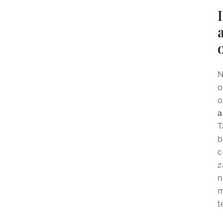
N
o
o
a
T
b
c
z
n
m
t