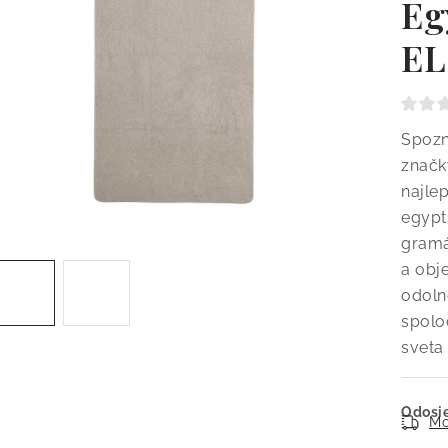
Eg
EL
Spozn
znač
najle
egypt
gram
a obj
odolno
spolo
sveta
Odosie
Mo