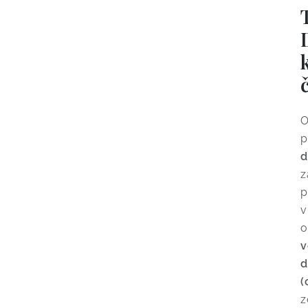
O
p
d
z
p
v
o
v
d
(
z