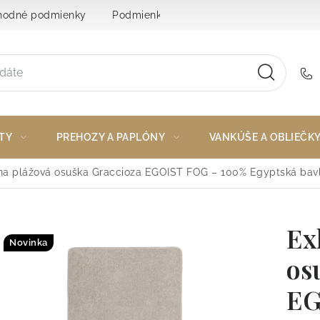
odné podmienky
Podmienky ochrany osobných údajov
TY
PREHOZY A PAPLÓNY
VANKÚŠE A OBLIEČK
vna plážová osuška Graccioza EGOIST FOG – 100% Egyptská bav
Ex
Novinka
os
EG