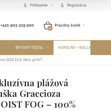
Reklamačný poriadok
Vrátenie tovaru
Prihlásenie
Registrácia
+421 903 319 900
Prázdny košík
NÁKUPNÝ
KOŠÍK
Y
BYTOVÝ TEXTIL
KÚPEĽŇA + WELLNESS
lna GIZA ELS (800 g/m²)
kluzívna plážová
uška Graccioza
OIST FOG – 100%