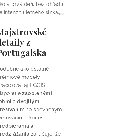
ko v prvý deň, bez ohľadu
a intenzitu letného slnka.
Majstrovské
detaily z
Portugalska
odobne ako ostatné
rémiové modely
raccioza, aj EGOIST
isponuje
zaoblenými
ohmi a dvojitým
rešívaním
so spevneným
emovaním.
Proces
redpierania a
redzrážania
zaručuje, že