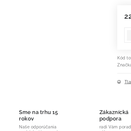
2
Je
Kód to
Značk
Tl
Sme na trhu 15
Zákaznícká
rokov
podpora
Naše odporúčania
radi Vám porad