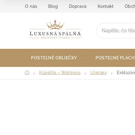
Prejsť
O nás
Blog
Doprava
Kontakt
Obch
na
obsah
POSTEĽNÉ OBLIEČKY
POSTEĽNÉ PLACH
Domov
Kúpeľňa + Wellness
Uteráky
Exkluzí
B
o
č
n