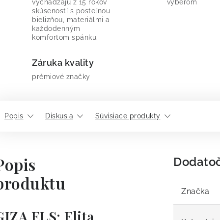
vychádzajú z 15 rokov
výberom
skúseností s posteľnou
bielizňou, materiálmi a
každodenným
komfortom spánku.
Záruka kvality
prémiové značky
Popis
Diskusia
Súvisiace produkty
Popis
Dodato
produktu
Značka
GIZA ELS: Elita