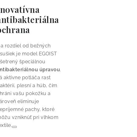
Inovatívna
antibakteriálna
ochrana
a rozdiel od bežných
sušiek je model EGOIST
šetrený špeciálnou
ntibakteriálnou úpravou
.
á aktívne potláča rast
aktérií, plesní a húb, čím
hráni vašu pokožku a
ároveň eliminuje
epríjemné pachy, ktoré
ôžu vzniknúť pri vlhkom
extile.