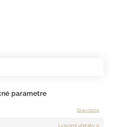
čné parametre
Graccioza
Luxusné uteráky a