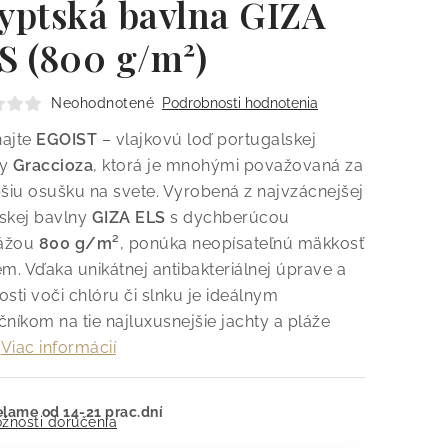
yptská bavlna GIZA
S (800 g/m²)
Neohodnotené
Podrobnosti hodnotenia
ajte
EGOIST
– vlajkovú loď portugalskej
ky
Graccioza
, ktorá je mnohými považovaná za
pšiu osušku na svete.
Vyrobená z najvzácnejšej
skej bavlny
GIZA ELS
s dychberúcou
ážou
800 g/m²
, ponúka neopísateľnú mäkkosť
em.
Vďaka unikátnej antibakteriálnej úprave a
sti voči chlóru či slnku je ideálnym
čníkom na tie najluxusnejšie jachty a pláže
Viac informácií
lame od 14-21 prac.dní
žnosti doručenia