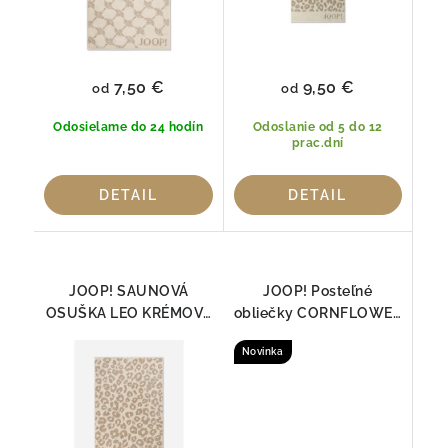
7,50 €
9,50 €
od
od
Odosielame do 24 hodín
Odoslanie od 5 do 12
prac.dní
DETAIL
DETAIL
JOOP! SAUNOVÁ
JOOP! Posteľné
OSUŠKA LEO KRÉMOVÁ
obliečky CORNFLOWER
1703 | Luxusná 100 %
DOUBLE LIGHT CREAM
Novinka
bavlna 80 × 200 cm
4083-77