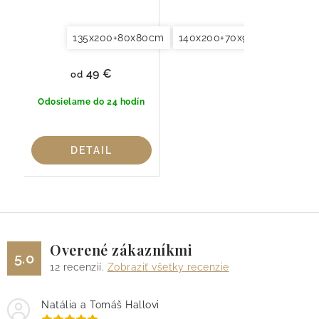
135x200+80x80cm
140x200+70x90cm
140x2
49 €
od
Odosielame do 24 hodín
DETAIL
Overené zákazníkmi
5.0
12
recenzií.
Zobraziť všetky recenzie
Natália a Tomáš Hallovi