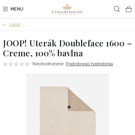
Prejsť
Hľad
na
obsah
Joop!
POSTEĽNÉ OBLIEČKY
JOOP! Uterák Doubleface 1600 –
POSTEĽNÉ PLACHTY
Creme, 100% bavlna
PREHOZY A PAPLÓNY
Neohodnotené
Podrobnosti hodnotenia
VANKÚŠE A OBLIEČKY
BYTOVÝ TEXTIL
KÚPEĽŇA + WELLNESS
DIZAJNÉRI