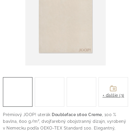
O nás
Blog
Doprava
Kontakt
Obchodné podmienky
Podmienky ochrany osobných údajov
Reklamačný poriadok
Vrátenie tovaru
+ ďalšie (3)
Prémiový JOOP! uterák
Doubleface 1600 Creme
, 100 %
bavlna, 600 g/m², dvojfarebný obojstranný dizajn, vyrobený
v Nemecku podľa OEKO-TEX Standard 100. Elegantný,