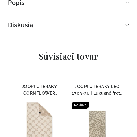
Popis
Diskusia
Súvisiaci tovar
JOOP! UTERÁKY
JOOP! UTERÁKY LEO
CORNFLOWER
1703-36 | Luxusné froté
KRÉMOVÁ 1611-36,
zo 100 % bavlny
Novinka
100% Bavlna