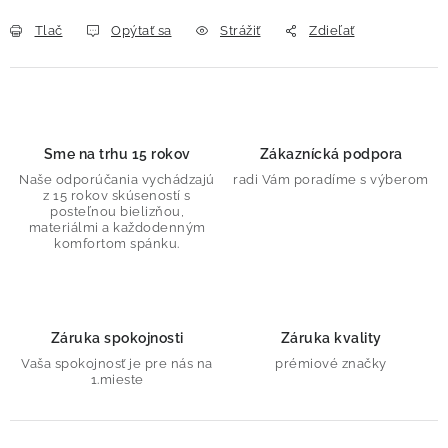
Tlač
Opýtať sa
Strážiť
Zdieľať
Sme na trhu 15 rokov
Zákaznícká podpora
Naše odporúčania vychádzajú
radi Vám poradíme s výberom
z 15 rokov skúseností s
posteľnou bielizňou,
materiálmi a každodenným
komfortom spánku.
Záruka spokojnosti
Záruka kvality
Vaša spokojnosť je pre nás na
prémiové značky
1.mieste