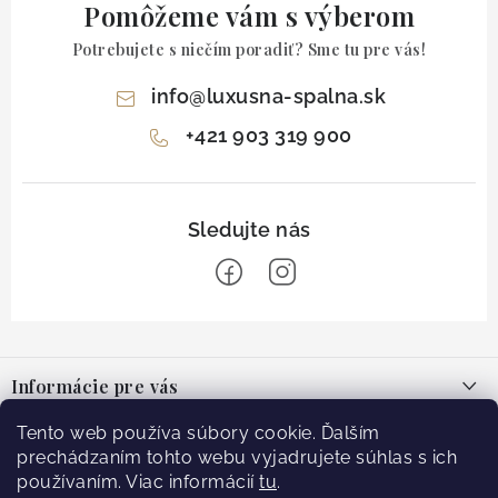
Pomôžeme vám s výberom
Potrebujete s niečím poradiť? Sme tu pre vás!
info
@
luxusna-spalna.sk
+421 903 319 900
Z
á
Informácie pre vás
p
ä
O nás
Tento web používa súbory cookie. Ďalším
Facebook
t
prechádzaním tohto webu vyjadrujete súhlas s ich
Blog
používaním. Viac informácií
tu
.
i