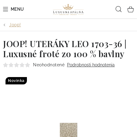
Prejsť
Hľad
na
obsah
Joop!
POSTEĽNÉ OBLIEČKY
JOOP! UTERÁKY LEO 1703-36 |
POSTEĽNÉ PLACHTY
Luxusné froté zo 100 % bavlny
PREHOZY A PAPLÓNY
Neohodnotené
Podrobnosti hodnotenia
VANKÚŠE A OBLIEČKY
Novinka
BYTOVÝ TEXTIL
KÚPEĽŇA + WELLNESS
DIZAJNÉRI