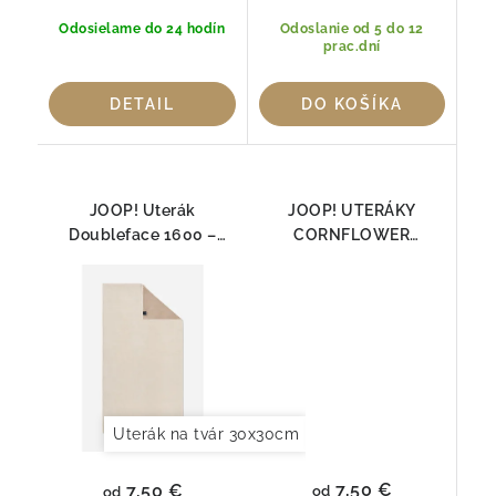
Odosielame do 24 hodín
Odoslanie od 5 do 12
prac.dní
DETAIL
DO KOŠÍKA
JOOP! Uterák
JOOP! UTERÁKY
Doubleface 1600 –
CORNFLOWER
Creme, 100% bavlna
KRÉMOVÁ 1611-36,
100% Bavlna
Uterák na tvár 30x30cm
Uterák pre hostí 30x
7,50 €
7,50 €
od
od