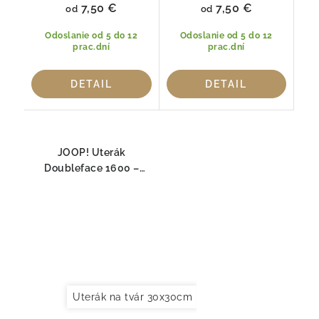
7,50 €
7,50 €
od
od
Odoslanie od 5 do 12
Odoslanie od 5 do 12
prac.dní
prac.dní
DETAIL
DETAIL
JOOP! Uterák
Doubleface 1600 –
ANTRAZIT, 100% bavlna
Uterák na tvár 30x30cm
Uterák pre hostí 30x