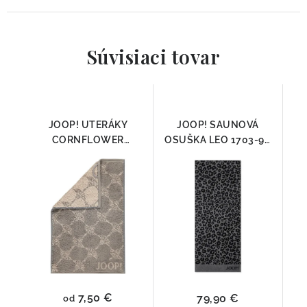
Súvisiaci tovar
JOOP! UTERÁKY
JOOP! SAUNOVÁ
CORNFLOWER
OSUŠKA LEO 1703-90
GRAPHIT 1611-70, 100%
ČIERNA | Luxusná 100
Bavlna
% bavlna 80 × 200 cm
7,50 €
79,90 €
od