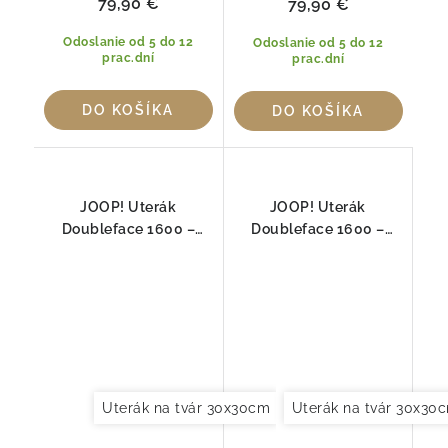
79,90 €
79,90 €
Odoslanie od 5 do 12
Odoslanie od 5 do 12
prac.dní
prac.dní
DO KOŠÍKA
DO KOŠÍKA
JOOP! Uterák
JOOP! Uterák
Doubleface 1600 –
Doubleface 1600 –
PINIA, 100% bavlna
SALBEI, 100% bavlna
Uterák na tvár 30x30cm
Uterák pre hostí 30x
Uterák na tvár 30x30