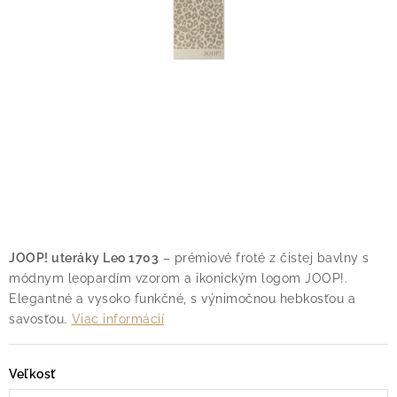
O nás
Blog
Doprava
Kontakt
Obchodné podmienky
Podmienky ochrany osobných údajov
Reklamačný poriadok
Vrátenie tovaru
JOOP! uteráky Leo 1703
– prémiové froté z čistej bavlny s
módnym leopardím vzorom a ikonickým logom JOOP!.
Elegantné a vysoko funkčné, s výnimočnou hebkosťou a
savosťou.
Viac informácií
Veľkosť