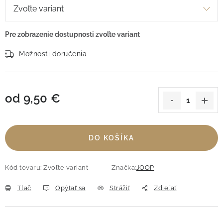
Možnosti doručenia
od
9,50 €
Jednotková cena:
DO KOŠÍKA
Kód tovaru:
Zvoľte variant
Značka:
JOOP
Tlač
Opýtať sa
Strážiť
Zdieľať