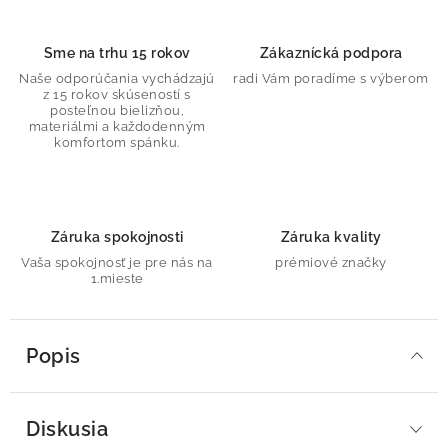
Sme na trhu 15 rokov
Zákaznícká podpora
Naše odporúčania vychádzajú
radi Vám poradíme s výberom
z 15 rokov skúseností s
posteľnou bielizňou,
materiálmi a každodenným
komfortom spánku.
Záruka spokojnosti
Záruka kvality
Vaša spokojnosť je pre nás na
prémiové značky
1.mieste
Popis
Diskusia