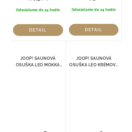
Odosielame do 24 hodín
Odosielame do 24 hodín
DETAIL
DETAIL
JOOP! SAUNOVÁ
JOOP! SAUNOVÁ
OSUŠKA LEO MOKKA
OSUŠKA LEO KRÉMOVÁ
1703-39 | Luxusná 100
1703 | Luxusná 100 %
% bavlna 80 × 200 cm
bavlna 80 × 200 cm