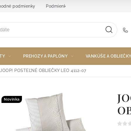
odné podmienky
Podmienky ochrany osobných údajov
TY
PREHOZY A PAPLÓNY
VANKÚŠE A OBLIEČK
JOOP! POSTEĽNÉ OBLIEČKY LEO 4112-07
JO
Novinka
OB