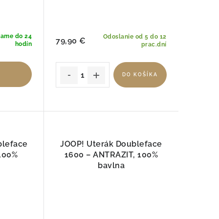
lame do 24
Odoslanie od 5 do 12
79,90 €
hodín
prac.dní
DO KOŠÍKA
bleface
JOOP! Uterák Doubleface
 100%
1600 – ANTRAZIT, 100%
bavlna