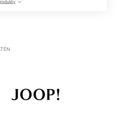
rodukty
ATÉN