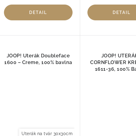
DETAIL
DETAIL
JOOP! Uterák Doubleface
JOOP! UTERÁ
1600 – Creme, 100% bavlna
CORNFLOWER KR
1611-36, 100% B
Uterák na tvár 30x30cm
Uterák pre hostí 30x50cm