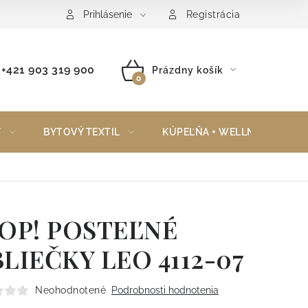
Reklamačný poriadok
Vrátenie tovaru
Prihlásenie
Registrácia
+421 903 319 900
Prázdny košík
NÁKUPNÝ
KOŠÍK
Y
BYTOVÝ TEXTIL
KÚPEĽŇA + WELLNESS
OP! POSTEĽNÉ
LIEČKY LEO 4112-07
Neohodnotené
Podrobnosti hodnotenia