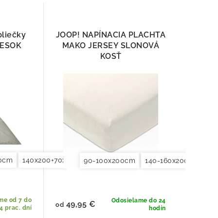
bliečky
JOOP! NAPÍNACIA PLACHTA
IESOK
MAKO JERSEY SLONOVÁ
KOSŤ
80cm
140x200+70x90cm
140x220+70x90cm
155x200+80x8
90-100x200cm
140-160x200cm
18
me od 7 do
Odosielame do 24
49,95 €
od
4 prac. dní
hodín