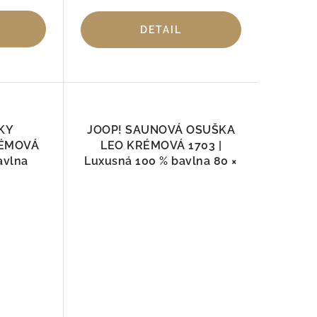
DETAIL
KY
JOOP! SAUNOVÁ OSUŠKA
ÉMOVÁ
LEO KRÉMOVÁ 1703 |
avlna
Luxusná 100 % bavlna 80 ×
200 cm
XL Uterák na ruky 50x100cm
Osuška 80x150cm
Saunaut