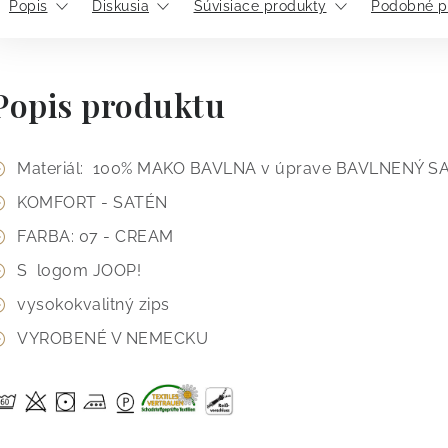
Popis
Diskusia
Súvisiace produkty
Podobné p
Popis produktu
Materiál: 100% MAKO BAVLNA v úprave BAVLNENÝ S
KOMFORT - SATÉN
FARBA: 07 - CREAM
S logom JOOP!
vysokokvalitný zips
VYROBENÉ V NEMECKU