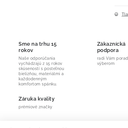
Tl
Sme na trhu 15
Zákaznícká
rokov
podpora
Naše odporúčania
radi Vám porad
vychádzajú z 15 rokov
výberom
skúseností s posteľnou
bielizňou, materiálmi a
každodenným
komfortom spánku.
Záruka kvality
prémiové značky