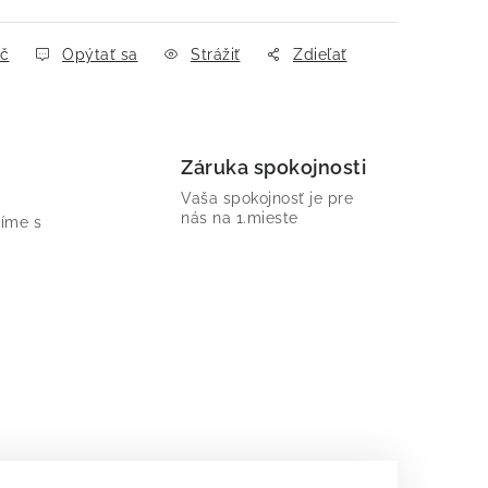
ač
Opýtať sa
Strážiť
Zdieľať
Záruka spokojnosti
Vaša spokojnosť je pre
nás na 1.mieste
íme s