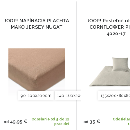
JOOP! NAPÍNACIA PLACHTA
JOOP! Posteľné o
MAKO JERSEY NUGAT
CORNFLOWER P
4020-17
90-100x200cm
140-160x200cm
180x200x200cm
135x200+80x
Odoslanie od 5 do 12
Odosiela
49,95 €
35 €
od
od
prac.dní
1