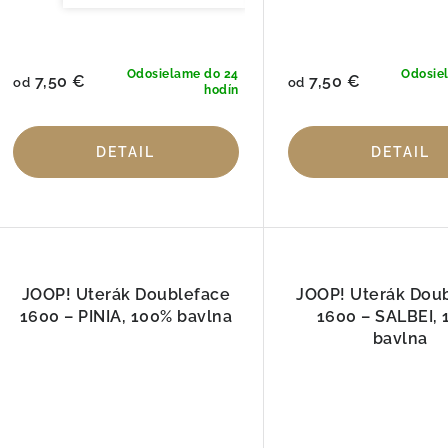
Odosielame do 24
Odosie
7,50 €
7,50 €
od
od
hodín
DETAIL
DETAIL
JOOP! Uterák Doubleface
JOOP! Uterák Dou
1600 – PINIA, 100% bavlna
1600 – SALBEI,
bavlna