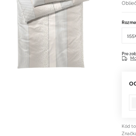
Oblie
Rozme
Mo
o
Je
Kód to
Značk