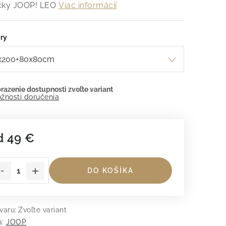
čky JOOP! LEO
Viac informácií
ry
žnosti doručenia
d
49 €
dnotková cena:
DO KOŠÍKA
varu:
Zvoľte variant
a:
JOOP