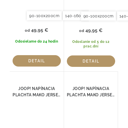
90-100x200cm
140-160x200cm
180x200x20
90-100x200cm
140
49,95 €
49,95 €
od
od
Odosielame do 24 hodín
Odoslanie od 5 do 12
prac.dní
DETAIL
DETAIL
JOOP! NAPÍNACIA
JOOP! NAPÍNACIA
PLACHTA MAKO JERSEY
PLACHTA MAKO JERSEY
NUGAT
PLATIN