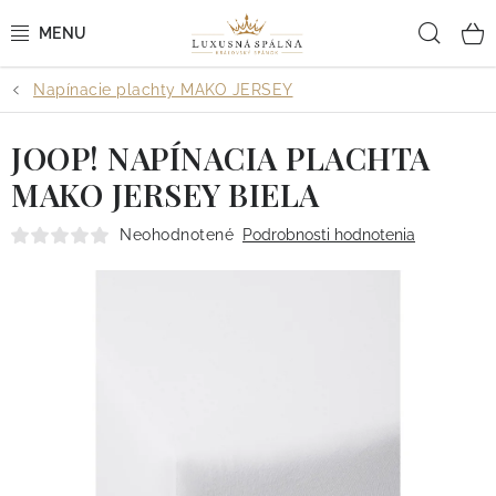
Prejsť
Hľad
na
obsah
Napínacie plachty MAKO JERSEY
POSTEĽNÉ OBLIEČKY
JOOP! NAPÍNACIA PLACHTA
POSTEĽNÉ PLACHTY
MAKO JERSEY BIELA
PREHOZY A PAPLÓNY
Neohodnotené
Podrobnosti hodnotenia
VANKÚŠE A OBLIEČKY
BYTOVÝ TEXTIL
KÚPEĽŇA + WELLNESS
DIZAJNÉRI