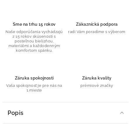
Sme na trhu 15 rokov
Zákaznícká podpora
Naše odporúčania vychádzajú
radi Vám poradíme s výberom
z 15 rokov skúseností s
posteľnou bielizňou,
materiálmi a každodenným
komfortom spánku.
Záruka spokojnosti
Záruka kvality
Vaša spokojnosť je pre nás na
prémiové značky
1.mieste
Popis