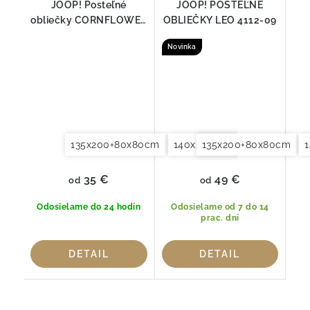
JOOP! Posteľné
JOOP! POSTEĽNÉ
obliečky CORNFLOWER
OBLIEČKY LEO 4112-09
DOUBLE DEEP OCEAN
Novinka
4083-23
135x200+80x80cm
140x200+70x90cm
135x200+80x80cm
140x2
35 €
49 €
od
od
Odosielame do 24 hodín
Odosielame od 7 do 14
prac. dní
DETAIL
DETAIL