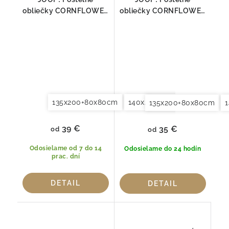
obliečky CORNFLOWER
obliečky CORNFLOWER
STRIPES DEEP COAL
DOUBLE COOPER 4083-
4069-09
07
135x200+80x80cm
140x200+70x90cm
140x2
135x200+80x80cm
39 €
35 €
od
od
Odosielame od 7 do 14
Odosielame do 24 hodín
prac. dní
DETAIL
DETAIL