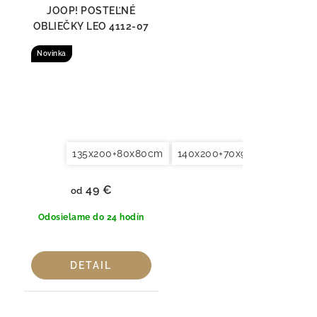
JOOP! POSTEĽNÉ
OBLIEČKY LEO 4112-07
Novinka
135x200+80x80cm
140x200+70x90cm
140x2
49 €
od
Odosielame do 24 hodín
DETAIL