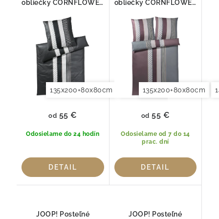
obliečky CORNFLOWER
obliečky CORNFLOWER
STRIPES DEEP STONE
STRIPES DEEP WINE
4069-99
4069-01
135x200+80x80cm
140x200+70x90cm
135x200+80x80cm
140x2
55 €
55 €
od
od
Odosielame do 24 hodín
Odosielame od 7 do 14
prac. dní
DETAIL
DETAIL
JOOP! Posteľné
JOOP! Posteľné