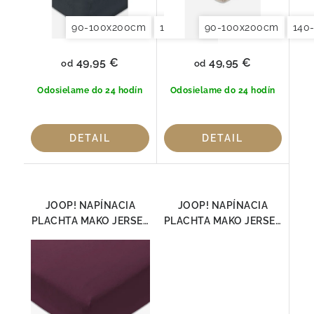
90-100x200cm
140-160x200cm
90-100x200cm
180x200x20
140
49,95 €
49,95 €
od
od
Odosielame do 24 hodín
Odosielame do 24 hodín
DETAIL
DETAIL
JOOP! NAPÍNACIA
JOOP! NAPÍNACIA
PLACHTA MAKO JERSEY
PLACHTA MAKO JERSEY
BURGUND
ČIERNA