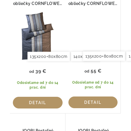
obliečky CORNFLOWER
obliečky CORNFLOWER
STRIPES DEEP OCEAN
STRIPES DEEP ROSE
4069-28
4069-11
135x200+80x80cm
135x200+80x80cm
140x200+70x90cm
140x2
55 €
39 €
od
od
Odosielame od 7 do 14
Odosielame od 7 do 14
prac. dní
prac. dní
DETAIL
DETAIL
JOOP! Posteľné
JOOP! Posteľné