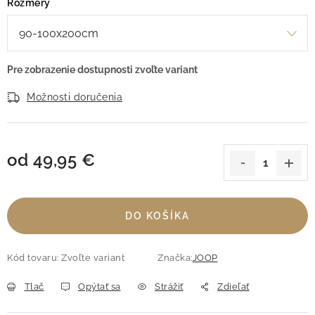
Rozmery
Možnosti doručenia
od
49,95 €
Jednotková cena:
DO KOŠÍKA
Kód tovaru:
Zvoľte variant
Značka:
JOOP
Tlač
Opýtať sa
Strážiť
Zdieľať